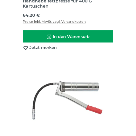
Handhebelfettpresse für 400 G
Kartuschen
Regulärer Preis:
64,20 €
Preise inkl. MwSt. zzgl. Versandkosten
In den Warenkorb
Jetzt merken