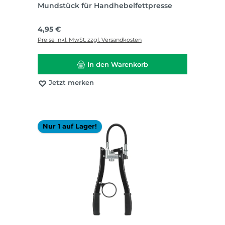
Mundstück für Handhebelfettpresse
Regulärer Preis:
4,95 €
Preise inkl. MwSt. zzgl. Versandkosten
In den Warenkorb
Jetzt merken
Nur 1 auf Lager!