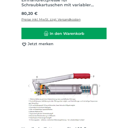
Einhandfettpresse für
Schraubkartuschen mit variabler
Druckeinstellung direkt am Handgriff
Regulärer Preis:
80,20 €
Preise inkl. MwSt. zzgl. Versandkosten
In den Warenkorb
Jetzt merken