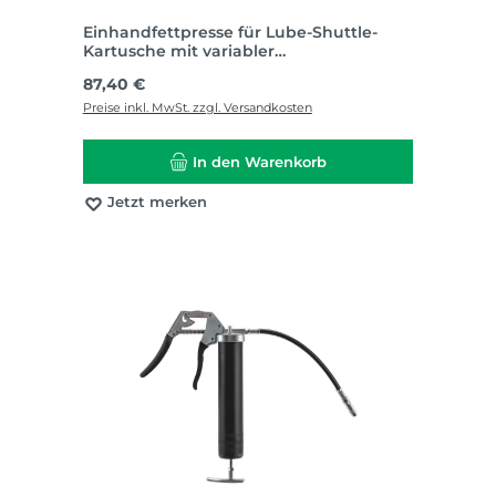
Einhandfettpresse für Lube-Shuttle-
Kartusche mit variabler
Druckeinstellung direkt am Handgriff
Regulärer Preis:
87,40 €
Preise inkl. MwSt. zzgl. Versandkosten
In den Warenkorb
Jetzt merken