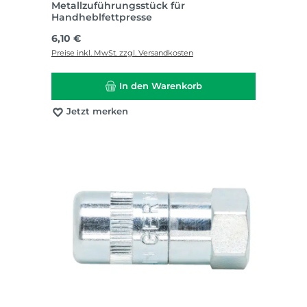
Metallzuführungsstück für
Handheblfettpresse
Regulärer Preis:
6,10 €
Preise inkl. MwSt. zzgl. Versandkosten
In den Warenkorb
Jetzt merken