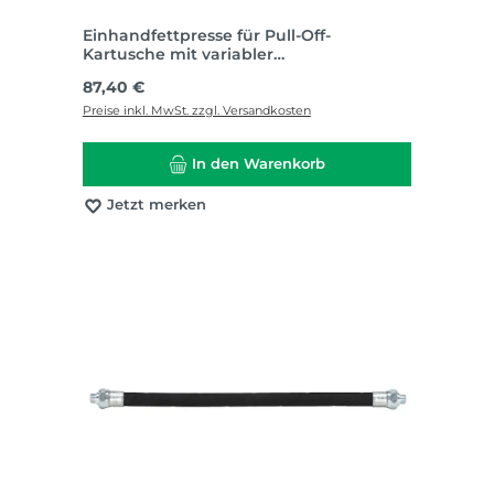
Einhandfettpresse für Pull-Off-
Kartusche mit variabler
Druckeinstellung direkt am Handgriff
Regulärer Preis:
87,40 €
Preise inkl. MwSt. zzgl. Versandkosten
In den Warenkorb
Jetzt merken