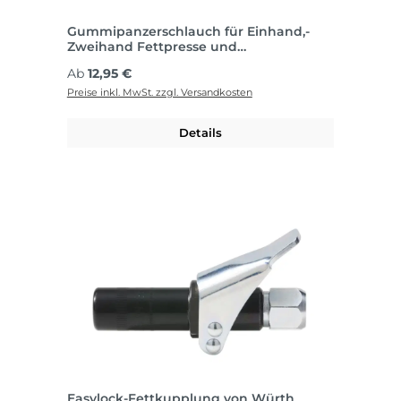
Gummipanzerschlauch für Einhand,-
Zweihand Fettpresse und
Hebelfettpresse
Regulärer Preis:
Ab
12,95 €
Preise inkl. MwSt. zzgl. Versandkosten
Details
Easylock-Fettkupplung von Würth