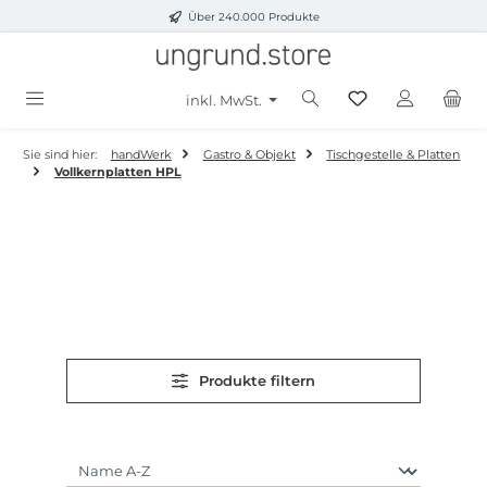
Über 240.000 Produkte
Zum Hauptinhalt springen
inkl. MwSt.
Sie sind hier:
handWerk
Gastro & Objekt
Tischgestelle & Platten
Vollkernplatten HPL
Produkte filtern