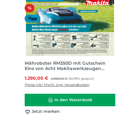
Rabatt
%
Tipp
Mähroboter RM350D mit Gutschein
Eins von Acht Makitawerkzeugen
kostenlos
Verkaufspreis:
1.290,00 €
Regulärer Preis:
2.999,00 €
(56.99% gespart)
Preise inkl. MwSt. zzgl. Versandkosten
In den Warenkorb
Jetzt merken