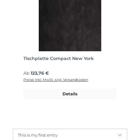
Tischplatte Compact New York
Regulärer Preis:
Ab
123,76 €
Preise inkl. MwSt. zzgl. Versandkosten
Details
This is my first entry