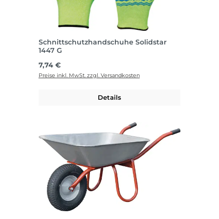
Schnittschutzhandschuhe Solidstar
1447 G
Regulärer Preis:
7,74 €
Preise inkl. MwSt. zzgl. Versandkosten
Details