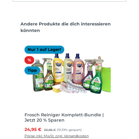
Produktgalerie überspringen
Andere Produkte die dich interessieren
könnten
Nur 1 auf Lager!
Rabatt
%
Tipp
Frosch Reiniger Komplett-Bundle |
Jetzt 20 % Sparen
Verkaufspreis:
24,95 €
Regulärer Preis:
30,95 €
(19.39% gespart)
Preise inkl. MwSt. zzgl. Versandkosten