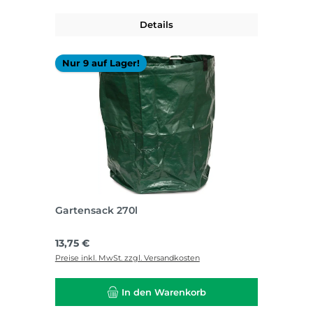
Details
Nur 9 auf Lager!
Gartensack 270l
Regulärer Preis:
13,75 €
Preise inkl. MwSt. zzgl. Versandkosten
In den Warenkorb