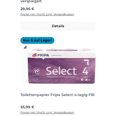
verspiegelt
Regulärer Preis:
29,95 €
Preise inkl. MwSt. zzgl. Versandkosten
Details
Nur 5 auf Lager!
Toilettenpapier Fripa Select 4-lagig FRI
Regulärer Preis:
55,99 €
Preise inkl. MwSt. zzgl. Versandkosten