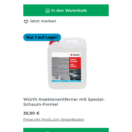
In den Warenkorb
Jetzt merken
Nur 1 auf Lager!
Würth Insektenentferner mit Spezial-
Schaum-Formel
Regulärer Preis:
39,90 €
Preise inkl. MwSt. zzgl. Versandkosten