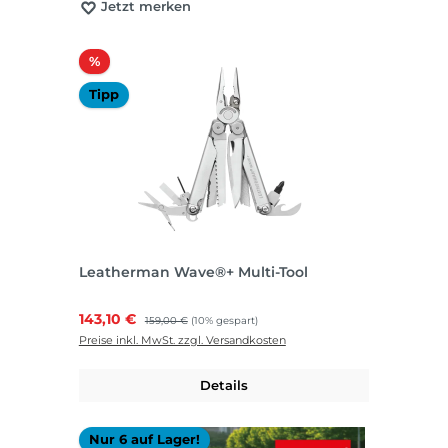
Jetzt merken
Rabatt
%
Tipp
Leatherman Wave®+ Multi-Tool
Verkaufspreis:
143,10 €
Regulärer Preis:
159,00 €
(10% gespart)
Preise inkl. MwSt. zzgl. Versandkosten
Details
Nur 6 auf Lager!