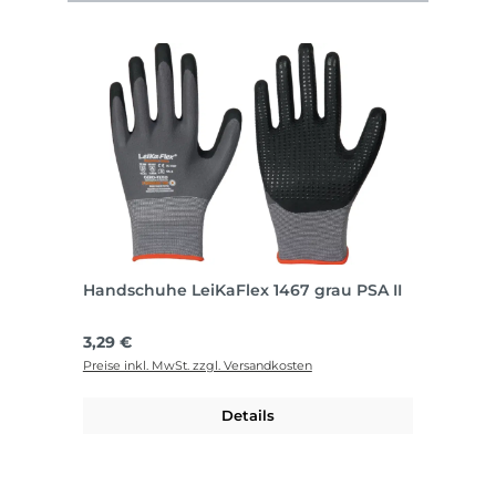
Handschuhe LeiKaFlex 1467 grau PSA II
Regulärer Preis:
3,29 €
Preise inkl. MwSt. zzgl. Versandkosten
Details