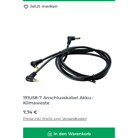
Jetzt merken
191U58-7 Anschlusskabel Akku-
Klimaweste
Regulärer Preis:
7,74 €
Preise inkl. MwSt. zzgl. Versandkosten
In den Warenkorb