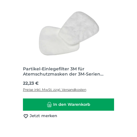
Partikel-Einlegefilter 3M für
Atemschutzmasken der 3M-Serien
6000/7000/7500
Regulärer Preis:
22,23 €
Preise inkl. MwSt. zzgl. Versandkosten
In den Warenkorb
Jetzt merken