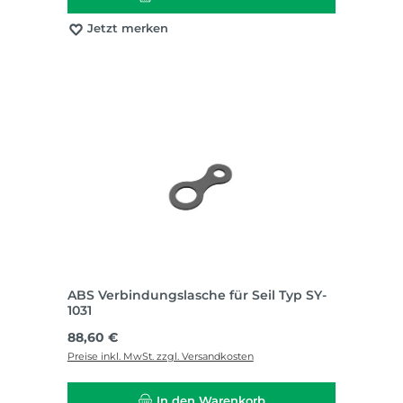
Jetzt merken
ABS Verbindungslasche für Seil Typ SY-
1031
Regulärer Preis:
88,60 €
Preise inkl. MwSt. zzgl. Versandkosten
In den Warenkorb