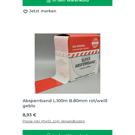
In den Warenkorb
Jetzt merken
Absperrband L.100m B.80mm rot/weiß
geblo
Regulärer Preis:
8,93 €
Preise inkl. MwSt. zzgl. Versandkosten