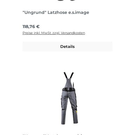
"Ungrund" Latzhose e.s.image
Regulärer Preis:
118,76 €
Preise inkl. MwSt. zzgl. Versandkosten
Details