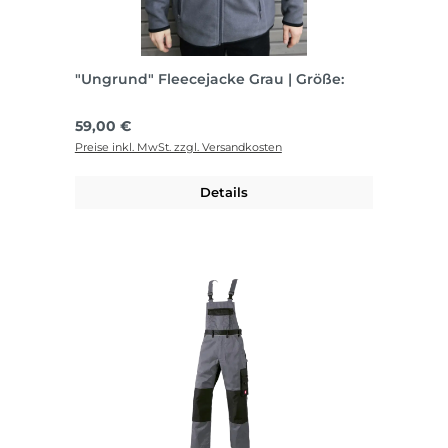
"Ungrund" Fleecejacke Grau | Größe:
Regulärer Preis:
59,00 €
Preise inkl. MwSt. zzgl. Versandkosten
Details