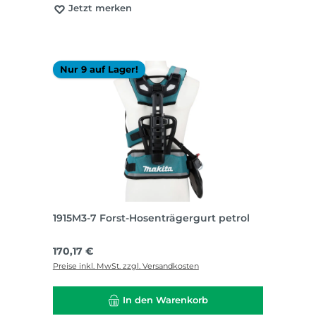
Jetzt merken
Nur 9 auf Lager!
1915M3-7 Forst-Hosenträgergurt petrol
Regulärer Preis:
170,17 €
Preise inkl. MwSt. zzgl. Versandkosten
In den Warenkorb