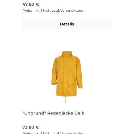
Regulärer Preis:
47,80 €
Preise inkl. MwSt. zzgl. Versandkosten
Details
"Ungrund" Regenjacke Gelb
Regulärer Preis:
73,80 €
Preise inkl. MwSt. zzgl. Versandkosten