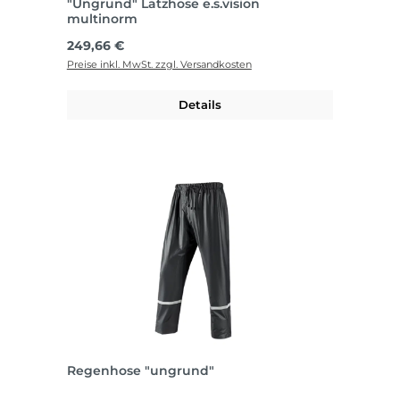
"Ungrund" Latzhose e.s.vision
multinorm
Regulärer Preis:
249,66 €
Preise inkl. MwSt. zzgl. Versandkosten
Details
Regenhose "ungrund"