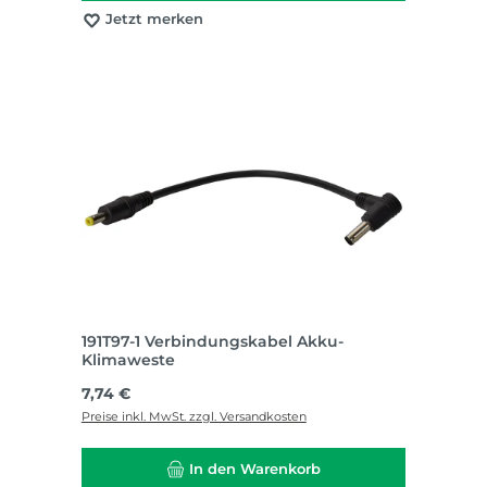
Jetzt merken
191T97-1 Verbindungskabel Akku-
Klimaweste
Regulärer Preis:
7,74 €
Preise inkl. MwSt. zzgl. Versandkosten
In den Warenkorb