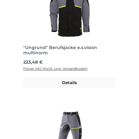
"Ungrund" Berufsjacke e.s.vision
multinorm
Regulärer Preis:
223,48 €
Preise inkl. MwSt. zzgl. Versandkosten
Details