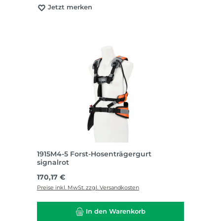
Jetzt merken
1915M4-5 Forst-Hosenträgergurt
signalrot
Regulärer Preis:
170,17 €
Preise inkl. MwSt. zzgl. Versandkosten
In den Warenkorb