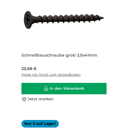
Schnellbauschraube grob 3,9x41mm
Regulärer Preis:
23,68 €
Preise inkl. MwSt. zzgl. Versandkosten
In den Warenkorb
Jetzt merken
Nur 3 auf Lager!