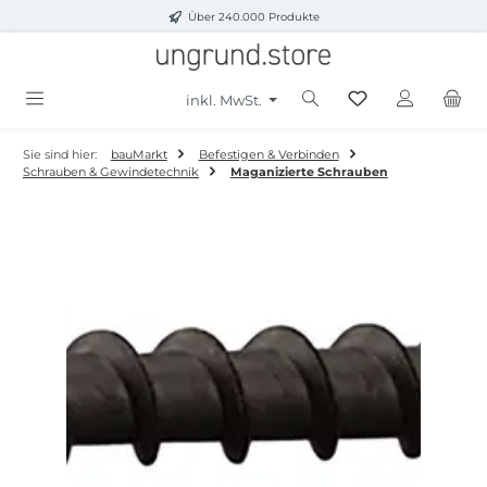
Über 240.000 Produkte
Zum Hauptinhalt springen
inkl. MwSt.
Sie sind hier:
bauMarkt
Befestigen & Verbinden
Schrauben & Gewindetechnik
Maganizierte Schrauben