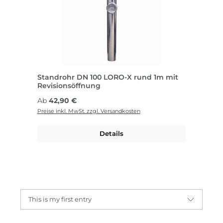
Standrohr DN 100 LORO-X rund 1m mit
Revisionsöffnung
Regulärer Preis:
Ab
42,90 €
Preise inkl. MwSt. zzgl. Versandkosten
Details
This is my first entry