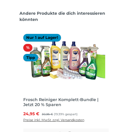
Produktgalerie überspringen
Andere Produkte die dich interessieren
könnten
Nur 1 auf Lager!
Rabatt
%
Tipp
Frosch Reiniger Komplett-Bundle |
Jetzt 20 % Sparen
Verkaufspreis:
24,95 €
Regulärer Preis:
30,95 €
(19.39% gespart)
Preise inkl. MwSt. zzgl. Versandkosten