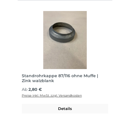
Standrohrkappe 87/116 ohne Muffe |
Zink walzblank
Regulärer Preis:
Ab
2,80 €
Preise inkl. MwSt. zzgl. Versandkosten
Details