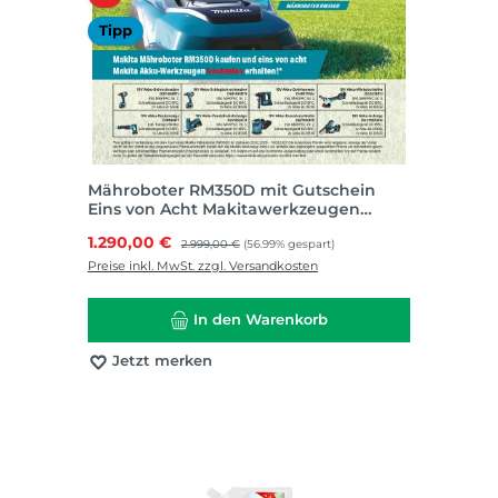
Tipp
Mähroboter RM350D mit Gutschein
Eins von Acht Makitawerkzeugen
kostenlos
Verkaufspreis:
1.290,00 €
Regulärer Preis:
2.999,00 €
(56.99% gespart)
Preise inkl. MwSt. zzgl. Versandkosten
In den Warenkorb
Jetzt merken