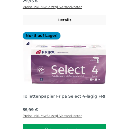
Regulärer Preis:
29,95 €
Preise inkl. MwSt. zzgl. Versandkosten
Details
Nur 5 auf Lager!
Toilettenpapier Fripa Select 4-lagig FRI
Regulärer Preis:
55,99 €
Preise inkl. MwSt. zzgl. Versandkosten