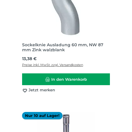
Sockelknie Ausladung 60 mm, NW 87
mm Zink walzblank
Regulärer Preis:
13,38 €
Preise inkl. MwSt. zzgl. Versandkosten
In den Warenkorb
Jetzt merken
Nur 10 auf Lager!