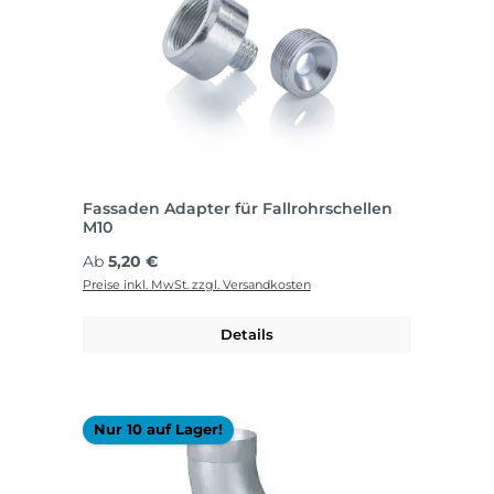
Fassaden Adapter für Fallrohrschellen
M10
Regulärer Preis:
Ab
5,20 €
Preise inkl. MwSt. zzgl. Versandkosten
Details
Nur 10 auf Lager!