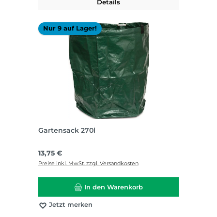
Details
Nur 9 auf Lager!
Gartensack 270l
Regulärer Preis:
13,75 €
Preise inkl. MwSt. zzgl. Versandkosten
In den Warenkorb
Jetzt merken