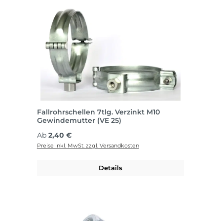
Fallrohrschellen 7tlg. Verzinkt M10
Gewindemutter (VE 25)
Regulärer Preis:
Ab
2,40 €
Preise inkl. MwSt. zzgl. Versandkosten
Details