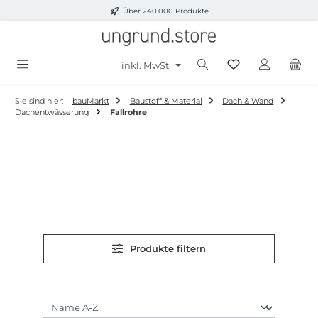
Über 240.000 Produkte
Zum Hauptinhalt springen
inkl. MwSt.
Sie sind hier:
bauMarkt
Baustoff & Material
Dach & Wand
Dachentwässerung
Fallrohre
Produkte filtern