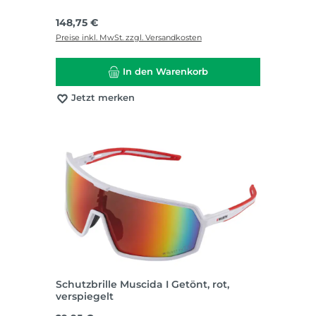
Regulärer Preis:
148,75 €
Preise inkl. MwSt. zzgl. Versandkosten
In den Warenkorb
Jetzt merken
Schutzbrille Muscida I Getönt, rot,
verspiegelt