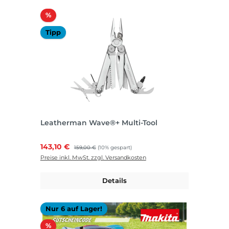
Rabatt
%
Tipp
Leatherman Wave®+ Multi-Tool
Verkaufspreis:
143,10 €
Regulärer Preis:
159,00 €
(10% gespart)
Preise inkl. MwSt. zzgl. Versandkosten
Details
Nur 6 auf Lager!
Rabatt
%