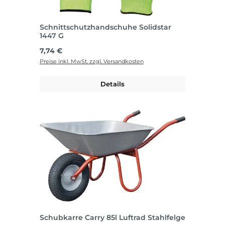
Schnittschutzhandschuhe Solidstar
1447 G
Regulärer Preis:
7,74 €
Preise inkl. MwSt. zzgl. Versandkosten
Details
Schubkarre Carry 85l Luftrad Stahlfelge