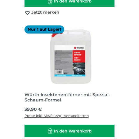
In den Warenkorb
Jetzt merken
Nur 1 auf Lager!
Würth Insektenentferner mit Spezial-
Schaum-Formel
Regulärer Preis:
39,90 €
Preise inkl. MwSt. zzgl. Versandkosten
In den Warenkorb