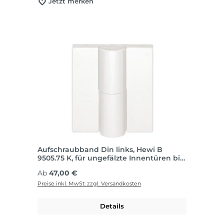
Jetzt merken
Aufschraubband Din links, Hewi B
9505.75 K, für ungefälzte Innentüren bis
80 kg
Regulärer Preis:
Ab
47,00 €
Preise inkl. MwSt. zzgl. Versandkosten
Details