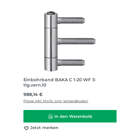
Einbohrband BAKA C 1-20 WF 3-
tlg.vern.10
Regulärer Preis:
988,14 €
Preise inkl. MwSt. zzgl. Versandkosten
In den Warenkorb
Jetzt merken