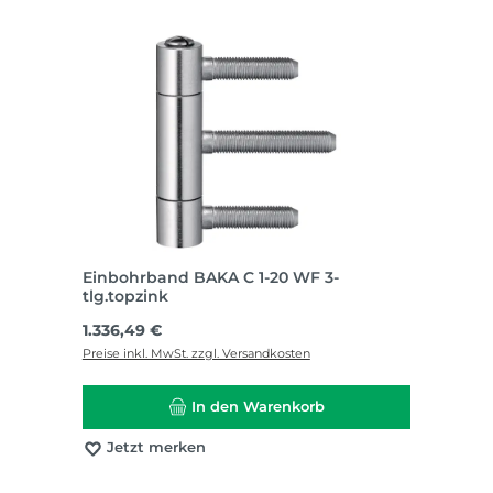
Einbohrband BAKA C 1-20 WF 3-
tlg.topzink
Regulärer Preis:
1.336,49 €
Preise inkl. MwSt. zzgl. Versandkosten
In den Warenkorb
Jetzt merken