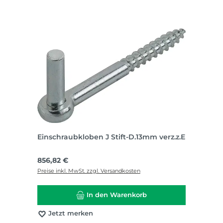
Einschraubkloben J Stift-D.13mm verz.z.E
Regulärer Preis:
856,82 €
Preise inkl. MwSt. zzgl. Versandkosten
In den Warenkorb
Jetzt merken