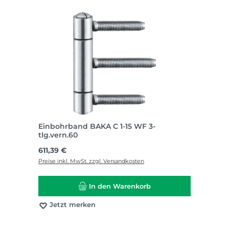
Einbohrband BAKA C 1-15 WF 3-
tlg.vern.60
Regulärer Preis:
611,39 €
Preise inkl. MwSt. zzgl. Versandkosten
In den Warenkorb
Jetzt merken