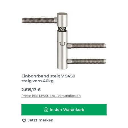
Einbohrband steig.V 5450
steig.vern.40kg
Regulärer Preis:
2.815,17 €
Preise inkl. MwSt. zzgl. Versandkosten
In den Warenkorb
Jetzt merken