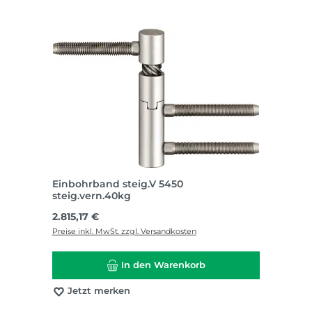
Einbohrband steig.V 5450
steig.vern.40kg
Regulärer Preis:
2.815,17 €
Preise inkl. MwSt. zzgl. Versandkosten
In den Warenkorb
Jetzt merken