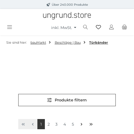
Über 240.000 Produkte
Zum Hauptinhalt springen
inkl. MwSt.
Sie sind hier:
bauMarkt
Beschläge | Bau
Türbänder
Produkte filtern
Seite
Seite
Seite
Seite
Seite
1
2
3
4
5