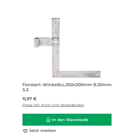
Fensterl.-Winkelb.L.250x200mm B.30mm
S.3
Regulärer Preis:
11,97 €
Preise inkl. MwSt. zzgl. Versandkosten
In den Warenkorb
Jetzt merken