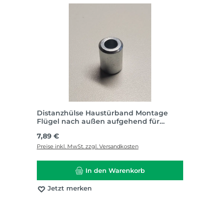
Distanzhülse Haustürband Montage
Flügel nach außen aufgehend für
Schüco Living
Regulärer Preis:
7,89 €
Preise inkl. MwSt. zzgl. Versandkosten
In den Warenkorb
Jetzt merken