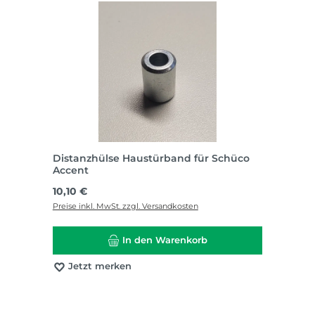
Distanzhülse Haustürband für Schüco
Accent
Regulärer Preis:
10,10 €
Preise inkl. MwSt. zzgl. Versandkosten
In den Warenkorb
Jetzt merken