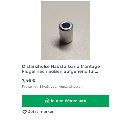
Distanzhülse Haustürband Montage
Flügel nach außen aufgehend für
Schüco CT70
Regulärer Preis:
7,46 €
Preise inkl. MwSt. zzgl. Versandkosten
In den Warenkorb
Jetzt merken