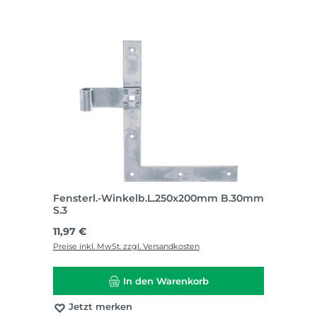
Fensterl.-Winkelb.L.250x200mm B.30mm
S.3
Regulärer Preis:
11,97 €
Preise inkl. MwSt. zzgl. Versandkosten
In den Warenkorb
Jetzt merken