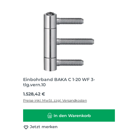
Einbohrband BAKA C 1-20 WF 3-
tlg.vern.10
Regulärer Preis:
1.528,42 €
Preise inkl. MwSt. zzgl. Versandkosten
In den Warenkorb
Jetzt merken