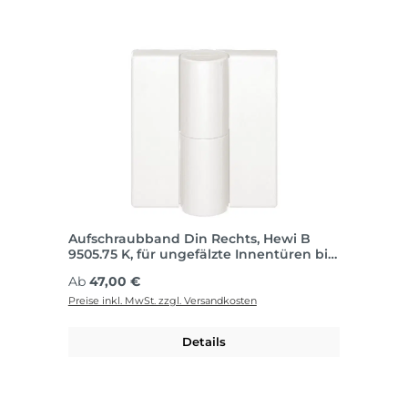
Aufschraubband Din Rechts, Hewi B
9505.75 K, für ungefälzte Innentüren bis
80 kg
Regulärer Preis:
Ab
47,00 €
Preise inkl. MwSt. zzgl. Versandkosten
Details