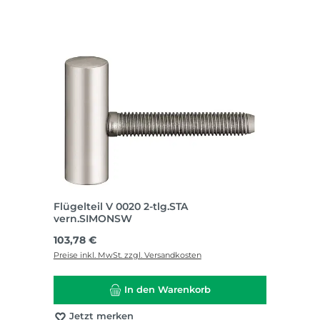
Flügelteil V 0020 2-tlg.STA
vern.SIMONSW
Regulärer Preis:
103,78 €
Preise inkl. MwSt. zzgl. Versandkosten
In den Warenkorb
Jetzt merken