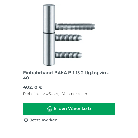
Einbohrband BAKA B 1-15 2-tlg.topzink
40
Regulärer Preis:
402,10 €
Preise inkl. MwSt. zzgl. Versandkosten
In den Warenkorb
Jetzt merken