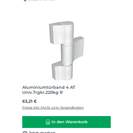
Aluminiumtürband 4 AT
Univ.Trgkr.220kg R
Regulärer Preis:
63,21 €
Preise inkl. MwSt. zzgl. Versandkosten
In den Warenkorb
Jetzt merken