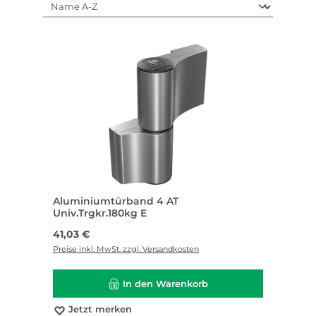
Aluminiumtürband 4 AT
Univ.Trgkr.180kg E
Regulärer Preis:
41,03 €
Preise inkl. MwSt. zzgl. Versandkosten
In den Warenkorb
Jetzt merken