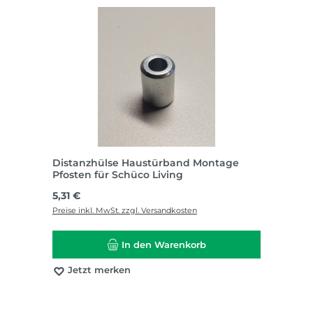
Distanzhülse Haustürband Montage
Pfosten für Schüco Living
Regulärer Preis:
5,31 €
Preise inkl. MwSt. zzgl. Versandkosten
In den Warenkorb
Jetzt merken