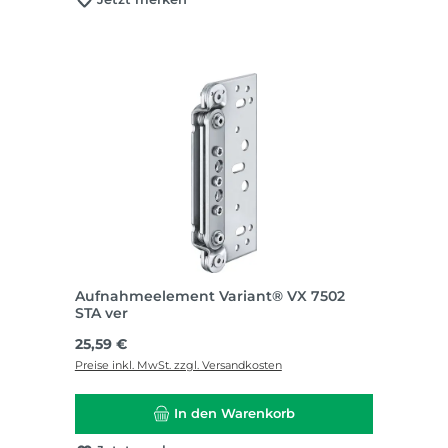
Aufnahmeelement Variant® VX 7502
STA ver
Regulärer Preis:
25,59 €
Preise inkl. MwSt. zzgl. Versandkosten
In den Warenkorb