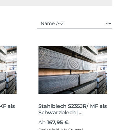
KF als
Stahlblech S235JR/ MF als
Schwarzblech |
Nachbehandelt
Regulärer Preis:
Ab
167,95 €