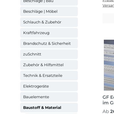
Preise
Beschläge | Bau
Versa
Beschläge | Möbel
Schlauch & Zubehör
Kraftfahrzeug
Brandschutz & Sicherheit
zuSchnitt
Zubehör & Hilfsmittel
Technik & Ersatzteile
Elektrogeräte
Bauelemente
GF E
im G
Baustoff & Material
Regul
Ab
2