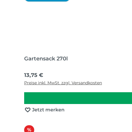
Gartensack 270l
Regulärer Preis:
13,75 €
Preise inkl. MwSt. zzgl. Versandkosten
Jetzt merken
Rabatt
%