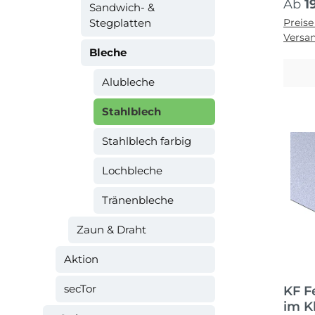
Regul
Ab
1
Sandwich- &
Stegplatten
Preise
Versa
Bleche
Alubleche
Stahlblech
Stahlblech farbig
Lochbleche
Tränenbleche
Zaun & Draht
Aktion
secTor
KF F
im K