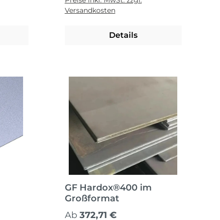
Preise inkl. MwSt. zzgl.
Versandkosten
Details
GF Hardox®400 im
Großformat
Regulärer Preis:
Ab
372,71 €