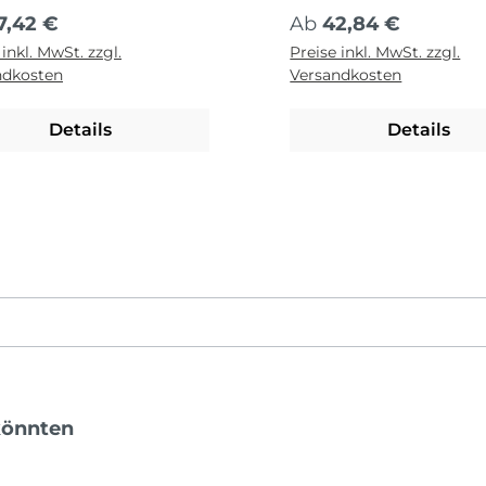
Mittelformat
ärer Preis:
Regulärer Preis:
7,42 €
Ab
42,84 €
 inkl. MwSt. zzgl.
Preise inkl. MwSt. zzgl.
ndkosten
Versandkosten
Details
Details
könnten