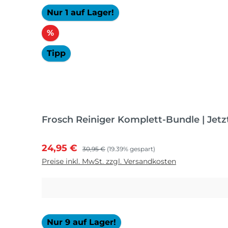
Nur 1 auf Lager!
Rabatt
%
Tipp
Frosch Reiniger Komplett-Bundle | Jetz
Verkaufspreis:
Regulärer Preis:
24,95 €
30,95 €
(19.39% gespart)
Preise inkl. MwSt. zzgl. Versandkosten
Nur 9 auf Lager!