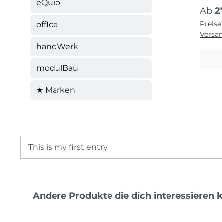
eQuip
Regul
Ab
2
Preise
offIce
Versa
handWerk
modulBau
★ Marken
This is my first entry
Produktgalerie überspringen
Andere Produkte die dich interessieren 