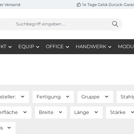
er Versand
14 Tage Geld-Zurück-Gara
KT
EQUIP
OFFICE
HANDWERK
MODU
steller:
Fertigung
Gruppe
Stah
rfläche
Breite
Länge
Stärke
is