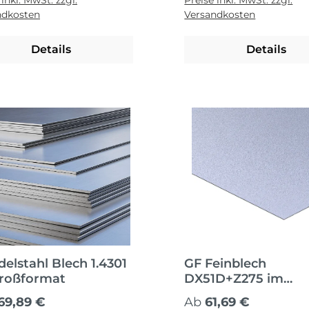
 inkl. MwSt. zzgl.
Preise inkl. MwSt. zzgl.
ndkosten
Versandkosten
Details
Details
delstahl Blech 1.4301
GF Feinblech
roßformat
DX51D+Z275 im
Großformat
ärer Preis:
Regulärer Preis:
69,89 €
Ab
61,69 €