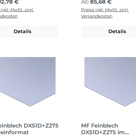
ärer Preis:
Regulärer Preis:
92,78 €
Ab
85,68 €
 inkl. MwSt. zzgl.
Preise inkl. MwSt. zzgl.
ndkosten
Versandkosten
Details
Details
einblech DX51D+Z275
MF Feinblech
leinformat
DX51D+Z275 im