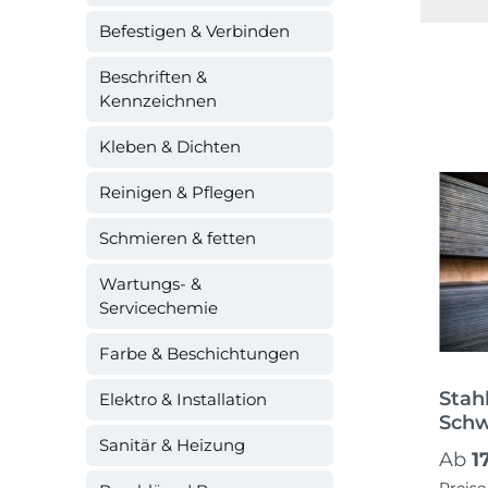
Befestigen & Verbinden
Beschriften &
Kennzeichnen
Kleben & Dichten
Reinigen & Pflegen
Schmieren & fetten
Wartungs- &
Servicechemie
Farbe & Beschichtungen
Stah
Elektro & Installation
Schw
Sanitär & Heizung
Nach
Regul
Ab
1