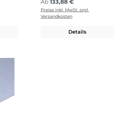
Regulärer Preis:
Ab
133,88 €
Preise inkl. MwSt. zzgl.
Versandkosten
Details