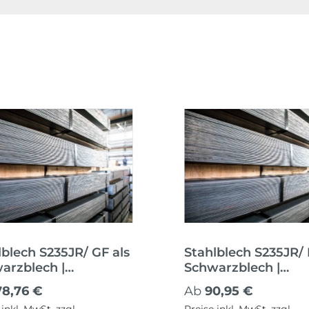
lblech S235JR/ GF als
Stahlblech S235JR/ 
arzblech |
Schwarzblech |
behandelt
Nachbehandelt
ärer Preis:
Regulärer Preis:
78,76 €
Ab
90,95 €