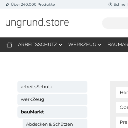
Über 240.000 Produkte
Schnell
m Hauptinhalt springen
Zur Suche springen
Zur Hauptnavigation springen
ARBEITSSCHUTZ
WERKZEUG
BAUMAR
arbeitsSchutz
Her
werkZeug
Obe
bauMarkt
Pre
Abdecken & Schützen