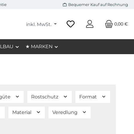
ntie
Bequemer Kauf auf Rechnung
0,00 €
inkl. MwSt.
LBAU
★ MARKEN
lgüte
Rostschutz
Format
Material
Veredlung