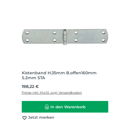
Kistenband H.35mm B.offen160mm
S.2mm STA
Regulärer Preis:
198,22 €
Preise inkl. MwSt. zzgl. Versandkosten
In den Warenkorb
Jetzt merken