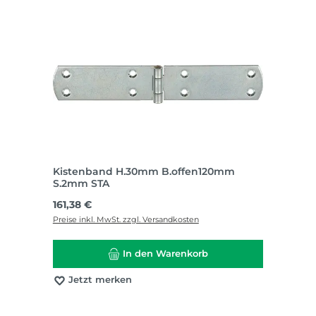
Kistenband H.30mm B.offen120mm
S.2mm STA
Regulärer Preis:
161,38 €
Preise inkl. MwSt. zzgl. Versandkosten
In den Warenkorb
Jetzt merken