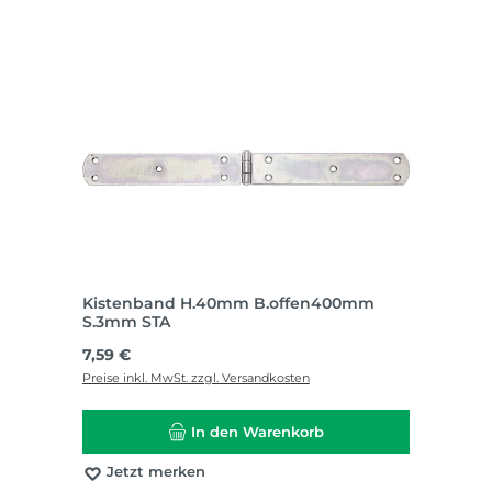
Kistenband H.40mm B.offen400mm
S.3mm STA
Regulärer Preis:
7,59 €
Preise inkl. MwSt. zzgl. Versandkosten
In den Warenkorb
Jetzt merken