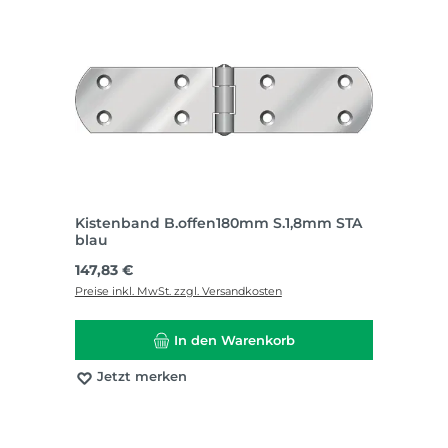
Kistenband B.offen180mm S.1,8mm STA
blau
Regulärer Preis:
147,83 €
Preise inkl. MwSt. zzgl. Versandkosten
In den Warenkorb
Jetzt merken