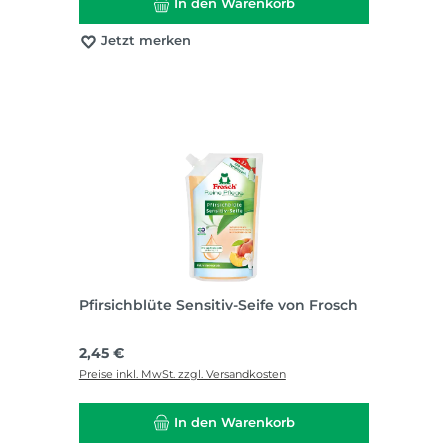
In den Warenkorb
Jetzt merken
Pfirsichblüte Sensitiv-Seife von Frosch
Regulärer Preis:
2,45 €
Preise inkl. MwSt. zzgl. Versandkosten
In den Warenkorb