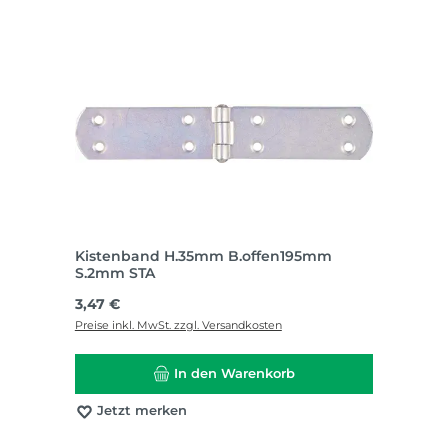
Kistenband H.35mm B.offen195mm
S.2mm STA
Regulärer Preis:
3,47 €
Preise inkl. MwSt. zzgl. Versandkosten
In den Warenkorb
Jetzt merken