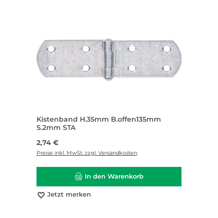
Kistenband H.35mm B.offen135mm
S.2mm STA
Regulärer Preis:
2,74 €
Preise inkl. MwSt. zzgl. Versandkosten
In den Warenkorb
Jetzt merken