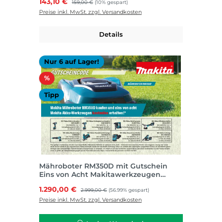
Verkaufspreis:
143,10 €
159,00 €
(10% gespart)
Preise inkl. MwSt. zzgl. Versandkosten
Details
Nur 6 auf Lager!
Rabatt
%
Tipp
Mähroboter RM350D mit Gutschein
Eins von Acht Makitawerkzeugen
kostenlos
Verkaufspreis:
1.290,00 €
Regulärer Preis:
2.999,00 €
(56.99% gespart)
Preise inkl. MwSt. zzgl. Versandkosten