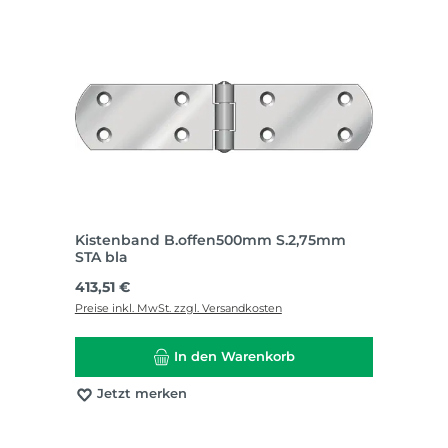
Kistenband B.offen500mm S.2,75mm
STA bla
Regulärer Preis:
413,51 €
Preise inkl. MwSt. zzgl. Versandkosten
In den Warenkorb
Jetzt merken