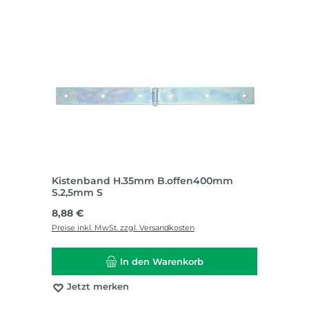
Kistenband H.35mm B.offen400mm
S.2,5mm S
Regulärer Preis:
8,88 €
Preise inkl. MwSt. zzgl. Versandkosten
In den Warenkorb
Jetzt merken