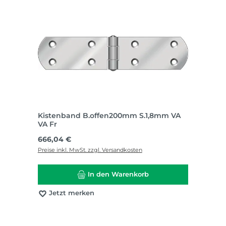
Kistenband B.offen200mm S.1,8mm VA
VA Fr
Regulärer Preis:
666,04 €
Preise inkl. MwSt. zzgl. Versandkosten
In den Warenkorb
Jetzt merken