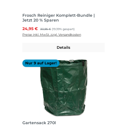
Frosch Reiniger Komplett-Bundle |
Jetzt 20 % Sparen
Verkaufspreis:
24,95 €
Regulärer Preis:
30,95 €
(19.39% gespart)
Preise inkl. MwSt. zzgl. Versandkosten
Details
Nur 9 auf Lager!
Gartensack 270l