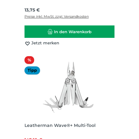
Regulärer Preis:
13,75 €
Preise inkl. MwSt. zzgl. Versandkosten
In den Warenkorb
Jetzt merken
Rabatt
%
Tipp
Leatherman Wave®+ Multi-Tool
Regulärer Preis: