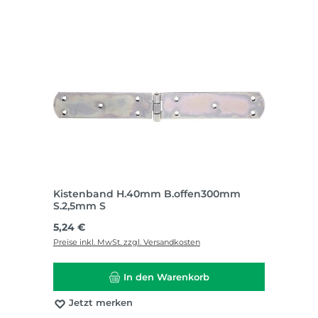
Kistenband H.40mm B.offen300mm
S.2,5mm S
Regulärer Preis:
5,24 €
Preise inkl. MwSt. zzgl. Versandkosten
In den Warenkorb
Jetzt merken