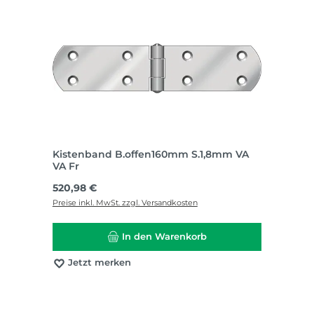
Kistenband B.offen160mm S.1,8mm VA
VA Fr
Regulärer Preis:
520,98 €
Preise inkl. MwSt. zzgl. Versandkosten
In den Warenkorb
Jetzt merken