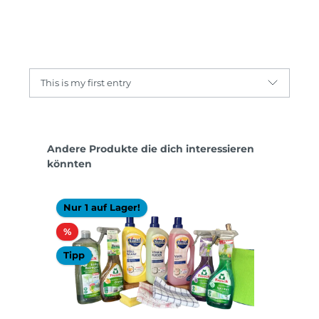
This is my first entry
Produktgalerie überspringen
Andere Produkte die dich interessieren
könnten
Nur 1 auf Lager!
Rabatt
%
Tipp