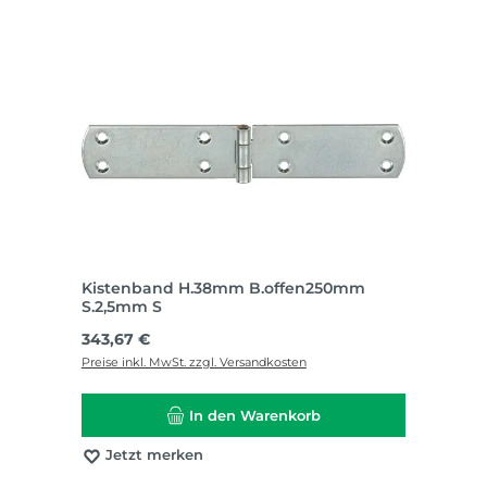
Kistenband H.38mm B.offen250mm
S.2,5mm S
Regulärer Preis:
343,67 €
Preise inkl. MwSt. zzgl. Versandkosten
In den Warenkorb
Jetzt merken