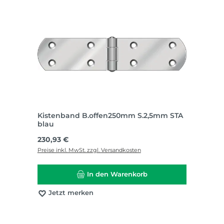
Kistenband B.offen250mm S.2,5mm STA
blau
Regulärer Preis:
230,93 €
Preise inkl. MwSt. zzgl. Versandkosten
In den Warenkorb
Jetzt merken