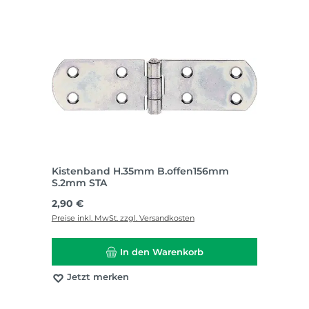
Kistenband H.35mm B.offen156mm
S.2mm STA
Regulärer Preis:
2,90 €
Preise inkl. MwSt. zzgl. Versandkosten
In den Warenkorb
Jetzt merken