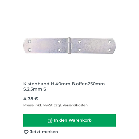
Kistenband H.40mm B.offen250mm
S.2,5mm S
Regulärer Preis:
4,78 €
Preise inkl. MwSt. zzgl. Versandkosten
In den Warenkorb
Jetzt merken