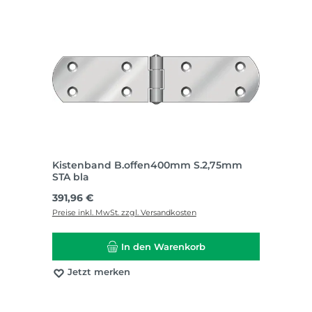
Kistenband B.offen400mm S.2,75mm
STA bla
Regulärer Preis:
391,96 €
Preise inkl. MwSt. zzgl. Versandkosten
In den Warenkorb
Jetzt merken