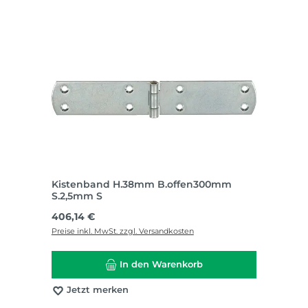
Kistenband H.38mm B.offen300mm
S.2,5mm S
Regulärer Preis:
406,14 €
Preise inkl. MwSt. zzgl. Versandkosten
In den Warenkorb
Jetzt merken