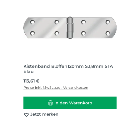
Kistenband B.offen120mm S.1,8mm STA
blau
Regulärer Preis:
113,61 €
Preise inkl. MwSt. zzgl. Versandkosten
In den Warenkorb
Jetzt merken