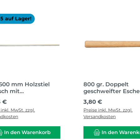
5 auf Lager!
1600 mm Holzstiel
800 gr. Doppelt
sch mit
geschweifter Esche
schliffenem Konus I
lackiert
ärer Preis:
Regulärer Preis:
5 €
3,80 €
mm
 inkl. MwSt. zzgl.
Preise inkl. MwSt. zzgl.
ndkosten
Versandkosten
In den Warenkorb
In den Warenk