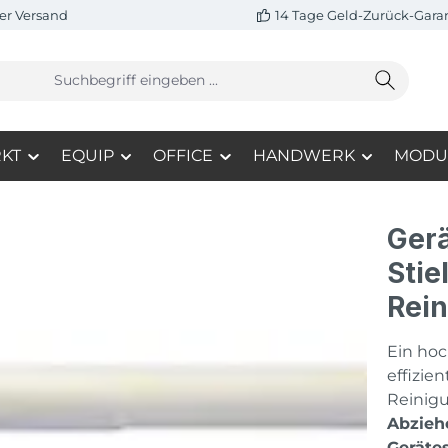
er Versand
14 Tage Geld-Zurück-Gara
KT
EQUIP
OFFICE
HANDWERK
MODU
Gerä
Stie
Rei
Ein ho
effizie
Reinig
Abzieh
Gerätes