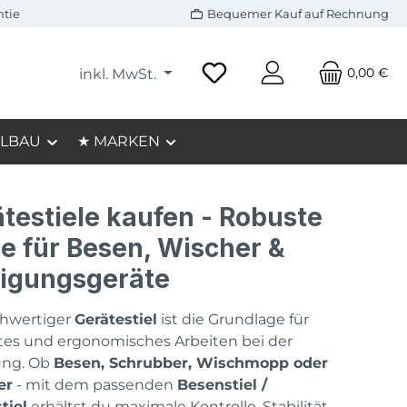
ntie
Bequemer Kauf auf Rechnung
0,00 €
inkl. MwSt.
LBAU
★ MARKEN
testiele kaufen - Robuste
le für Besen, Wischer &
nigungsgeräte
chwertiger
Gerätestiel
ist die Grundlage für
ntes und ergonomisches Arbeiten bei der
ung. Ob
Besen, Schrubber, Wischmopp oder
er
- mit dem passenden
Besenstiel /
tiel
erhältst du maximale Kontrolle, Stabilität