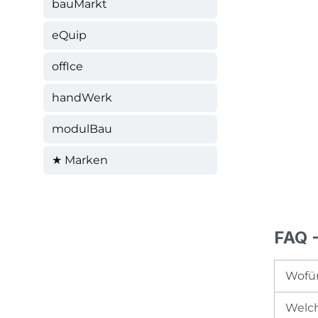
bauMarkt
eQuip
offIce
handWerk
modulBau
★ Marken
FAQ -
Wofür
Welch