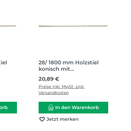
iel
28/ 1800 mm Holzstiel
konisch mit
onus
angeschliffenem Konus
Regulärer Preis:
20,89 €
Preise inkl. MwSt. zzgl.
Versandkosten
orb
In den Warenkorb
Jetzt merken