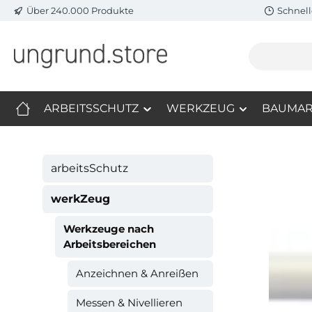
Über 240.000 Produkte
Schnell
m Hauptinhalt springen
Zur Suche springen
Zur Hauptnavigation springen
ARBEITSSCHUTZ
WERKZEUG
BAUMAR
arbeitsSchutz
werkZeug
Werkzeuge nach
Arbeitsbereichen
Anzeichnen & Anreißen
Messen & Nivellieren