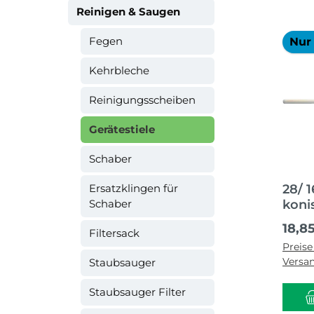
Reinigen & Saugen
Fegen
Nur 
Kehrbleche
Reinigungsscheiben
Gerätestiele
Schaber
Ersatzklingen für
28/ 
Schaber
koni
ange
Regul
18,8
Filtersack
28 
Preise
Versa
Staubsauger
Staubsauger Filter