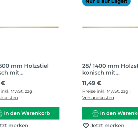
Nur 8 auf Lager!
1600 mm Holzstiel
28/ 1400 mm Holzst
sch mit
konisch mit
schliffenem Konus
angeschliffenem K
ärer Preis:
Regulärer Preis:
 €
11,49 €
 inkl. MwSt. zzgl.
Preise inkl. MwSt. zzgl.
ndkosten
Versandkosten
In den Warenkorb
In den Warenk
etzt merken
Jetzt merken