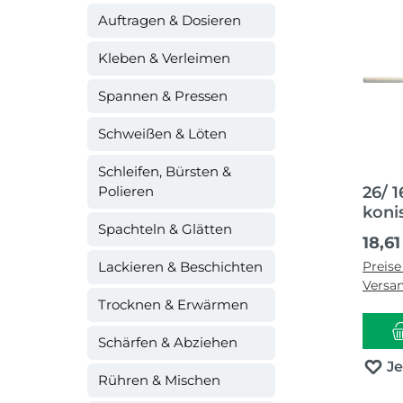
Auftragen & Dosieren
Kleben & Verleimen
Spannen & Pressen
Schweißen & Löten
Schleifen, Bürsten &
Polieren
26/ 
koni
Spachteln & Glätten
ange
Regul
18,61
Lackieren & Beschichten
Preise
Versa
Trocknen & Erwärmen
Schärfen & Abziehen
J
Rühren & Mischen