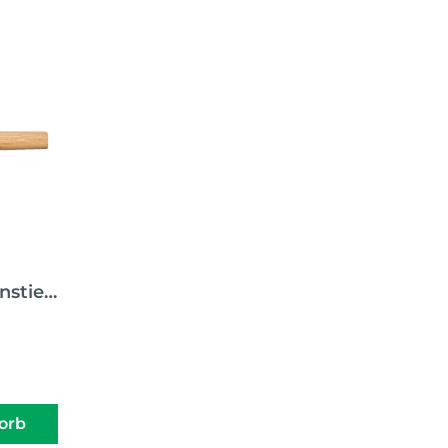
nstiel
orb