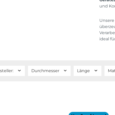
und Ko
Unser
überzeu
Verarbe
ideal f
steller:
Durchmesser
Länge
Mat