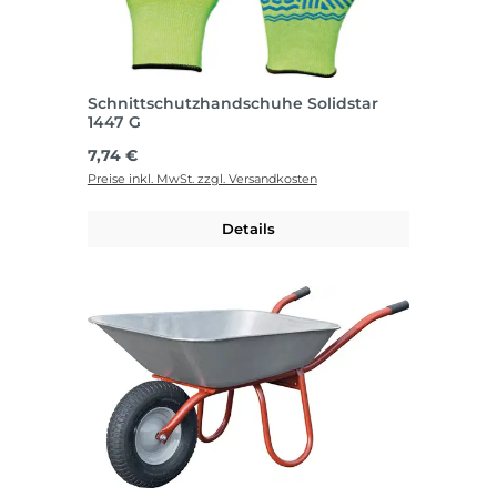
Schnittschutzhandschuhe Solidstar
1447 G
Regulärer Preis:
7,74 €
Preise inkl. MwSt. zzgl. Versandkosten
Details