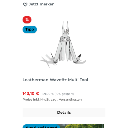
Jetzt merken
Rabatt
%
Tipp
Leatherman Wave®+ Multi-Tool
Verkaufspreis:
143,10 €
Regulärer Preis:
159,00 €
(10% gespart)
Preise inkl. MwSt. zzgl. Versandkosten
Details
Nur 6 auf Lager!