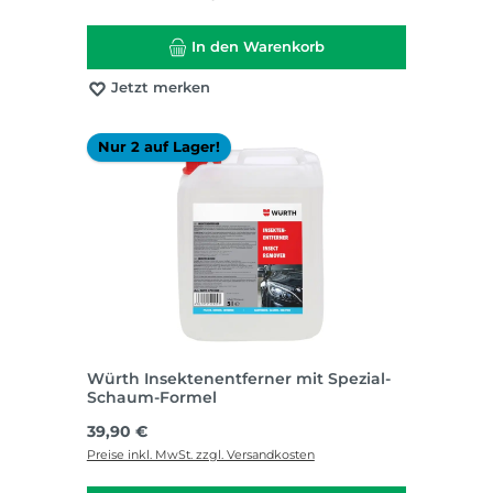
In den Warenkorb
Jetzt merken
Nur 2 auf Lager!
Würth Insektenentferner mit Spezial-
Schaum-Formel
Regulärer Preis:
39,90 €
Preise inkl. MwSt. zzgl. Versandkosten