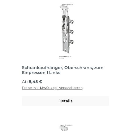
Schrankaufhänger, Oberschrank, zum
Einpressen I Links
Regulärer Preis:
Ab
8,45 €
Preise inkl. MwSt. zzgl. Versandkosten
Details