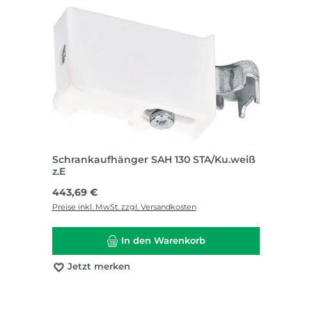
Schrankaufhänger SAH 130 STA/Ku.weiß
z.E
Regulärer Preis:
443,69 €
Preise inkl. MwSt. zzgl. Versandkosten
In den Warenkorb
Jetzt merken