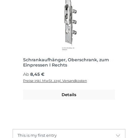
Schrankaufhänger, Oberschrank, zum
Einpressen I Rechts
Regulärer Preis:
Ab
8,45 €
Preise inkl. MwSt. zzgl. Versandkosten
Details
This is my first entry