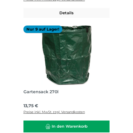
Details
Nur 9 auf Lager!
Gartensack 270l
Regulärer Preis:
13,75 €
Preise inkl. MwSt. zzgl. Versandkosten
In den Warenkorb