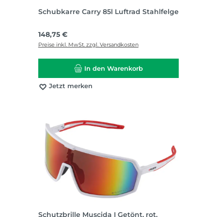
Schubkarre Carry 85l Luftrad Stahlfelge
Regulärer Preis:
148,75 €
Preise inkl. MwSt. zzgl. Versandkosten
In den Warenkorb
Jetzt merken
Schutzbrille Muscida I Getönt, rot,