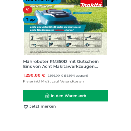
Rabatt
%
Tipp
Mähroboter RM350D mit Gutschein
Eins von Acht Makitawerkzeugen
kostenlos
Verkaufspreis:
1.290,00 €
Regulärer Preis:
2.999,00 €
(56.99% gespart)
Preise inkl. MwSt. zzgl. Versandkosten
In den Warenkorb
Jetzt merken