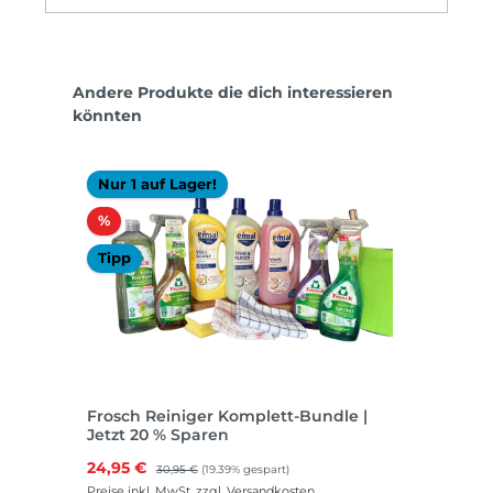
Produktgalerie überspringen
Andere Produkte die dich interessieren
könnten
Nur 1 auf Lager!
Rabatt
%
Tipp
Frosch Reiniger Komplett-Bundle |
Jetzt 20 % Sparen
Verkaufspreis:
24,95 €
Regulärer Preis:
30,95 €
(19.39% gespart)
Preise inkl. MwSt. zzgl. Versandkosten