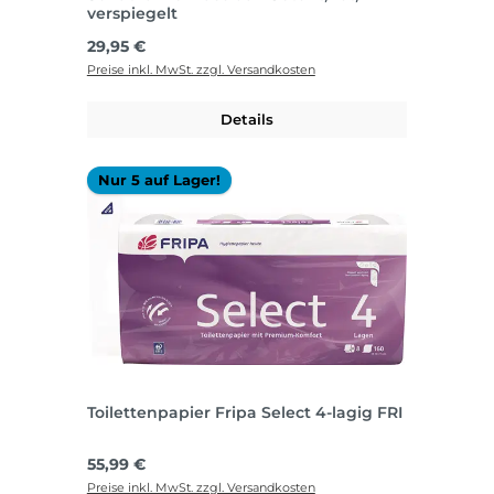
verspiegelt
Regulärer Preis:
29,95 €
Preise inkl. MwSt. zzgl. Versandkosten
Details
Nur 5 auf Lager!
Toilettenpapier Fripa Select 4-lagig FRI
Regulärer Preis:
55,99 €
Preise inkl. MwSt. zzgl. Versandkosten