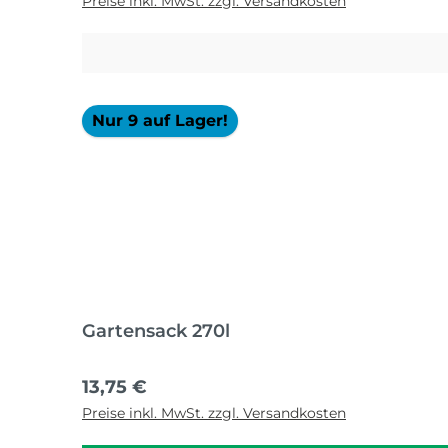
Preise inkl. MwSt. zzgl. Versandkosten
Nur 9 auf Lager!
Gartensack 270l
Regulärer Preis:
13,75 €
Preise inkl. MwSt. zzgl. Versandkosten