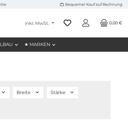
ntie
Bequemer Kauf auf Rechnung
0,00 €
inkl. MwSt.
LBAU
★ MARKEN
Breite
Stärke