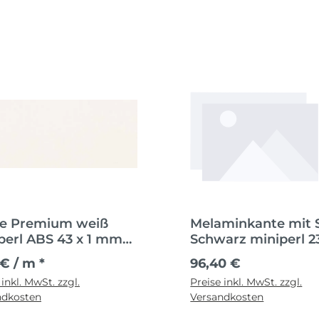
e Premium weiß
Melaminkante mit 
perl ABS 43 x 1 mm
Schwarz miniperl 2
e 1 m
0,3mm
Regulärer Preis:
€ / m *
96,40 €
 inkl. MwSt. zzgl.
Preise inkl. MwSt. zzgl.
ndkosten
Versandkosten