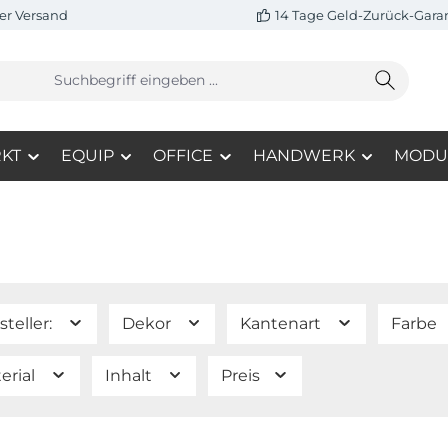
er Versand
14 Tage Geld-Zurück-Gara
KT
EQUIP
OFFICE
HANDWERK
MODU
steller:
Dekor
Kantenart
Farbe
erial
Inhalt
Preis