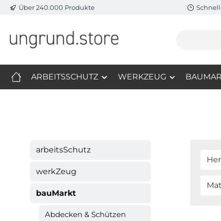
Über 240.000 Produkte
Schnell
m Hauptinhalt springen
Zur Suche springen
Zur Hauptnavigation springen
ARBEITSSCHUTZ
WERKZEUG
BAUMAR
arbeitsSchutz
Her
werkZeug
Mat
bauMarkt
Abdecken & Schützen