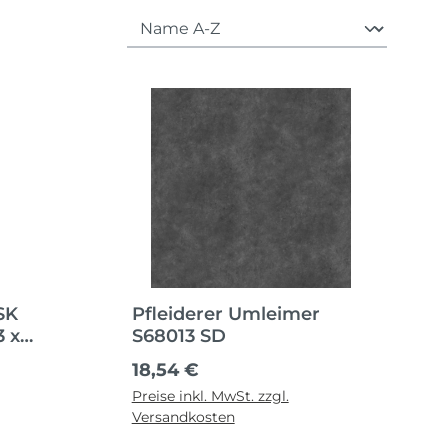
SK
Pfleiderer Umleimer
3 x
S68013 SD
Regulärer Preis:
18,54 €
Preise inkl. MwSt. zzgl.
Versandkosten