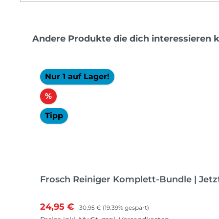
Produktgalerie überspringen
Andere Produkte die dich interessieren 
Nur 1 auf Lager!
Rabatt
%
Tipp
Frosch Reiniger Komplett-Bundle | Jetz
Verkaufspreis:
Regulärer Preis:
24,95 €
30,95 €
(19.39% gespart)