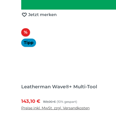
Jetzt merken
Rabatt
%
Tipp
Leatherman Wave®+ Multi-Tool
Verkaufspreis:
Regulärer Preis:
143,10 €
159,00 €
(10% gespart)
Preise inkl. MwSt. zzgl. Versandkosten