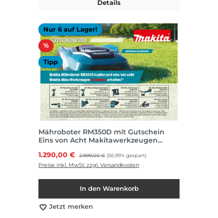
Details
Nur 6 auf Lager!
Rabatt
%
Tipp
Mähroboter RM350D mit Gutschein
Eins von Acht Makitawerkzeugen
kostenlos
Verkaufspreis:
1.290,00 €
Regulärer Preis:
2.999,00 €
(56.99% gespart)
Preise inkl. MwSt. zzgl. Versandkosten
In den Warenkorb
Jetzt merken