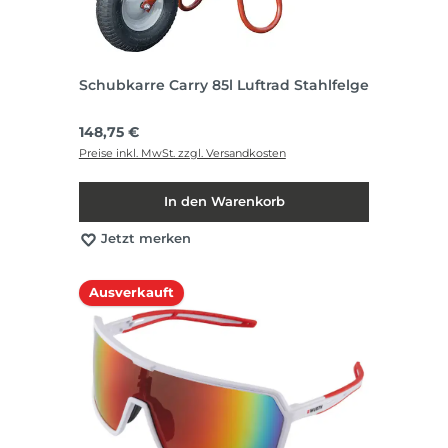
Schubkarre Carry 85l Luftrad Stahlfelge
Regulärer Preis:
148,75 €
Preise inkl. MwSt. zzgl. Versandkosten
In den Warenkorb
Jetzt merken
Ausverkauft