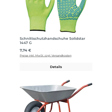
Schnittschutzhandschuhe Solidstar
1447 G
Regulärer Preis:
7,74 €
Preise inkl. MwSt. zzgl. Versandkosten
Details