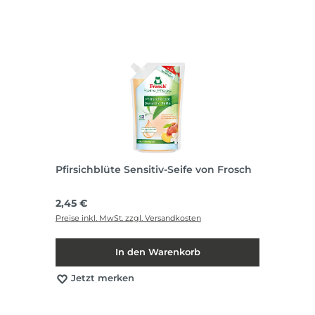
Pfirsichblüte Sensitiv-Seife von Frosch
Regulärer Preis:
2,45 €
Preise inkl. MwSt. zzgl. Versandkosten
In den Warenkorb
Jetzt merken