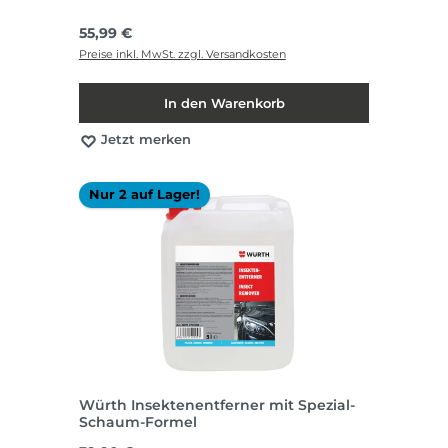
Regulärer Preis:
55,99 €
Preise inkl. MwSt. zzgl. Versandkosten
In den Warenkorb
Jetzt merken
Nur 2 auf Lager!
Würth Insektenentferner mit Spezial-
Schaum-Formel