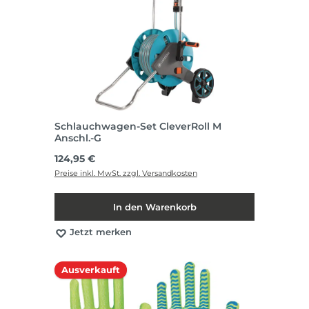
Schlauchwagen-Set CleverRoll M
Anschl.-G
Regulärer Preis:
124,95 €
Preise inkl. MwSt. zzgl. Versandkosten
In den Warenkorb
Jetzt merken
Ausverkauft