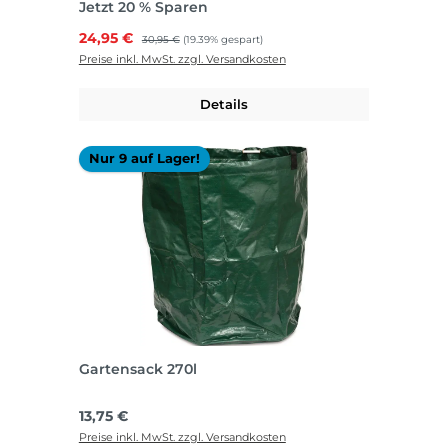
Jetzt 20 % Sparen
Verkaufspreis:
24,95 €
Regulärer Preis:
30,95 €
(19.39% gespart)
Preise inkl. MwSt. zzgl. Versandkosten
Details
Nur 9 auf Lager!
Gartensack 270l
Regulärer Preis:
13,75 €
Preise inkl. MwSt. zzgl. Versandkosten