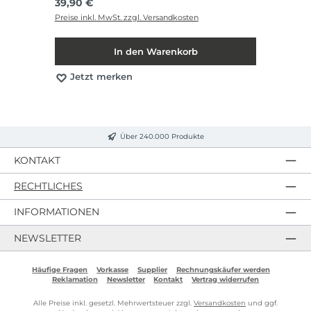
Regulärer Preis:
39,90 €
Preise inkl. MwSt. zzgl. Versandkosten
In den Warenkorb
Jetzt merken
Über 240.000 Produkte
KONTAKT
RECHTLICHES
INFORMATIONEN
NEWSLETTER
Häufige Fragen
Vorkasse
Supplier
Rechnungskäufer werden
Reklamation
Newsletter
Kontakt
Vertrag widerrufen
Alle Preise inkl. gesetzl. Mehrwertsteuer zzgl.
Versandkosten
und ggf.