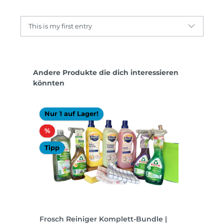
This is my first entry
Produktgalerie überspringen
Andere Produkte die dich interessieren
könnten
Nur 1 auf Lager!
Rabatt
%
Tipp
Frosch Reiniger Komplett-Bundle |