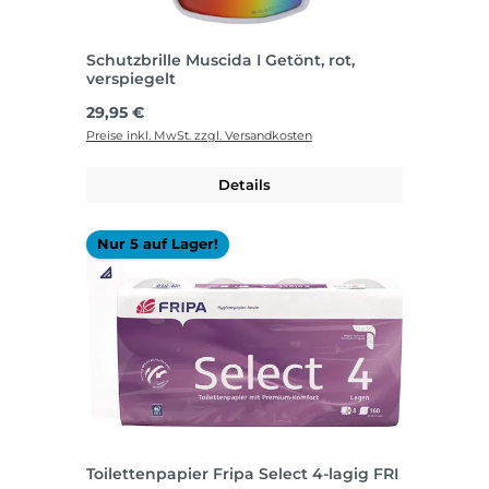
Schutzbrille Muscida I Getönt, rot,
verspiegelt
Regulärer Preis:
29,95 €
Preise inkl. MwSt. zzgl. Versandkosten
Details
Nur 5 auf Lager!
Toilettenpapier Fripa Select 4-lagig FRI