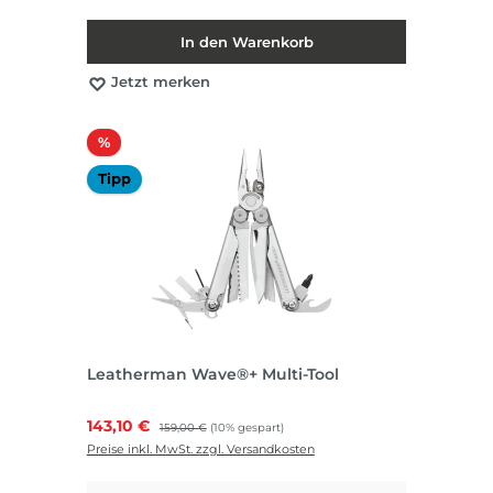
In den Warenkorb
Jetzt merken
Rabatt
%
Tipp
Leatherman Wave®+ Multi-Tool
Verkaufspreis:
143,10 €
Regulärer Preis:
159,00 €
(10% gespart)
Preise inkl. MwSt. zzgl. Versandkosten