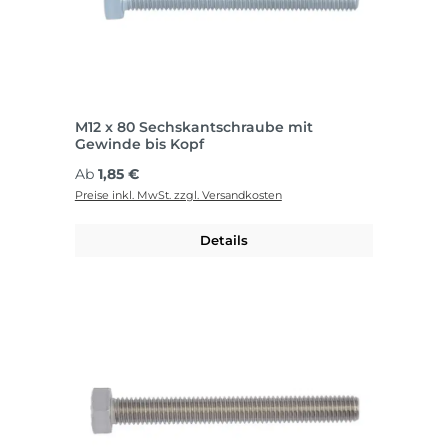
M12 x 80 Sechskantschraube mit
Gewinde bis Kopf
Regulärer Preis:
Ab
1,85 €
Preise inkl. MwSt. zzgl. Versandkosten
Details