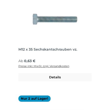
M12 x 35 Sechskantschrauben vz.
Regulärer Preis:
Ab
0,63 €
Preise inkl. MwSt. zzgl. Versandkosten
Details
Nur 2 auf Lager!