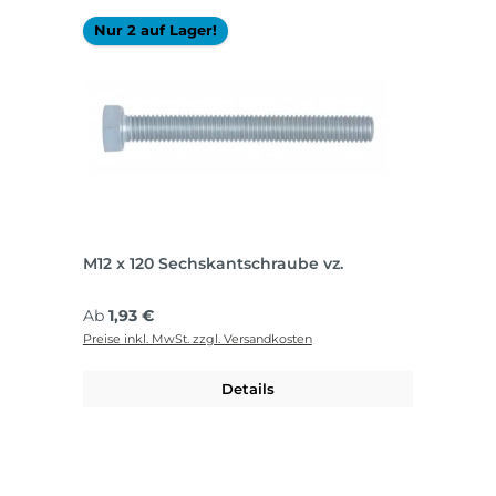
Nur 2 auf Lager!
M12 x 120 Sechskantschraube vz.
Regulärer Preis:
Ab
1,93 €
Preise inkl. MwSt. zzgl. Versandkosten
Details