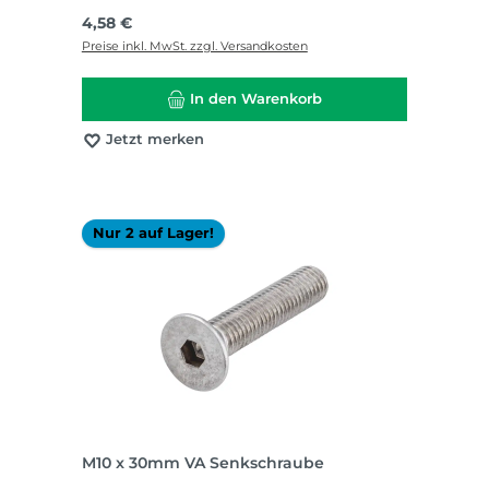
Regulärer Preis:
4,58 €
Preise inkl. MwSt. zzgl. Versandkosten
In den Warenkorb
Jetzt merken
Nur 2 auf Lager!
M10 x 30mm VA Senkschraube