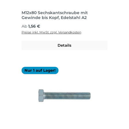
M12x80 Sechskantschraube mit
Gewinde bis Kopf, Edelstahl A2
Regulärer Preis:
Ab
1,56 €
Preise inkl. MwSt. zzgl. Versandkosten
Details
Nur 1 auf Lager!