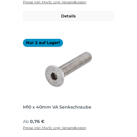
Preise inkl. MwSt. zzgl. Versandkosten
Details
Nur 2 auf Lager!
M10 x 40mm VA Senkschraube
Regulärer Preis:
Ab
0,76 €
Preise inkl. MwSt. zzgl. Versandkosten