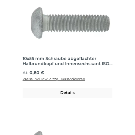
10x55 mm Schraube abgeflachter
Halbrundkopf und Innensechskant ISO
7380-1, Stahl FK010.9, Zink-Lamelle silber
Regulärer Preis:
Ab
0,80 €
(ZFSHL)
Preise inkl. MwSt. zzgl. Versandkosten
Details