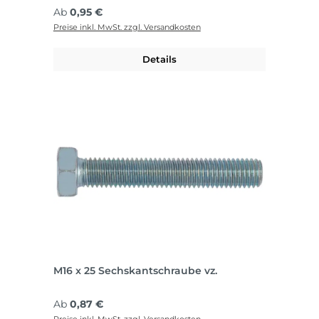
Regulärer Preis:
Ab
0,95 €
Preise inkl. MwSt. zzgl. Versandkosten
Details
M16 x 25 Sechskantschraube vz.
Regulärer Preis:
Ab
0,87 €