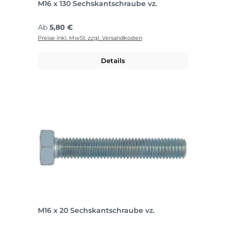
M16 x 130 Sechskantschraube vz.
Regulärer Preis:
Ab
5,80 €
Preise inkl. MwSt. zzgl. Versandkosten
Details
M16 x 20 Sechskantschraube vz.