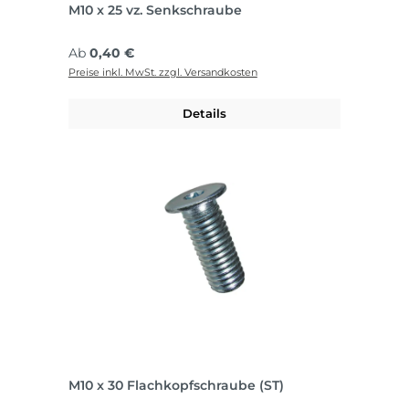
M10 x 25 vz. Senkschraube
Regulärer Preis:
Ab
0,40 €
Preise inkl. MwSt. zzgl. Versandkosten
Details
M10 x 30 Flachkopfschraube (ST)