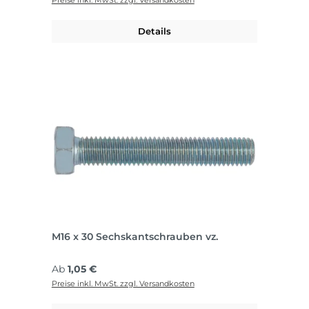
Preise inkl. MwSt. zzgl. Versandkosten
Details
M16 x 30 Sechskantschrauben vz.
Regulärer Preis:
Ab
1,05 €
Preise inkl. MwSt. zzgl. Versandkosten