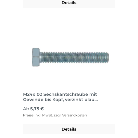
Details
M24x100 Sechskantschraube mit
Gewinde bis Kopf, verzinkt blau
passiviert
Regulärer Preis:
Ab
5,75 €
Preise inkl. MwSt. zzgl. Versandkosten
Details