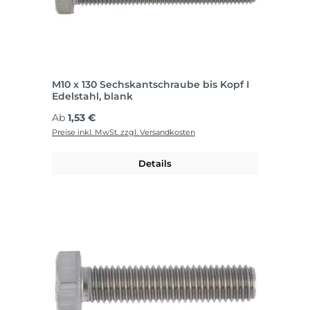
M10 x 130 Sechskantschraube bis Kopf I
Edelstahl, blank
Regulärer Preis:
Ab
1,53 €
Preise inkl. MwSt. zzgl. Versandkosten
Details