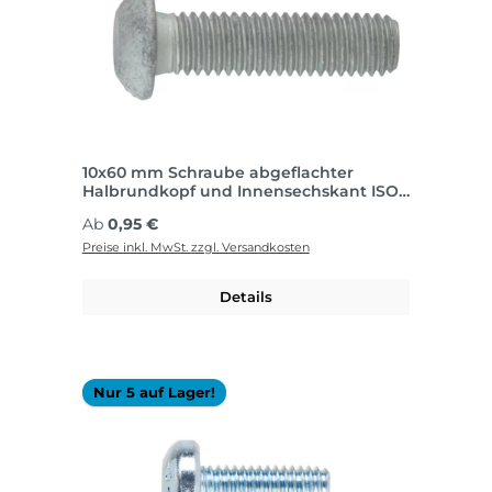
10x60 mm Schraube abgeflachter
Halbrundkopf und Innensechskant ISO
7380-1, Stahl FK010.9, Zink-Lamelle silber
Regulärer Preis:
Ab
0,95 €
(ZFSHL)
Preise inkl. MwSt. zzgl. Versandkosten
Details
Nur 5 auf Lager!