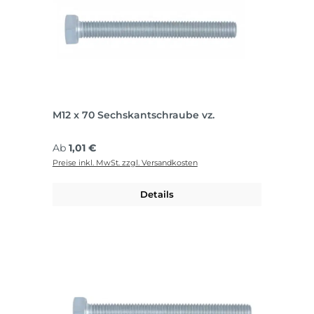
M12 x 70 Sechskantschraube vz.
Regulärer Preis:
Ab
1,01 €
Preise inkl. MwSt. zzgl. Versandkosten
Details