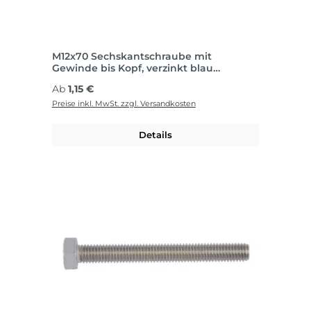
M12x70 Sechskantschraube mit
Gewinde bis Kopf, verzinkt blau
passiviert
Regulärer Preis:
Ab
1,15 €
Preise inkl. MwSt. zzgl. Versandkosten
Details