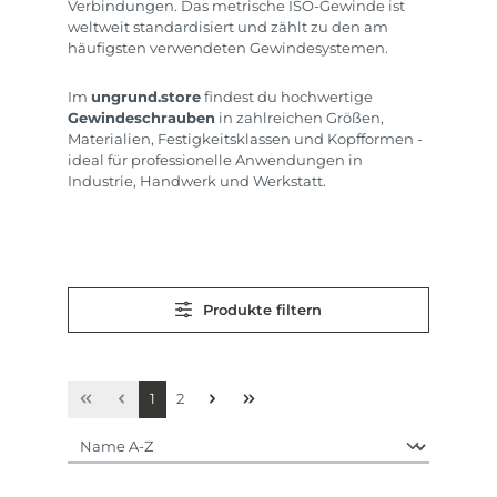
Verbindungen. Das metrische ISO-Gewinde ist
weltweit standardisiert und zählt zu den am
häufigsten verwendeten Gewindesystemen.
Im
ungrund.store
findest du hochwertige
Gewindeschrauben
in zahlreichen Größen,
Materialien, Festigkeitsklassen und Kopfformen -
ideal für professionelle Anwendungen in
Industrie, Handwerk und Werkstatt.
Produkte filtern
Seite
Seite
1
2