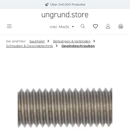
Über 240.000 Produkte
Zum Hauptinhalt springen
inkl. MwSt.
Sie sind hier:
bauMarkt
Befestigen & Verbinden
Schrauben & Gewindetechnik
Gewindeschrauben