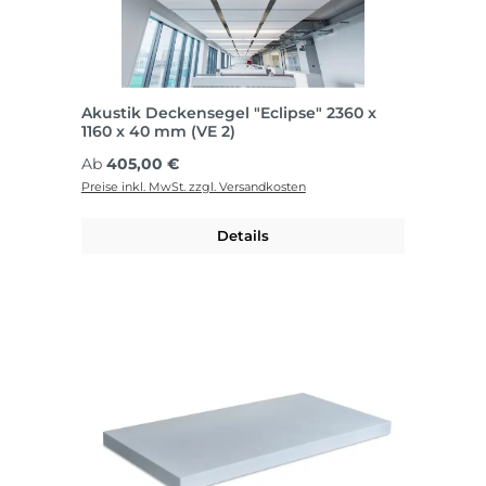
Akustik Deckensegel "Eclipse" 2360 x
1160 x 40 mm (VE 2)
Regulärer Preis:
Ab
405,00 €
Preise inkl. MwSt. zzgl. Versandkosten
Details