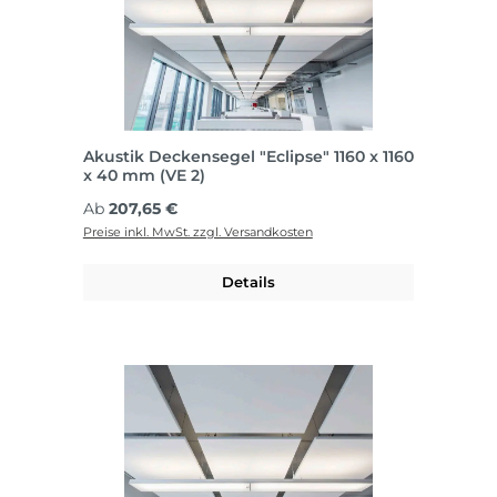
Akustik Deckensegel "Eclipse" 1160 x 1160
x 40 mm (VE 2)
Regulärer Preis:
Ab
207,65 €
Preise inkl. MwSt. zzgl. Versandkosten
Details