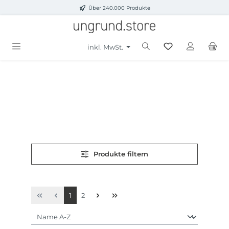
Über 240.000 Produkte
Zum Hauptinhalt springen
inkl. MwSt.
Produkte filtern
Seite
Seite
1
2