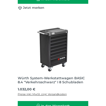
Jetzt merken
Würth System-Werkstattwagen BASIC
8.4 "Verkehrsschwarz" I 8 Schubladen
Regulärer Preis:
1.032,00 €
Preise inkl. MwSt. zzgl. Versandkosten
In den Warenkorb