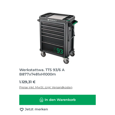
Werkstattwa. TTS 93/6 A
B877xT481xH1000m
Regulärer Preis:
1.129,31 €
Preise inkl. MwSt. zzgl. Versandkosten
In den Warenkorb
Jetzt merken