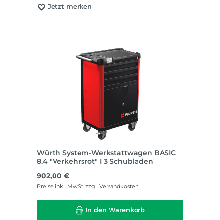
Jetzt merken
Würth System-Werkstattwagen BASIC
8.4 "Verkehrsrot" I 3 Schubladen
Regulärer Preis:
902,00 €
Preise inkl. MwSt. zzgl. Versandkosten
In den Warenkorb