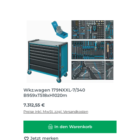
Wkz.wagen 179NXXL-7/340
B959xT518xH1020m
Regulärer Preis:
7.312,55 €
Preise inkl. MwSt. zzgl. Versandkosten
In den Warenkorb
Jetzt merken