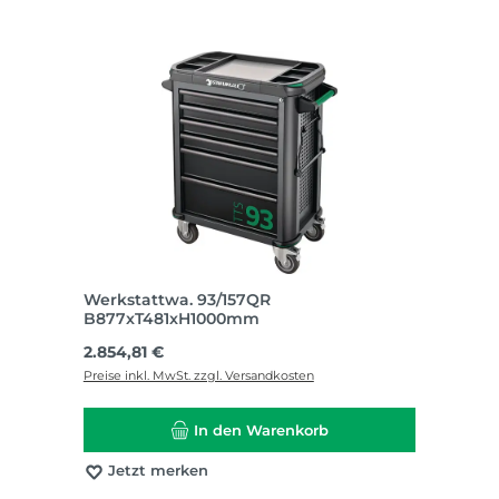
Werkstattwa. 93/157QR
B877xT481xH1000mm
Regulärer Preis:
2.854,81 €
Preise inkl. MwSt. zzgl. Versandkosten
In den Warenkorb
Jetzt merken