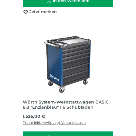
In den Warenkorb
Jetzt merken
Würth System-Werkstattwagen BASIC
8.8 "Enzianblau" I 6 Schubladen
Regulärer Preis:
1.526,00 €
Preise inkl. MwSt. zzgl. Versandkosten