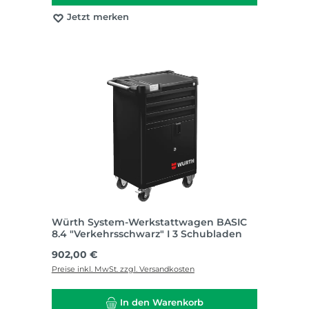
Jetzt merken
Würth System-Werkstattwagen BASIC
8.4 "Verkehrsschwarz" I 3 Schubladen
Regulärer Preis:
902,00 €
Preise inkl. MwSt. zzgl. Versandkosten
In den Warenkorb