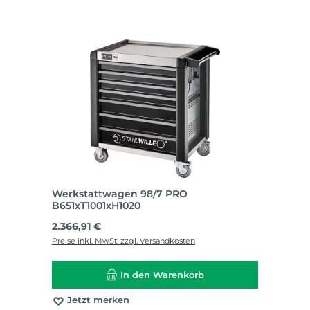
Werkstattwagen 98/7 PRO
B651xT1001xH1020
Regulärer Preis:
2.366,91 €
Preise inkl. MwSt. zzgl. Versandkosten
In den Warenkorb
Jetzt merken