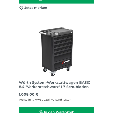
Jetzt merken
Würth System-Werkstattwagen BASIC
8.4 "Verkehrsschwarz" I 7 Schubladen
Regulärer Preis:
1.008,00 €
Preise inkl. MwSt. zzgl. Versandkosten
In den Warenkorb