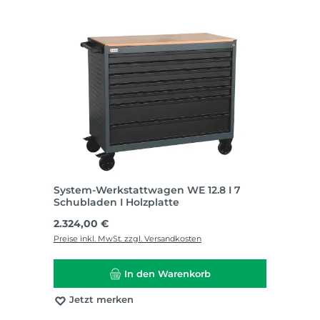
System-Werkstattwagen WE 12.8 I 7
Schubladen I Holzplatte
Regulärer Preis:
2.324,00 €
Preise inkl. MwSt. zzgl. Versandkosten
In den Warenkorb
Jetzt merken