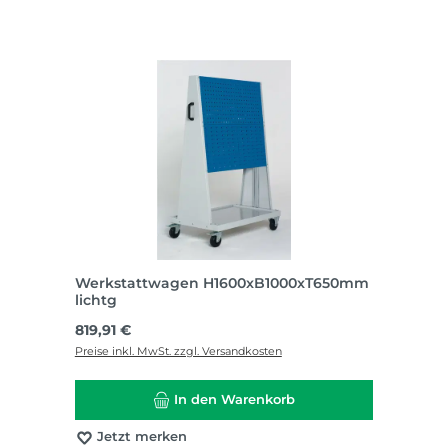
Werkstattwagen H1600xB1000xT650mm
lichtg
Regulärer Preis:
819,91 €
Preise inkl. MwSt. zzgl. Versandkosten
In den Warenkorb
Jetzt merken