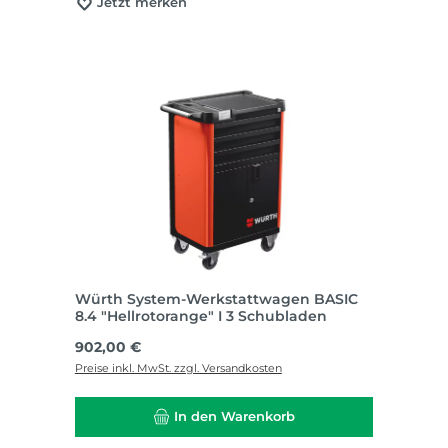
Jetzt merken
Würth System-Werkstattwagen BASIC
8.4 "Hellrotorange" I 3 Schubladen
Regulärer Preis:
902,00 €
Preise inkl. MwSt. zzgl. Versandkosten
In den Warenkorb