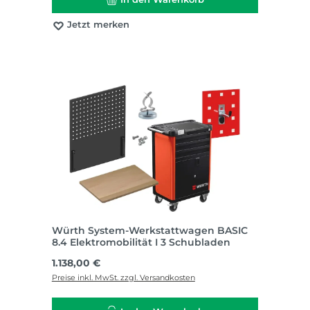
Jetzt merken
Würth System-Werkstattwagen BASIC
8.4 Elektromobilität I 3 Schubladen
Regulärer Preis:
1.138,00 €
Preise inkl. MwSt. zzgl. Versandkosten