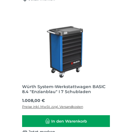
Würth System-Werkstattwagen BASIC
8.4 "Enzianblau" I 7 Schubladen
Regulärer Preis:
1.008,00 €
Preise inkl. MwSt. zzgl. Versandkosten
In den Warenkorb
Jetzt merken