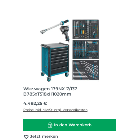
Wkz.wagen 179NX-7/137
B785xT518xH1020mm
Regulärer Preis:
4.492,25 €
Preise inkl. MwSt. zzgl. Versandkosten
In den Warenkorb
Jetzt merken