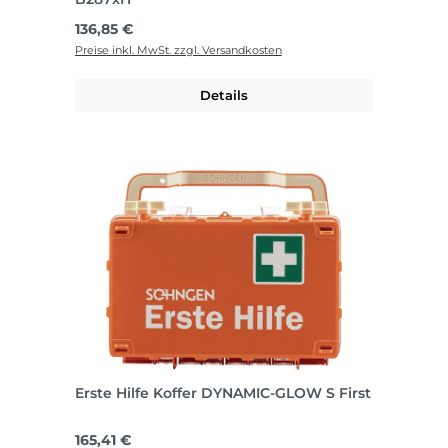
Regulärer Preis:
136,85 €
Preise inkl. MwSt. zzgl. Versandkosten
Details
Erste Hilfe Koffer DYNAMIC-GLOW S First
Regulärer Preis:
165,41 €