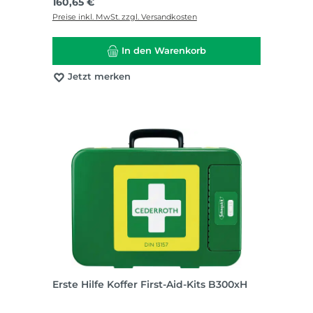
Regulärer Preis:
160,65 €
Preise inkl. MwSt. zzgl. Versandkosten
In den Warenkorb
Jetzt merken
Erste Hilfe Koffer First-Aid-Kits B300xH