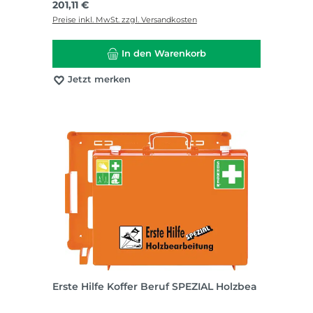
Regulärer Preis:
201,11 €
Preise inkl. MwSt. zzgl. Versandkosten
In den Warenkorb
Jetzt merken
Erste Hilfe Koffer Beruf SPEZIAL Holzbea