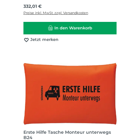
Regulärer Preis:
332,01 €
Preise inkl. MwSt. zzgl. Versandkosten
In den Warenkorb
Jetzt merken
Erste Hilfe Tasche Monteur unterwegs
B24