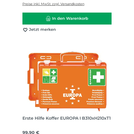
Preise inkl. MwSt. zzgl. Versandkosten
In den Warenkorb
Jetzt merken
Erste Hilfe Koffer EUROPA I B310xH210xT1
Regulärer Preis:
99,90 €