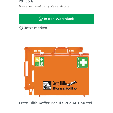
Regulärer Preis:
291,55 €
Preise inkl. MwSt. zzgl. Versandkosten
In den Warenkorb
Jetzt merken
Erste Hilfe Koffer Beruf SPEZIAL Baustel