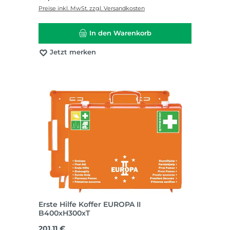
Preise inkl. MwSt. zzgl. Versandkosten
In den Warenkorb
Jetzt merken
Erste Hilfe Koffer EUROPA II
B400xH300xT
Regulärer Preis:
201,11 €