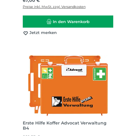
Regulärer Preis:
67,00 €
Preise inkl. MwSt. zzgl. Versandkosten
In den Warenkorb
Jetzt merken
Erste Hilfe Koffer Advocat Verwaltung
B4