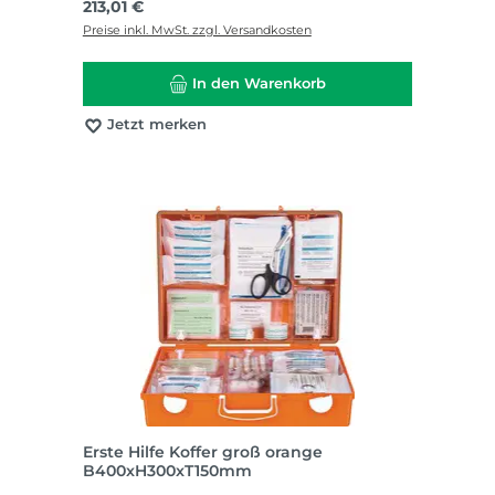
Regulärer Preis:
213,01 €
Preise inkl. MwSt. zzgl. Versandkosten
In den Warenkorb
Jetzt merken
Erste Hilfe Koffer groß orange
B400xH300xT150mm