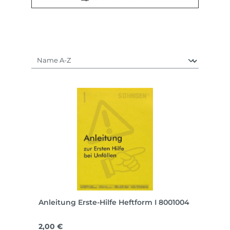
Anleitung Erste-Hilfe Heftform I 8001004
Regulärer Preis:
2,00 €