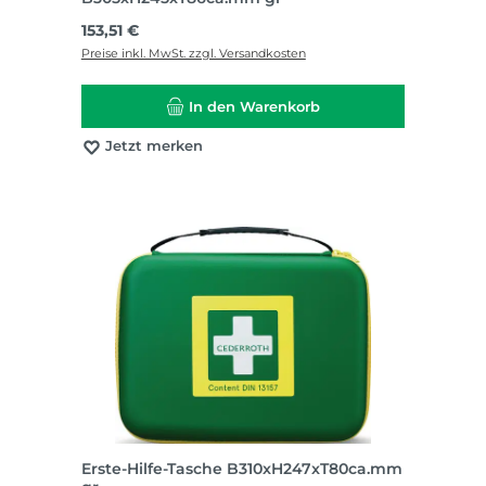
Regulärer Preis:
153,51 €
Preise inkl. MwSt. zzgl. Versandkosten
In den Warenkorb
Jetzt merken
Erste-Hilfe-Tasche B310xH247xT80ca.mm