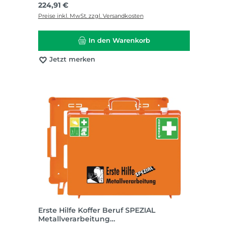
Regulärer Preis:
224,91 €
Preise inkl. MwSt. zzgl. Versandkosten
In den Warenkorb
Jetzt merken
Erste Hilfe Koffer Beruf SPEZIAL
Metallverarbeitung
B400xH300xT150ca.mm