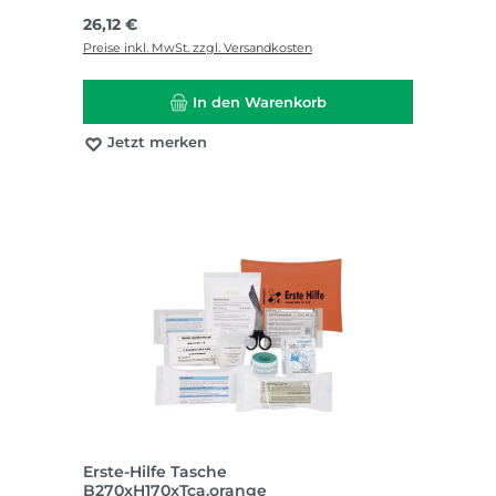
Regulärer Preis:
26,12 €
Preise inkl. MwSt. zzgl. Versandkosten
In den Warenkorb
Jetzt merken
Erste-Hilfe Tasche
B270xH170xTca.orange