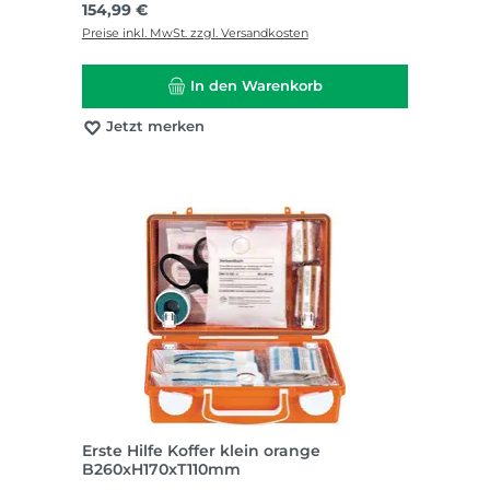
Regulärer Preis:
154,99 €
Preise inkl. MwSt. zzgl. Versandkosten
In den Warenkorb
Jetzt merken
Erste Hilfe Koffer klein orange
B260xH170xT110mm