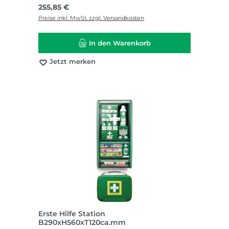
Regulärer Preis:
255,85 €
Preise inkl. MwSt. zzgl. Versandkosten
In den Warenkorb
Jetzt merken
Erste Hilfe Station
B290xH560xT120ca.mm