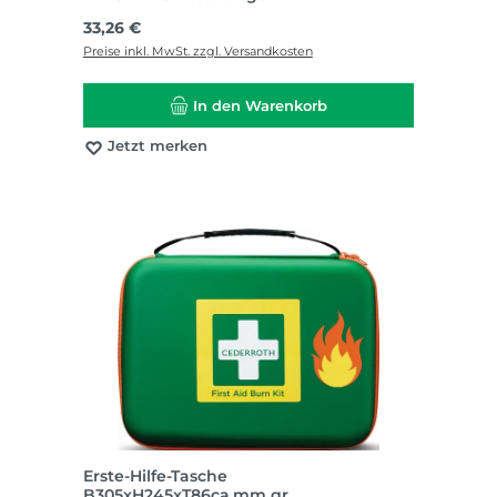
Regulärer Preis:
33,26 €
Preise inkl. MwSt. zzgl. Versandkosten
In den Warenkorb
Jetzt merken
Erste-Hilfe-Tasche
B305xH245xT86ca.mm gr