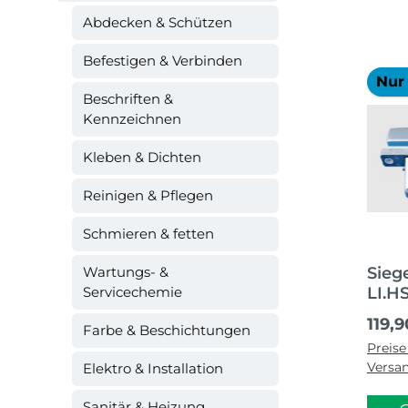
Abdecken & Schützen
Befestigen & Verbinden
Nur 
Beschriften &
Kennzeichnen
Kleben & Dichten
Reinigen & Pflegen
Schmieren & fetten
Wartungs- &
Sieg
Servicechemie
LI.HS
LL40
Regul
119,
Farbe & Beschichtungen
Preise
Versa
Elektro & Installation
Sanitär & Heizung