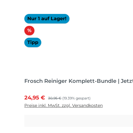
Nur 1 auf Lager!
Rabatt
%
Tipp
Frosch Reiniger Komplett-Bundle | Jetz
Verkaufspreis:
Regulärer Preis:
24,95 €
30,95 €
(19.39% gespart)
Preise inkl. MwSt. zzgl. Versandkosten