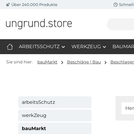
Über 240.000 Produkte
Schnell
m Hauptinhalt springen
Zur Suche springen
Zur Hauptnavigation springen
ARBEITSSCHUTZ
WERKZEUG
BAUMAR
Sie sind hier:
bauMarkt
Beschläge | Bau
Beschlagers
arbeitsSchutz
Her
werkZeug
bauMarkt