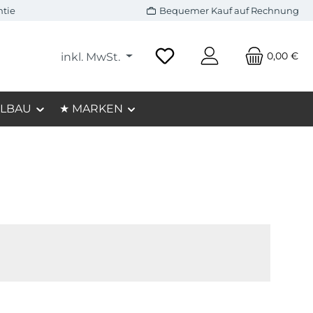
ntie
Bequemer Kauf auf Rechnung
0,00 €
inkl. MwSt.
LBAU
★ MARKEN