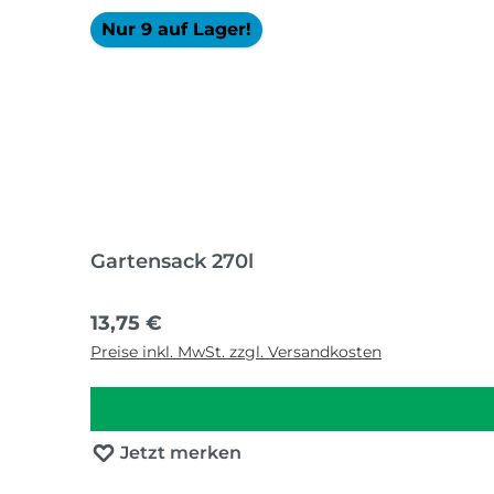
Nur 9 auf Lager!
Gartensack 270l
Regulärer Preis:
13,75 €
Preise inkl. MwSt. zzgl. Versandkosten
Jetzt merken