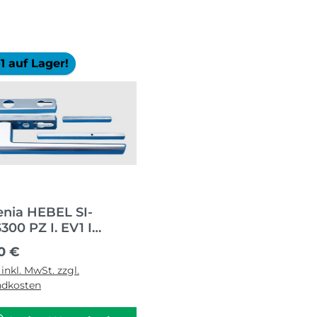
1 auf Lager!
enia HEBEL SI-
300 PZ I. EV1 I
91
ärer Preis:
90 €
 inkl. MwSt. zzgl.
ndkosten