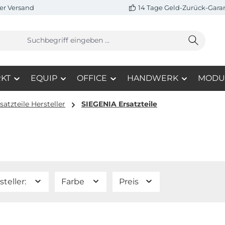
er Versand
14 Tage Geld-Zurück-Gara
KT
EQUIP
OFFICE
HANDWERK
MODU
atzteile Hersteller
SIEGENIA Ersatzteile
steller:
Farbe
Preis