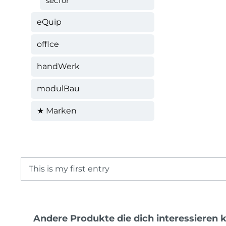
secTor
eQuip
offIce
handWerk
modulBau
★ Marken
This is my first entry
Produktgalerie überspringen
Andere Produkte die dich interessieren 