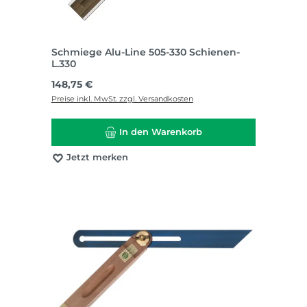
Schmiege Alu-Line 505-330 Schienen-
L.330
Regulärer Preis:
148,75 €
Preise inkl. MwSt. zzgl. Versandkosten
In den Warenkorb
Jetzt merken