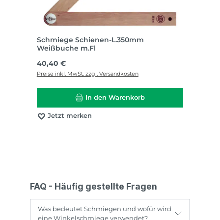
Schmiege Schienen-L.350mm
Weißbuche m.Fl
Regulärer Preis:
40,40 €
Preise inkl. MwSt. zzgl. Versandkosten
In den Warenkorb
Jetzt merken
FAQ - Häufig gestellte Fragen
Was bedeutet Schmiegen und wofür wird
eine Winkelschmiege verwendet?