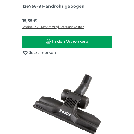
126756-8 Handrohr gebogen
Regulärer Preis:
15,35 €
Preise inkl. MwSt. zzgl. Versandkosten
In den Warenkorb
Jetzt merken