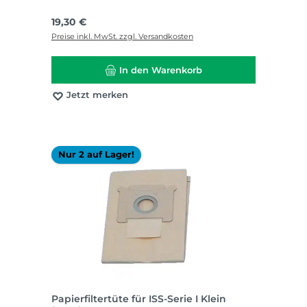
Regulärer Preis:
19,30 €
Preise inkl. MwSt. zzgl. Versandkosten
In den Warenkorb
Jetzt merken
Nur 2 auf Lager!
Papierfiltertüte für ISS-Serie I Klein