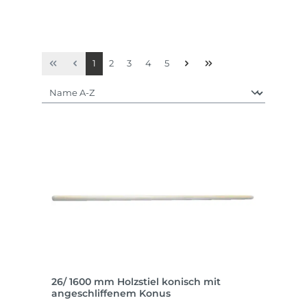
Seite
Seite
Seite
Seite
Seite
1
2
3
4
5
26/ 1600 mm Holzstiel konisch mit
angeschliffenem Konus