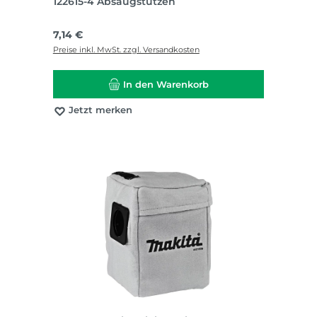
122615-4 Absaugstutzen
Regulärer Preis:
7,14 €
Preise inkl. MwSt. zzgl. Versandkosten
In den Warenkorb
Jetzt merken