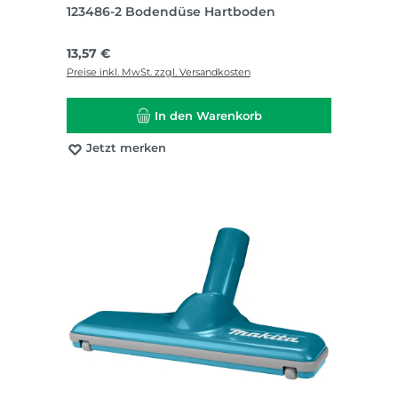
123486-2 Bodendüse Hartboden
Regulärer Preis:
13,57 €
Preise inkl. MwSt. zzgl. Versandkosten
In den Warenkorb
Jetzt merken