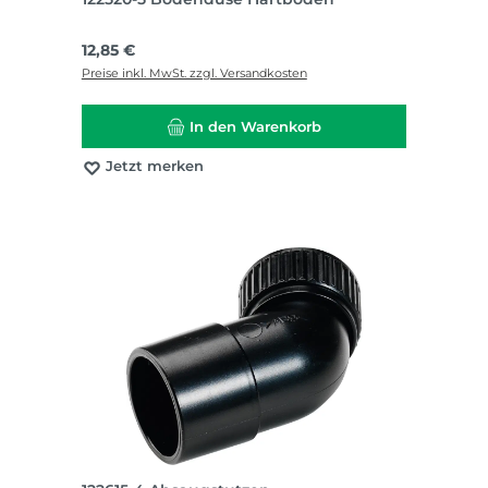
Regulärer Preis:
12,85 €
Preise inkl. MwSt. zzgl. Versandkosten
In den Warenkorb
Jetzt merken