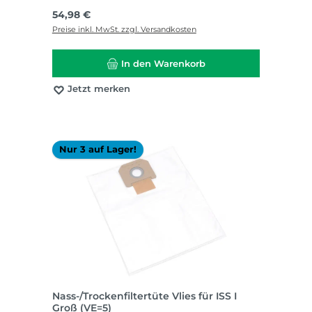
Regulärer Preis:
54,98 €
Preise inkl. MwSt. zzgl. Versandkosten
In den Warenkorb
Jetzt merken
Nur 3 auf Lager!
Nass-/Trockenfiltertüte Vlies für ISS I
Groß (VE=5)