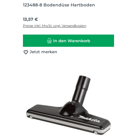
123488-8 Bodendüse Hartboden
Regulärer Preis:
13,57 €
Preise inkl. MwSt. zzgl. Versandkosten
In den Warenkorb
Jetzt merken