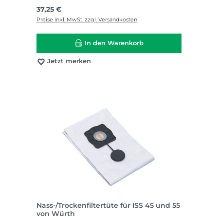
Regulärer Preis:
37,25 €
Preise inkl. MwSt. zzgl. Versandkosten
In den Warenkorb
Jetzt merken
Nass-/Trockenfiltertüte für ISS 45 und 55
von Würth