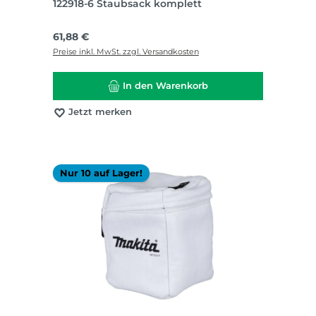
122918-6 Staubsack komplett
Regulärer Preis:
61,88 €
Preise inkl. MwSt. zzgl. Versandkosten
In den Warenkorb
Jetzt merken
Nur 10 auf Lager!