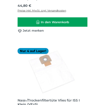
Regulärer Preis:
44,80 €
Preise inkl. MwSt. zzgl. Versandkosten
In den Warenkorb
Jetzt merken
Nur 4 auf Lager!
Nass-/Trockenfiltertüte Vlies für ISS I
Klein (VE=5)