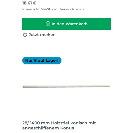
Regulärer Preis:
18,61 €
Preise inkl. MwSt. zzgl. Versandkosten
In den Warenkorb
Jetzt merken
Nur 8 auf Lager!
28/ 1400 mm Holzstiel konisch mit
angeschliffenem Konus