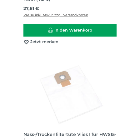
Regulärer Preis:
27,61 €
Preise inkl. MwSt. zzgl. Versandkosten
In den Warenkorb
Jetzt merken
Nass-/Trockenfiltertüte Vlies I für HWS15-
L