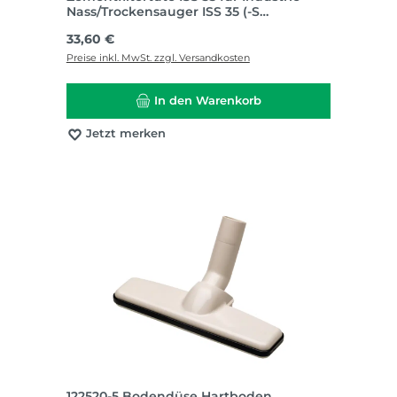
Nass/Trockensauger ISS 35 (-S
automatic) I Groß v
Regulärer Preis:
33,60 €
Preise inkl. MwSt. zzgl. Versandkosten
In den Warenkorb
Jetzt merken
122520-5 Bodendüse Hartboden