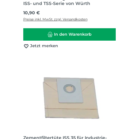
ISS- und TSS-Serie von Würth
Regulärer Preis:
10,90 €
Preise inkl. MwSt. zzgl. Versandkosten
In den Warenkorb
Jetzt merken
Zementfiltertüte ISS 35 für Industrie-