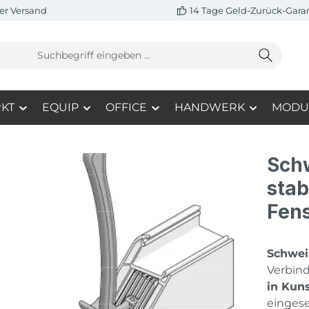
er Versand
14 Tage Geld-Zurück-Gara
KT
EQUIP
OFFICE
HANDWERK
MODU
Schw
stab
Fens
Schwei
Verbin
in Kuns
eingese