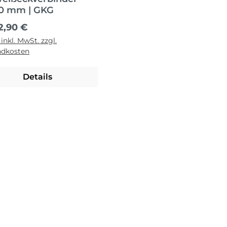
0 mm | GKG
ärer Preis:
2,90 €
 inkl. MwSt. zzgl.
ndkosten
Details