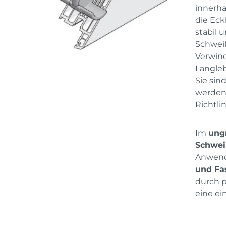
innerha
die Ec
stabil 
Schweiß
Verwind
Langleb
Sie sin
werden 
Richtli
Im
ung
Schwei
Anwen
und Fa
durch p
eine ei