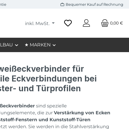
ntie
Bequemer Kauf auf Rechnung
0,00 €
inkl. MwSt.
LBAU
★ MARKEN
eißeckverbinder für
ile Eckverbindungen bei
ter- und Türprofilen
ßeckverbinder
sind spezielle
dungselemente, die zur
Verstärkung von Ecken
tstoff-Fenstern und Kunststoff-Türen
tzt werden. Sie werden in die Stahlverstärkung