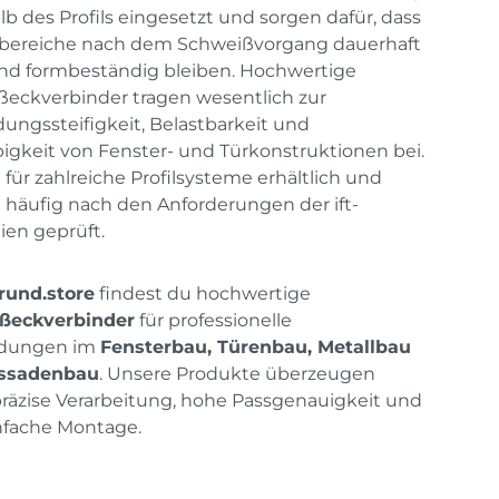
lb des Profils eingesetzt und sorgen dafür, dass
kbereiche nach dem Schweißvorgang dauerhaft
und formbeständig bleiben. Hochwertige
eckverbinder tragen wesentlich zur
ungssteifigkeit, Belastbarkeit und
igkeit von Fenster- und Türkonstruktionen bei.
d für zahlreiche Profilsysteme erhältlich und
häufig nach den Anforderungen der ift-
nien geprüft.
rund.store
findest du hochwertige
ßeckverbinder
für professionelle
dungen im
Fensterbau, Türenbau, Metallbau
ssadenbau
. Unsere Produkte überzeugen
räzise Verarbeitung, hohe Passgenauigkeit und
nfache Montage.