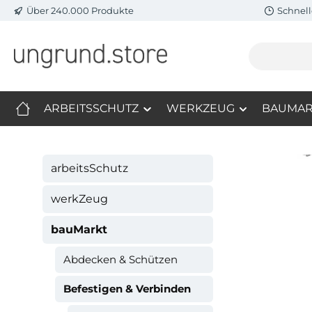
Über 240.000 Produkte
Schnell
m Hauptinhalt springen
Zur Suche springen
Zur Hauptnavigation springen
ARBEITSSCHUTZ
WERKZEUG
BAUMAR
arbeitsSchutz
werkZeug
bauMarkt
Abdecken & Schützen
Befestigen & Verbinden