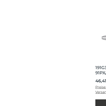
191G
91PX
Regul
46,4
Preise
Versa