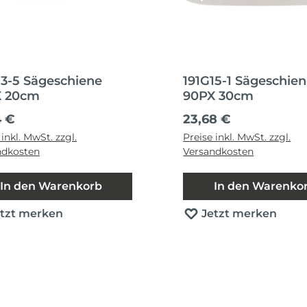
13-5 Sägeschiene
191G15-1 Sägeschie
X 20cm
90PX 30cm
ärer Preis:
Regulärer Preis:
4 €
23,68 €
 inkl. MwSt. zzgl.
Preise inkl. MwSt. zzgl.
ndkosten
Versandkosten
In den Warenkorb
In den Warenko
etzt merken
Jetzt merken