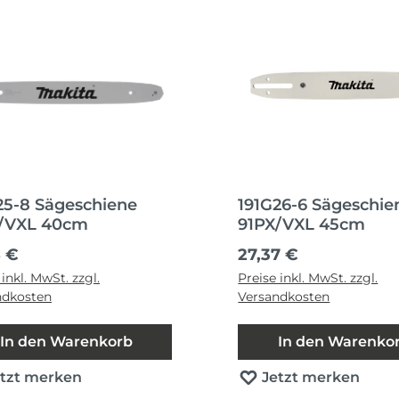
25-8 Sägeschiene
191G26-6 Sägeschie
/VXL 40cm
91PX/VXL 45cm
ärer Preis:
Regulärer Preis:
8 €
27,37 €
 inkl. MwSt. zzgl.
Preise inkl. MwSt. zzgl.
ndkosten
Versandkosten
In den Warenkorb
In den Warenko
etzt merken
Jetzt merken