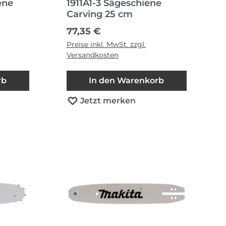
ene
1911A1-3 Sägeschiene
Carving 25 cm
Regulärer Preis:
77,35 €
Preise inkl. MwSt. zzgl.
Versandkosten
rb
In den Warenkorb
Jetzt merken