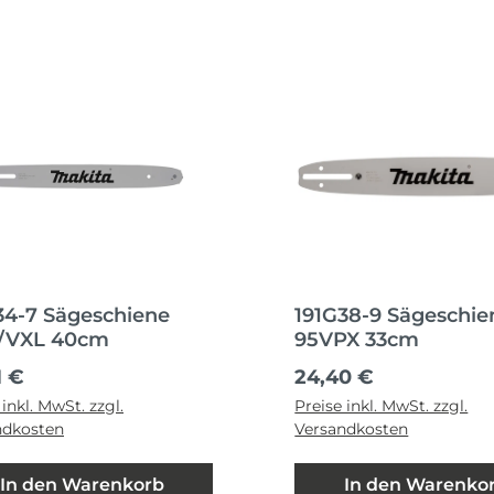
34-7 Sägeschiene
191G38-9 Sägeschie
/VXL 40cm
95VPX 33cm
ärer Preis:
Regulärer Preis:
1 €
24,40 €
 inkl. MwSt. zzgl.
Preise inkl. MwSt. zzgl.
ndkosten
Versandkosten
In den Warenkorb
In den Warenko