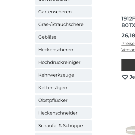
Gartenscheren
1912
Gras-/Strauchschere
80TX
Regul
26,1
Gebläse
Preise
Heckenscheren
Versa
Hochdruckreiniger
Kehrwerkzeuge
J
Kettensägen
Obstpflücker
Heckenschneider
Schaufel & Schüppe