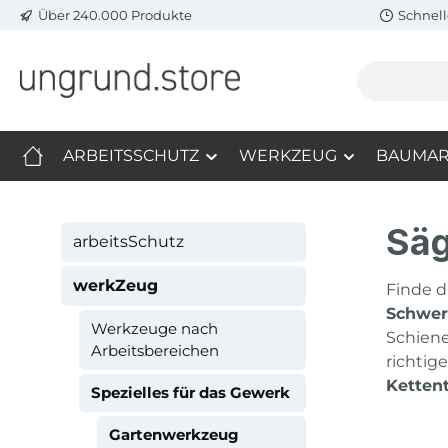
Über 240.000 Produkte
Schnell
m Hauptinhalt springen
Zur Suche springen
Zur Hauptnavigation springen
ARBEITSSCHUTZ
WERKZEUG
BAUMAR
Säg
arbeitsSchutz
werkZeug
Finde 
Schwer
Werkzeuge nach
Schiene
Arbeitsbereichen
richtig
Ketten
Spezielles für das Gewerk
Gartenwerkzeug