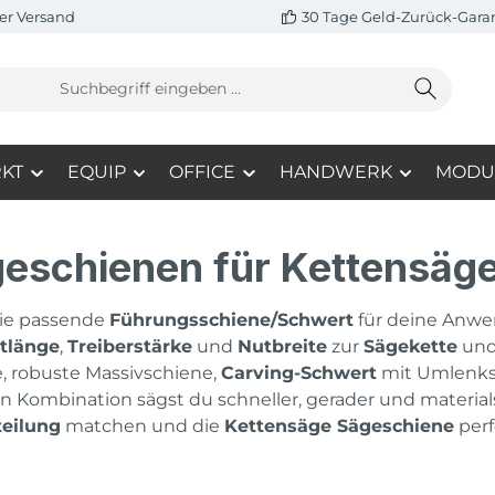
er Versand
30 Tage Geld-Zurück-Gara
KT
EQUIP
OFFICE
HANDWERK
MODU
eschienen für Kettensäg
die passende
Führungsschiene/Schwert
für deine Anw
tlänge
,
Treiberstärke
und
Nutbreite
zur
Sägekette
un
, robuste Massivschiene,
Carving-Schwert
mit Umlenkst
en Kombination sägst du schneller, gerader und materia
teilung
matchen und die
Kettensäge Sägeschiene
perf