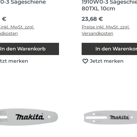
50-3 Sägeschiene
1910W0-3 Sägeschi
80TXL 10cm
ärer Preis:
Regulärer Preis:
1 €
23,68 €
 inkl. MwSt. zzgl.
Preise inkl. MwSt. zzgl.
ndkosten
Versandkosten
In den Warenkorb
In den Warenko
etzt merken
Jetzt merken