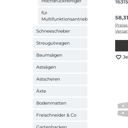
Hochdruckreiniger
1631
für
Regul
58,3
Multifunktionsantrieb
Preise
Schneeschieber
Versa
Streugutwagen
Baumsägen
J
Astsägen
Astscheren
Äxte
Bodenmatten
Freischneider & Co
Gartenhacken