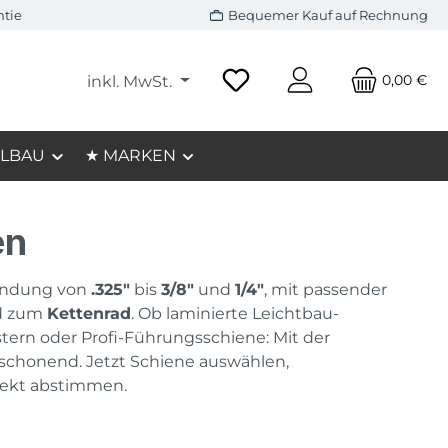
ntie
Bequemer Kauf auf Rechnung
0,00 €
inkl. MwSt.
LBAU
★ MARKEN
en
endung von
.325"
bis
3/8"
und
1/4"
, mit passender
d zum
Kettenrad
. Ob laminierte Leichtbau-
ern oder Profi-Führungsschiene: Mit der
lschonend. Jetzt Schiene auswählen,
ekt abstimmen.