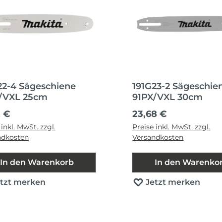
22-4 Sägeschiene
191G23-2 Sägeschie
/VXL 25cm
91PX/VXL 30cm
ärer Preis:
Regulärer Preis:
2 €
23,68 €
 inkl. MwSt. zzgl.
Preise inkl. MwSt. zzgl.
ndkosten
Versandkosten
In den Warenkorb
In den Warenko
etzt merken
Jetzt merken