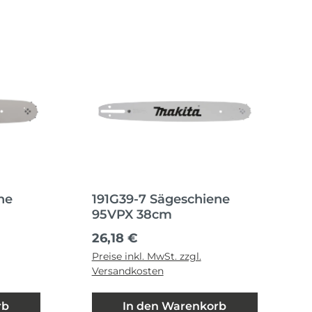
ne
191G39-7 Sägeschiene
95VPX 38cm
Regulärer Preis:
26,18 €
Preise inkl. MwSt. zzgl.
Versandkosten
rb
In den Warenkorb