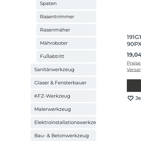
Spaten
Rasentrimmer
Rasenmäher
191G
Mähroboter
90P
Regul
19,0
Fußabtritt
Preise
Sanitärwerkzeug
Versa
Glaser & Fensterbauer
KFZ-Werkzeug
J
Malerwerkzeug
Elektroinstallationswerkzeug
Bau- & Betonwerkzeug