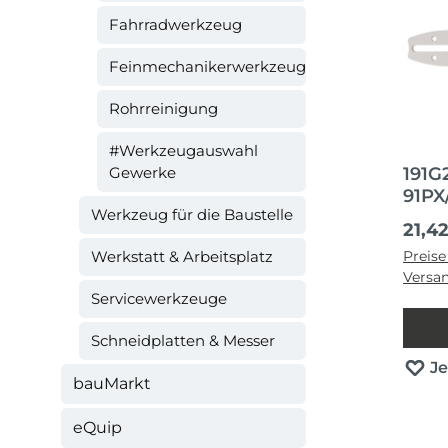
Fahrradwerkzeug
Feinmechanikerwerkzeug
Rohrreinigung
#Werkzeugauswahl
Gewerke
191G
91PX
Werkzeug für die Baustelle
Regul
21,4
Werkstatt & Arbeitsplatz
Preise
Versa
Servicewerkzeuge
Schneidplatten & Messer
J
bauMarkt
eQuip