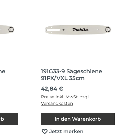
ne
191G33-9 Sägeschiene
91PX/VXL 35cm
Regulärer Preis:
42,84 €
Preise inkl. MwSt. zzgl.
Versandkosten
rb
In den Warenkorb
Jetzt merken