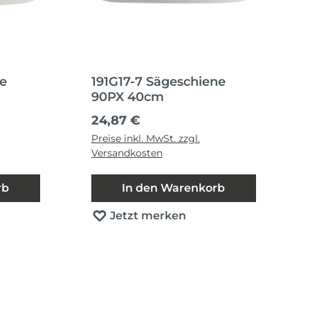
ne
191G17-7 Sägeschiene
90PX 40cm
Regulärer Preis:
24,87 €
Preise inkl. MwSt. zzgl.
Versandkosten
rb
In den Warenkorb
Jetzt merken