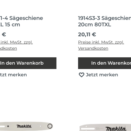
F1-4 Sägeschiene
1914S3-3 Sägeschie
L 15 cm
20cm 80TXL
ärer Preis:
Regulärer Preis:
8 €
20,11 €
 inkl. MwSt. zzgl.
Preise inkl. MwSt. zzgl.
ndkosten
Versandkosten
In den Warenkorb
In den Warenko
etzt merken
Jetzt merken