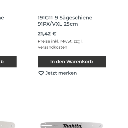
ne
191G11-9 Sägeschiene
91PX/VXL 25cm
Regulärer Preis:
21,42 €
Preise inkl. MwSt. zzgl.
Versandkosten
rb
In den Warenkorb
Jetzt merken