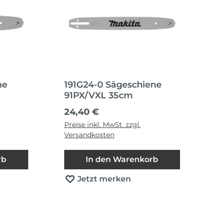
ne
191G24-0 Sägeschiene
91PX/VXL 35cm
Regulärer Preis:
24,40 €
Preise inkl. MwSt. zzgl.
Versandkosten
rb
In den Warenkorb
Jetzt merken