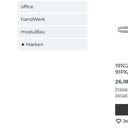
offIce
handWerk
modulBau
★ Marken
191G
91PX
Regul
26,1
Preise
Versa
J