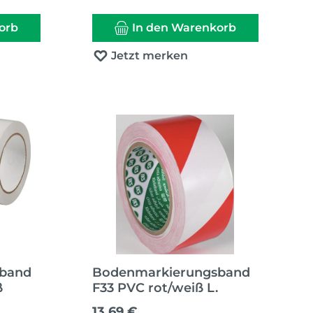
orb
In den Warenkorb
Jetzt merken
sband
Bodenmarkierungsband
ß
F33 PVC rot/weiß L.
Regulärer Preis:
13,69 €