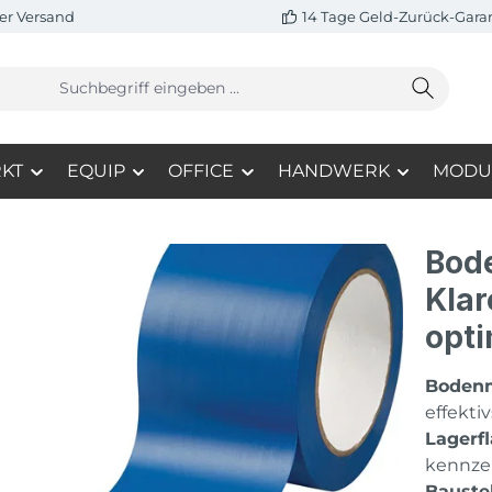
er Versand
14 Tage Geld-Zurück-Gara
KT
EQUIP
OFFICE
HANDWERK
MODU
Bod
Klar
opti
Bodenm
effekti
Lagerf
kennze
Baustel