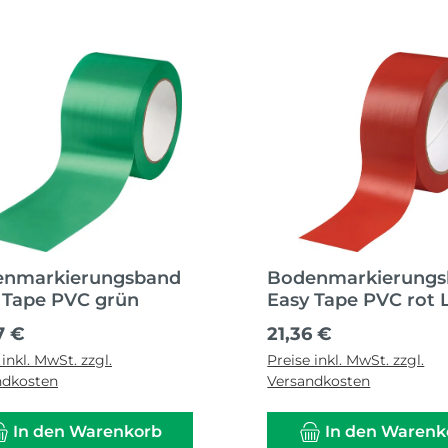
enmarkierungsband
Bodenmarkierung
 Tape PVC grün
Easy Tape PVC rot 
ärer Preis:
Regulärer Preis:
7 €
21,36 €
 inkl. MwSt. zzgl.
Preise inkl. MwSt. zzgl.
ndkosten
Versandkosten
In den Warenkorb
In den Warenk