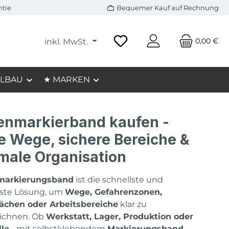
ntie
Bequemer Kauf auf Rechnung
0,00 €
inkl. MwSt.
LBAU
★ MARKEN
enmarkierband kaufen -
e Wege, sichere Bereiche &
male Organisation
arkierungsband
ist die schnellste und
vste Lösung, um
Wege, Gefahrenzonen,
lächen oder Arbeitsbereiche
klar zu
ichnen. Ob
Werkstatt, Lager, Produktion oder
le
- mit selbstklebendem
Markierungsband