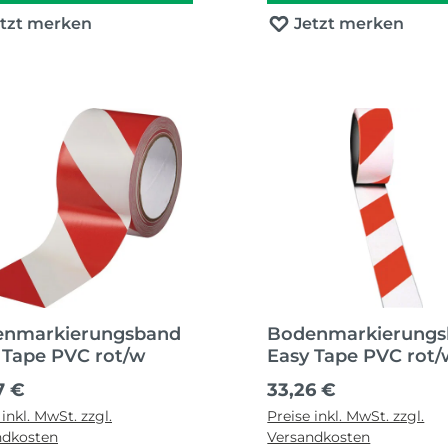
etzt merken
Jetzt merken
enmarkierungsband
Bodenmarkierung
 Tape PVC rot/w
Easy Tape PVC rot
ärer Preis:
Regulärer Preis:
7 €
33,26 €
 inkl. MwSt. zzgl.
Preise inkl. MwSt. zzgl.
ndkosten
Versandkosten