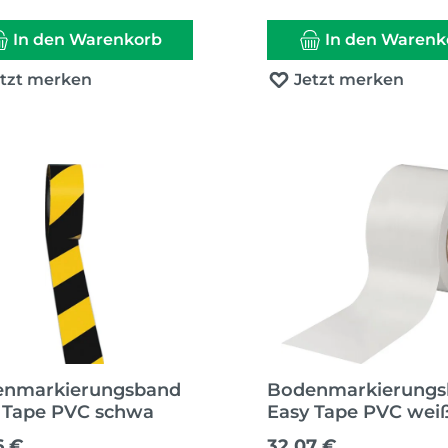
In den Warenkorb
In den Warenk
etzt merken
Jetzt merken
enmarkierungsband
Bodenmarkierung
 Tape PVC schwa
Easy Tape PVC wei
ärer Preis:
Regulärer Preis:
6 €
32,07 €