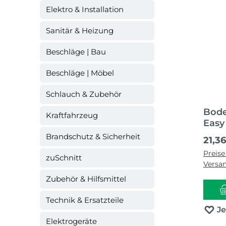
Elektro & Installation
Sanitär & Heizung
Beschläge | Bau
Beschläge | Möbel
Schlauch & Zubehör
Bod
Kraftfahrzeug
Easy
Brandschutz & Sicherheit
Regul
21,3
Preise
zuSchnitt
Versa
Zubehör & Hilfsmittel
Technik & Ersatzteile
J
Elektrogeräte