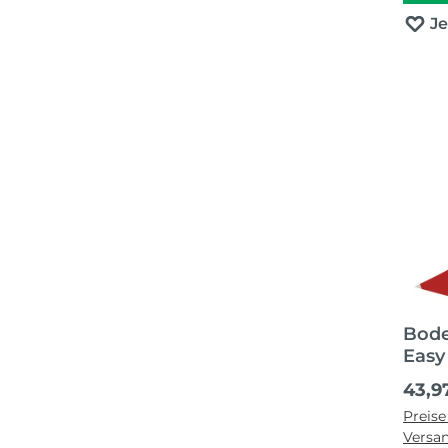
J
Bod
Easy
Regul
43,9
Preise
Versa