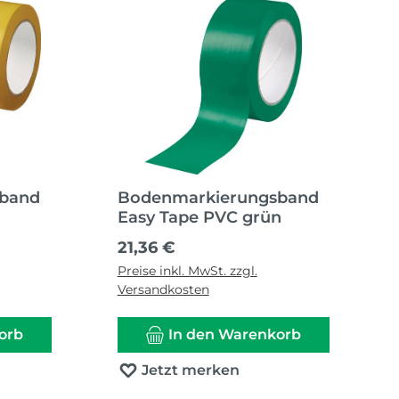
sband
Bodenmarkierungsband
Easy Tape PVC grün
Regulärer Preis:
21,36 €
Preise inkl. MwSt. zzgl.
Versandkosten
orb
In den Warenkorb
Jetzt merken