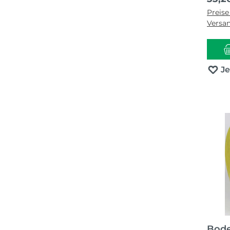
Preise
Versa
J
Bod