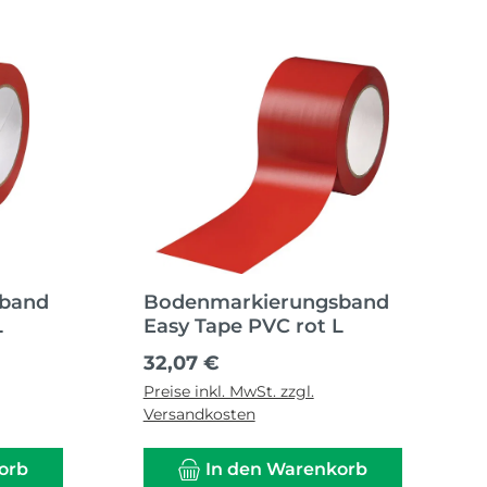
sband
Bodenmarkierungsband
L
Easy Tape PVC rot L
Regulärer Preis:
32,07 €
Preise inkl. MwSt. zzgl.
Versandkosten
orb
In den Warenkorb