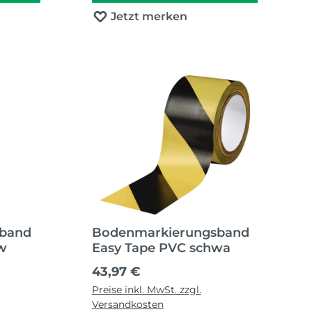
Jetzt merken
sband
Bodenmarkierungsband
/w
Easy Tape PVC schwa
Regulärer Preis:
43,97 €
Preise inkl. MwSt. zzgl.
Versandkosten