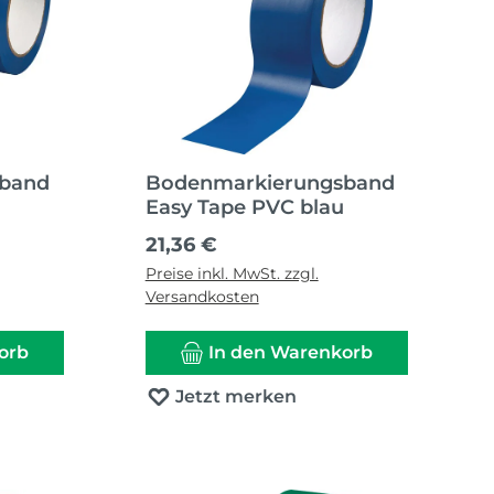
sband
Bodenmarkierungsband
Easy Tape PVC blau
Regulärer Preis:
21,36 €
Preise inkl. MwSt. zzgl.
Versandkosten
orb
In den Warenkorb
Jetzt merken