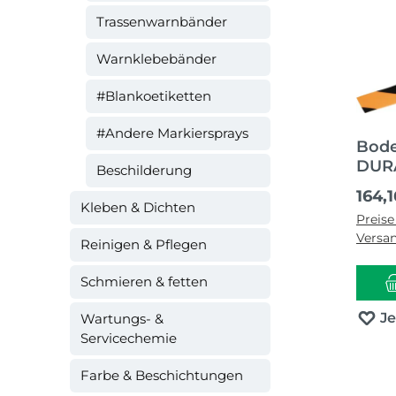
Trassenwarnbänder
Warnklebebänder
#Blankoetiketten
#Andere Markiersprays
Bod
DURA
Beschilderung
Regul
164,
Kleben & Dichten
Preise
Versa
Reinigen & Pflegen
Schmieren & fetten
J
Wartungs- &
Servicechemie
Farbe & Beschichtungen