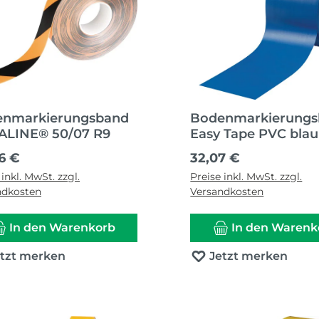
enmarkierungsband
Bodenmarkierung
LINE® 50/07 R9
Easy Tape PVC blau
ärer Preis:
Regulärer Preis:
16 €
32,07 €
 inkl. MwSt. zzgl.
Preise inkl. MwSt. zzgl.
ndkosten
Versandkosten
In den Warenkorb
In den Warenk
etzt merken
Jetzt merken