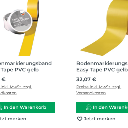
enmarkierungsband
Bodenmarkierung
 Tape PVC gelb
Easy Tape PVC gelb
ärer Preis:
Regulärer Preis:
6 €
32,07 €
 inkl. MwSt. zzgl.
Preise inkl. MwSt. zzgl.
ndkosten
Versandkosten
In den Warenkorb
In den Warenk
etzt merken
Jetzt merken