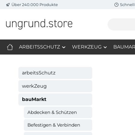
Über 240.000 Produkte
Schnell
m Hauptinhalt springen
Zur Suche springen
Zur Hauptnavigation springen
ARBEITSSCHUTZ
WERKZEUG
BAUMAR
arbeitsSchutz
werkZeug
bauMarkt
Abdecken & Schützen
Befestigen & Verbinden