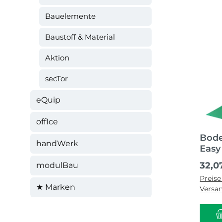
Bauelemente
Baustoff & Material
Aktion
secTor
eQuip
offIce
Bod
handWerk
Easy
Regul
32,0
modulBau
Preise
★ Marken
Versa