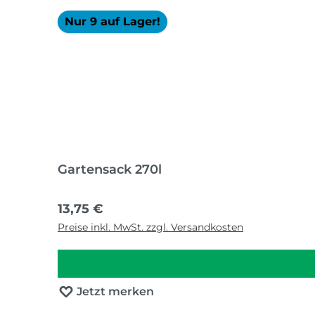
Nur 9 auf Lager!
Gartensack 270l
Regulärer Preis:
13,75 €
Preise inkl. MwSt. zzgl. Versandkosten
Jetzt merken