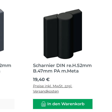
.52mm
Scharnier DIN re.H.52mm
a
B.47mm PA m.Meta
Regulärer Preis:
19,40 €
Preise inkl. MwSt. zzgl.
Versandkosten
In den Warenkorb