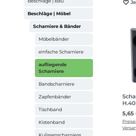
Beschläge | Bau
J
Beschläge | Möbel
Scharniere & Bänder
Möbelbänder
einfache Scharniere
aufliegende
Scharniere
Bandscharniere
Scha
Zapfenbänder
H.4
Tischband
Zin
Regul
5,65
Preise
Kistenband
Versa
Kulissenscharniere