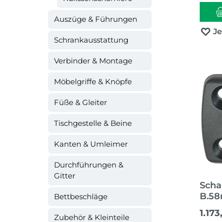
Auszüge & Führungen
J
Schrankausstattung
Verbinder & Montage
Möbelgriffe & Knöpfe
Füße & Gleiter
Tischgestelle & Beine
Kanten & Umleimer
Durchführungen &
Gitter
Scha
B.5
Bettbeschläge
sch
Regul
1.173
Zubehör & Kleinteile