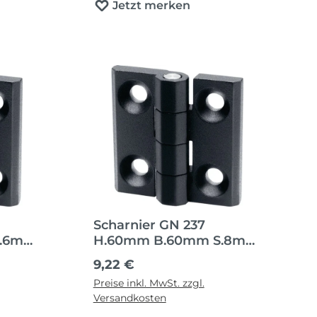
Jetzt merken
Scharnier GN 237
S.6mm
H.60mm B.60mm S.8mm
Zin
Regulärer Preis:
9,22 €
Preise inkl. MwSt. zzgl.
Versandkosten