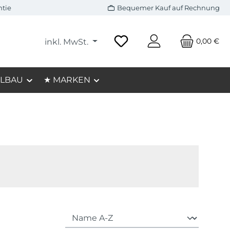
ntie
Bequemer Kauf auf Rechnung
0,00 €
inkl. MwSt.
LBAU
★ MARKEN