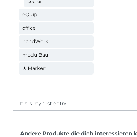
secTor
eQuip
offIce
handWerk
modulBau
★ Marken
This is my first entry
Produktgalerie überspringen
Andere Produkte die dich interessieren 