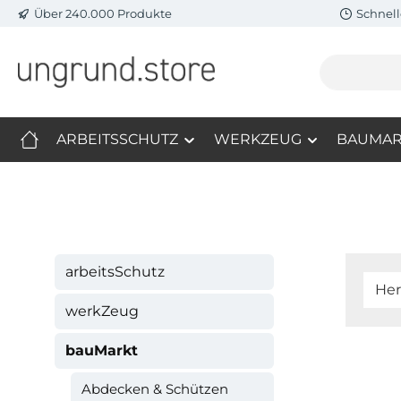
Über 240.000 Produkte
Schnell
m Hauptinhalt springen
Zur Suche springen
Zur Hauptnavigation springen
ARBEITSSCHUTZ
WERKZEUG
BAUMAR
arbeitsSchutz
Her
werkZeug
bauMarkt
Abdecken & Schützen