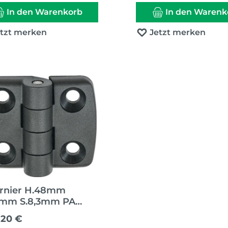
In den Warenkorb
In den Warenk
etzt merken
Jetzt merken
rnier H.48mm
8mm S.8,3mm PA
wa
ärer Preis:
,20 €