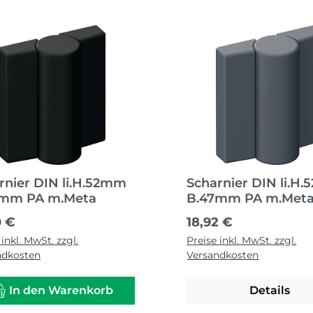
rnier DIN li.H.52mm
Scharnier DIN li.H
7mm PA m.Meta
B.47mm PA m.Met
ärer Preis:
Regulärer Preis:
0 €
18,92 €
 inkl. MwSt. zzgl.
Preise inkl. MwSt. zzgl.
ndkosten
Versandkosten
In den Warenkorb
Details