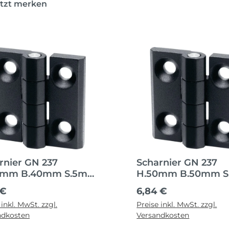
etzt merken
rnier GN 237
Scharnier GN 237
0mm B.40mm S.5mm
H.50mm B.50mm 
Zin
ärer Preis:
Regulärer Preis:
 €
6,84 €
 inkl. MwSt. zzgl.
Preise inkl. MwSt. zzgl.
ndkosten
Versandkosten