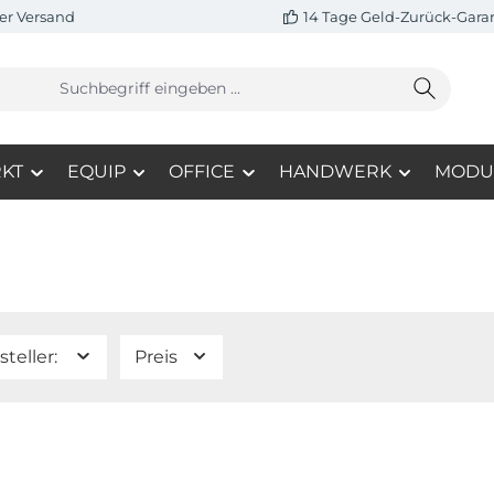
er Versand
14 Tage Geld-Zurück-Gara
KT
EQUIP
OFFICE
HANDWERK
MODU
steller:
Preis