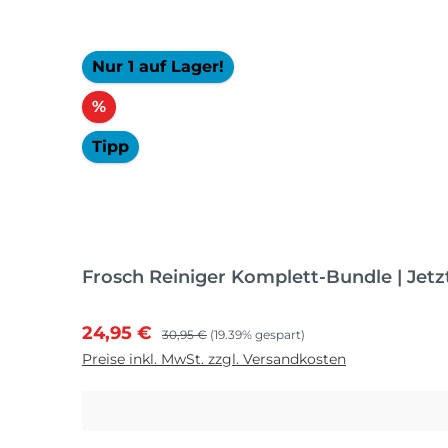
Nur 1 auf Lager!
Rabatt
%
Tipp
Frosch Reiniger Komplett-Bundle | Jetz
Verkaufspreis:
Regulärer Preis:
24,95 €
30,95 €
(19.39% gespart)
Preise inkl. MwSt. zzgl. Versandkosten