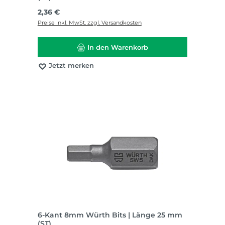
Regulärer Preis:
2,36 €
Preise inkl. MwSt. zzgl. Versandkosten
In den Warenkorb
Jetzt merken
6-Kant 8mm Würth Bits | Länge 25 mm
(ST)