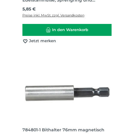
Dauermagnet
Regulärer Preis:
5,85 €
Preise inkl. MwSt. zzgl. Versandkosten
In den Warenkorb
Jetzt merken
784801-1 Bithalter 76mm magnetisch