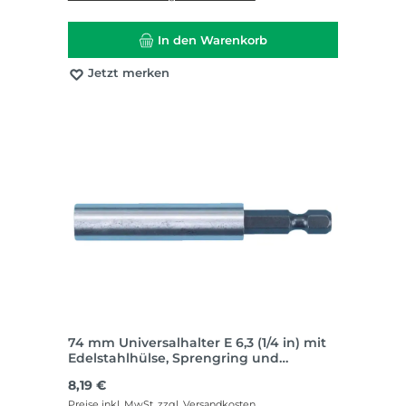
In den Warenkorb
Jetzt merken
74 mm Universalhalter E 6,3 (1/4 in) mit
Edelstahlhülse, Sprengring und
Dauermagnet
Regulärer Preis:
8,19 €
Preise inkl. MwSt. zzgl. Versandkosten