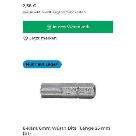
Regulärer Preis:
2,36 €
Preise inkl. MwSt. zzgl. Versandkosten
In den Warenkorb
Jetzt merken
Nur 1 auf Lager!
6-Kant 6mm Würth Bits | Länge 25 mm
(ST)