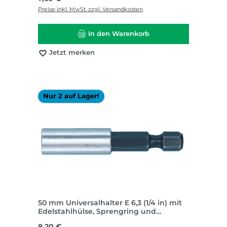
Preise inkl. MwSt. zzgl. Versandkosten
In den Warenkorb
Jetzt merken
Nur 2 auf Lager!
50 mm Universalhalter E 6,3 (1/4 in) mit
Edelstahlhülse, Sprengring und
Dauermagnet
Regulärer Preis:
8,20 €