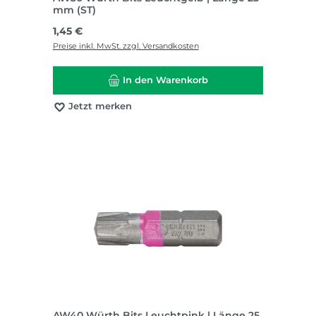
mm (ST)
Regulärer Preis:
1,45 €
Preise inkl. MwSt. zzgl. Versandkosten
In den Warenkorb
Jetzt merken
AW40 Würth Bits Leuchtpink | Länge 25