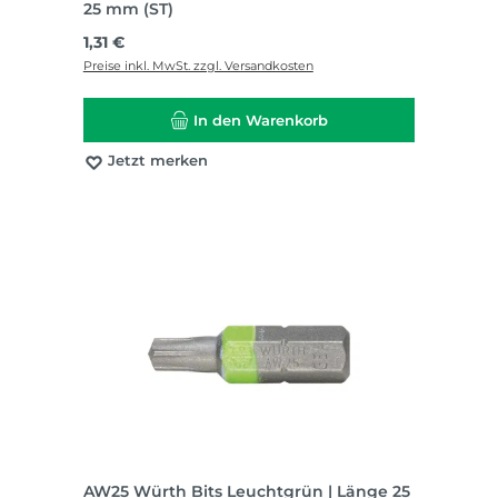
25 mm (ST)
Regulärer Preis:
1,31 €
Preise inkl. MwSt. zzgl. Versandkosten
In den Warenkorb
Jetzt merken
AW25 Würth Bits Leuchtgrün | Länge 25