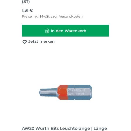
(ST)
Regulärer Preis:
1,31 €
Preise inkl. MwSt. zzgl. Versandkosten
In den Warenkorb
Jetzt merken
AW20 Würth Bits Leuchtorange | Länge