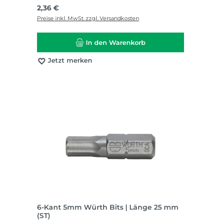
Regulärer Preis:
2,36 €
Preise inkl. MwSt. zzgl. Versandkosten
In den Warenkorb
Jetzt merken
6-Kant 5mm Würth Bits | Länge 25 mm
(ST)