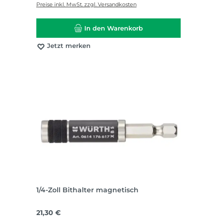
Preise inkl. MwSt. zzgl. Versandkosten
In den Warenkorb
Jetzt merken
1/4-Zoll Bithalter magnetisch
Regulärer Preis:
21,30 €