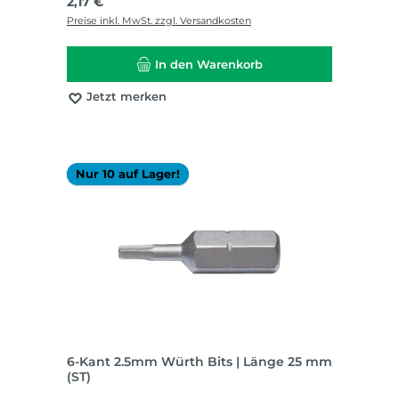
Regulärer Preis:
2,17 €
Preise inkl. MwSt. zzgl. Versandkosten
In den Warenkorb
Jetzt merken
Nur 10 auf Lager!
6-Kant 2.5mm Würth Bits | Länge 25 mm
(ST)