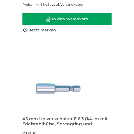
Preise inkl. MwSt. zzgl. Versandkosten
In den Warenkorb
Jetzt merken
45 mm Universalhalter E 6,3 (1/4 in) mit
Edelstahlhülse, Sprengring und
Dauermagnet
Regulärer Preis:
7,69 €