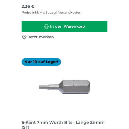
Regulärer Preis:
2,36 €
Preise inkl. MwSt. zzgl. Versandkosten
In den Warenkorb
Jetzt merken
Nur 10 auf Lager!
6-Kant 7mm Würth Bits | Länge 25 mm
(ST)