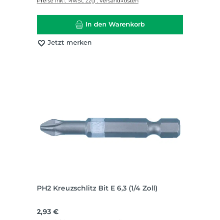
Preise inkl. MwSt. zzgl. Versandkosten
In den Warenkorb
Jetzt merken
PH2 Kreuzschlitz Bit E 6,3 (1/4 Zoll)
Regulärer Preis:
2,93 €