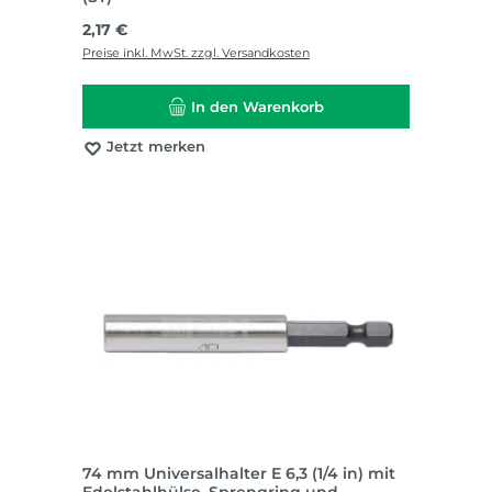
Regulärer Preis:
2,17 €
Preise inkl. MwSt. zzgl. Versandkosten
In den Warenkorb
Jetzt merken
74 mm Universalhalter E 6,3 (1/4 in) mit
Edelstahlhülse, Sprengring und