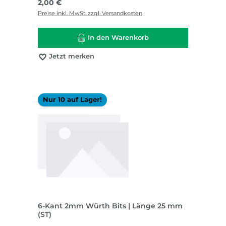
Regulärer Preis:
2,00 €
Preise inkl. MwSt. zzgl. Versandkosten
In den Warenkorb
Jetzt merken
Nur 10 auf Lager!
6-Kant 2mm Würth Bits | Länge 25 mm
(ST)