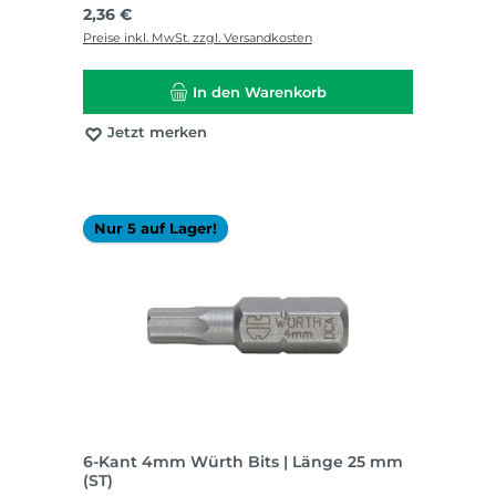
Regulärer Preis:
2,36 €
Preise inkl. MwSt. zzgl. Versandkosten
In den Warenkorb
Jetzt merken
Nur 5 auf Lager!
6-Kant 4mm Würth Bits | Länge 25 mm
(ST)