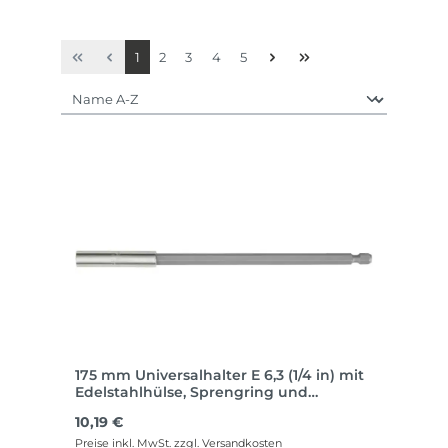
Seite
Seite
Seite
Seite
Seite
1
2
3
4
5
175 mm Universalhalter E 6,3 (1/4 in) mit
Edelstahlhülse, Sprengring und
Dauermagnet.
Regulärer Preis:
10,19 €
Preise inkl. MwSt. zzgl. Versandkosten