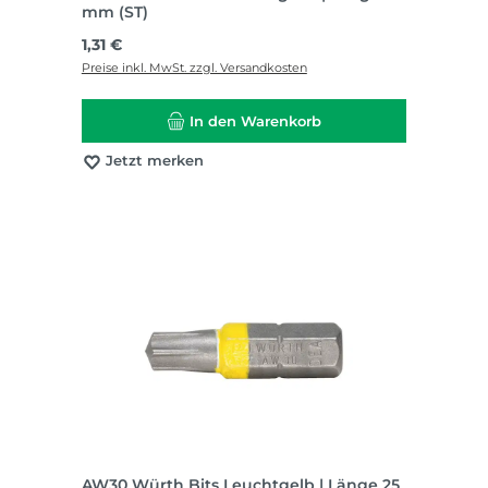
mm (ST)
Regulärer Preis:
1,31 €
Preise inkl. MwSt. zzgl. Versandkosten
In den Warenkorb
Jetzt merken
AW30 Würth Bits Leuchtgelb | Länge 25