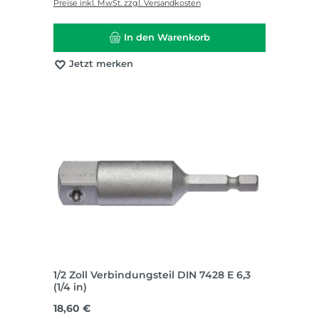
Preise inkl. MwSt. zzgl. Versandkosten
In den Warenkorb
Jetzt merken
1/2 Zoll Verbindungsteil DIN 7428 E 6,3
(1/4 in)
Regulärer Preis:
18,60 €