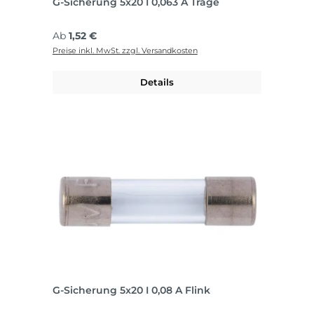
G-Sicherung 5x20 I 0,063 A Träge
Regulärer Preis:
Ab
1,52 €
Preise inkl. MwSt. zzgl. Versandkosten
Details
G-Sicherung 5x20 I 0,08 A Flink