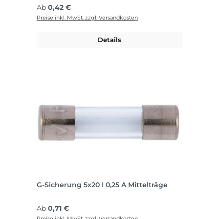
Regulärer Preis:
Ab
0,42 €
Preise inkl. MwSt. zzgl. Versandkosten
Details
G-Sicherung 5x20 I 0,25 A Mittelträge
Regulärer Preis:
Ab
0,71 €
Preise inkl. MwSt. zzgl. Versandkosten