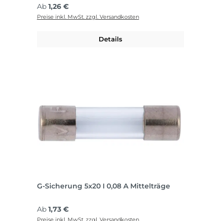
Regulärer Preis:
Ab
1,26 €
Preise inkl. MwSt. zzgl. Versandkosten
Details
G-Sicherung 5x20 I 0,08 A Mittelträge
Regulärer Preis:
Ab
1,73 €
Preise inkl. MwSt. zzgl. Versandkosten