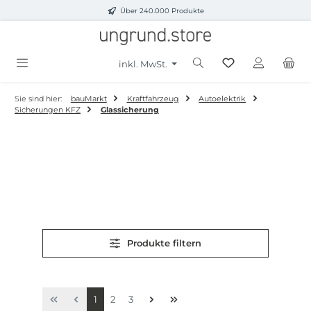
Über 240.000 Produkte
Zum Hauptinhalt springen
inkl. MwSt.
Sie sind hier:
bauMarkt
Kraftfahrzeug
Autoelektrik
Sicherungen KFZ
Glassicherung
Produkte filtern
Seite
Seite
Seite
1
2
3