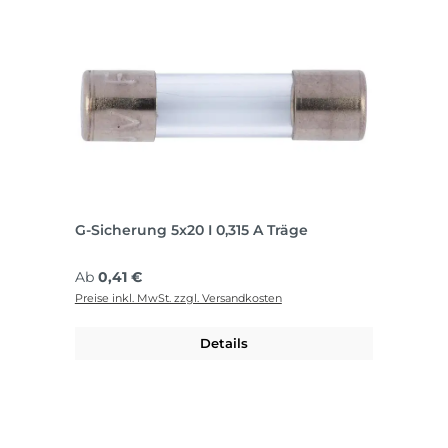
G-Sicherung 5x20 I 0,315 A Träge
Regulärer Preis:
Ab
0,41 €
Preise inkl. MwSt. zzgl. Versandkosten
Details