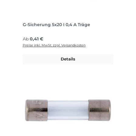
G-Sicherung 5x20 I 0,4 A Träge
Regulärer Preis:
Ab
0,41 €
Preise inkl. MwSt. zzgl. Versandkosten
Details