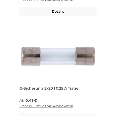
Details
G-Sicherung 5x20 I 0,25 A Träge
Regulärer Preis:
Ab
0,41 €
Preise inkl. MwSt. zzgl. Versandkosten