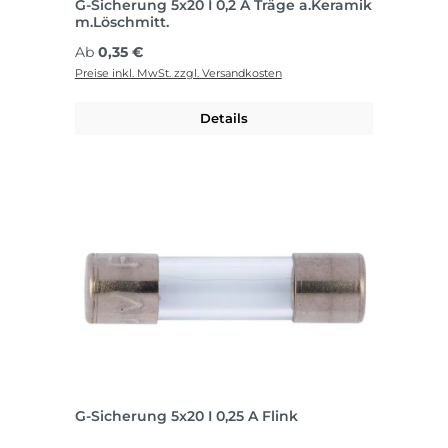
G-Sicherung 5x20 I 0,2 A Träge a.Keramik
m.Löschmitt.
Regulärer Preis:
Ab
0,35 €
Preise inkl. MwSt. zzgl. Versandkosten
Details
G-Sicherung 5x20 I 0,25 A Flink