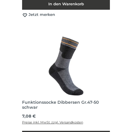
In den Warenkorb
Jetzt merken
Funktionssocke Dibbersen Gr.47-50
schwar
Regulärer Preis:
7,08 €
Preise inkl. MwSt. zzgl. Versandkosten