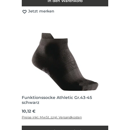
In den Warenkorb
Jetzt merken
Funktionssocke Athletic Gr.43-45
schwarz
Regulärer Preis:
10,12 €
Preise inkl. MwSt. zzgl. Versandkosten