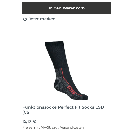
In den Warenkorb
Jetzt merken
Funktionssocke Perfect Fit Socks ESD
(Ca
Regulärer Preis:
15,17 €
Preise inkl. MwSt. zzgl. Versandkosten