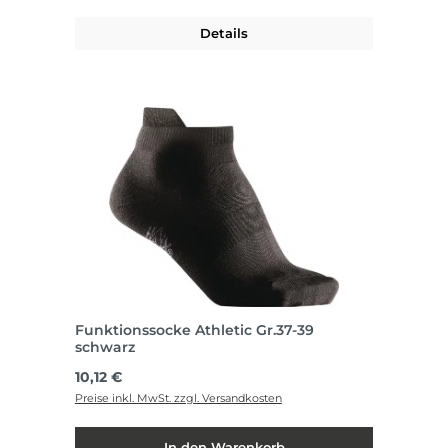
Details
Funktionssocke Athletic Gr.37-39
schwarz
Regulärer Preis:
10,12 €
Preise inkl. MwSt. zzgl. Versandkosten
In den Warenkorb