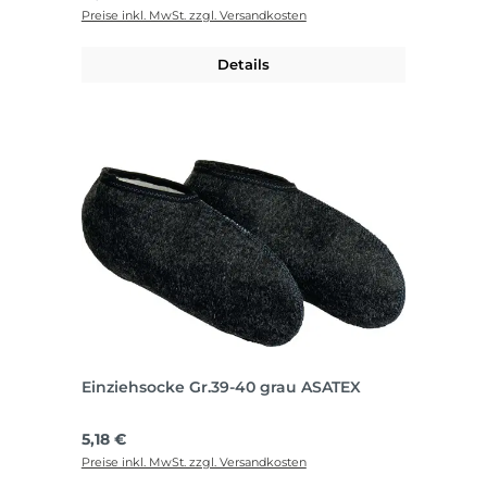
Preise inkl. MwSt. zzgl. Versandkosten
Details
Einziehsocke Gr.39-40 grau ASATEX
Regulärer Preis:
5,18 €
Preise inkl. MwSt. zzgl. Versandkosten