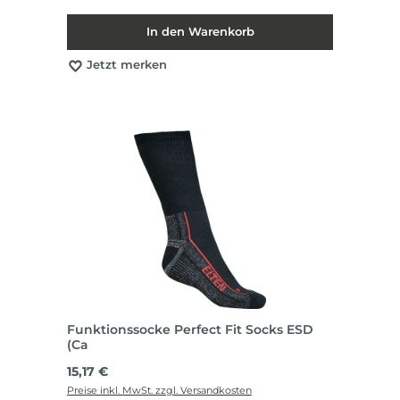
In den Warenkorb
Jetzt merken
Funktionssocke Perfect Fit Socks ESD
(Ca
Regulärer Preis:
15,17 €
Preise inkl. MwSt. zzgl. Versandkosten