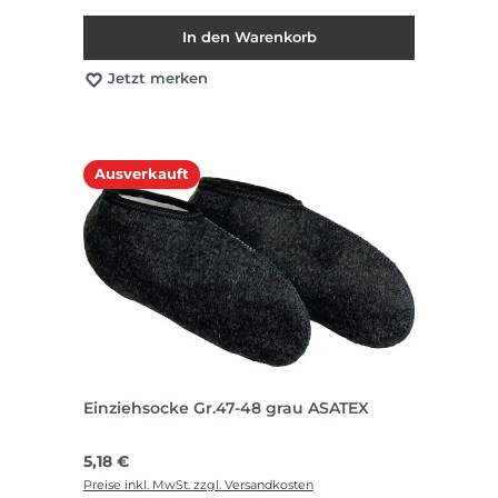
In den Warenkorb
Jetzt merken
Ausverkauft
Einziehsocke Gr.47-48 grau ASATEX
Regulärer Preis:
5,18 €
Preise inkl. MwSt. zzgl. Versandkosten