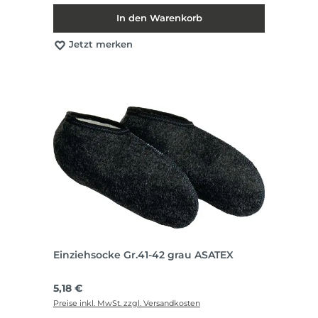
In den Warenkorb
Jetzt merken
Einziehsocke Gr.41-42 grau ASATEX
Regulärer Preis:
5,18 €
Preise inkl. MwSt. zzgl. Versandkosten