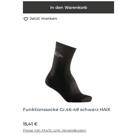
In den Warenkorb
Jetzt merken
Funktionssocke Gr.46-48 schwarz HAIX
Regulärer Preis:
15,41 €
Preise inkl. MwSt. zzgl. Versandkosten