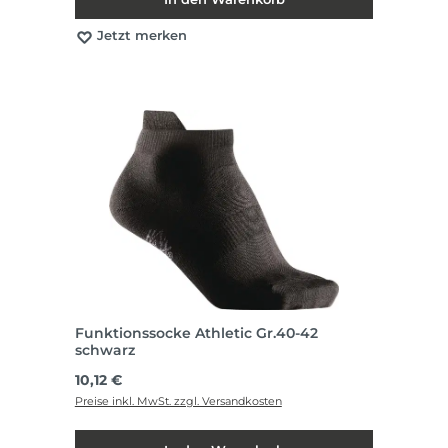
Jetzt merken
Funktionssocke Athletic Gr.40-42
schwarz
Regulärer Preis:
10,12 €
Preise inkl. MwSt. zzgl. Versandkosten