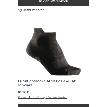
In den Warenkorb
Jetzt merken
Funktionssocke Athletic Gr.46-48
schwarz
Regulärer Preis:
10,12 €
Preise inkl. MwSt. zzgl. Versandkosten