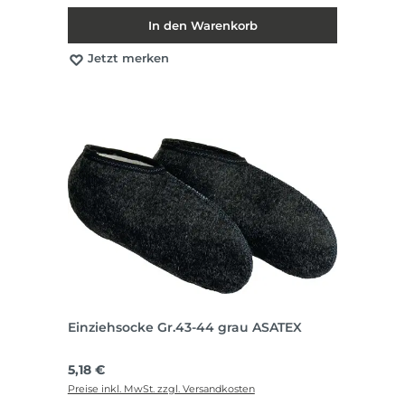
In den Warenkorb
Jetzt merken
Einziehsocke Gr.43-44 grau ASATEX
Regulärer Preis:
5,18 €
Preise inkl. MwSt. zzgl. Versandkosten