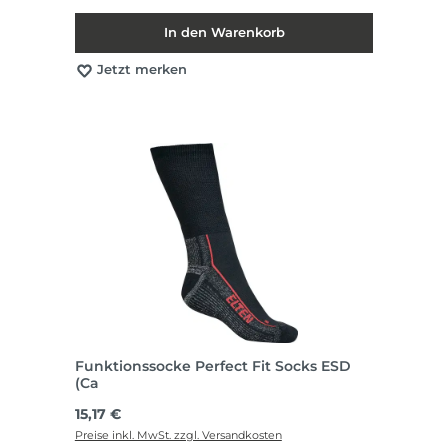
In den Warenkorb
Jetzt merken
Funktionssocke Perfect Fit Socks ESD
(Ca
Regulärer Preis:
15,17 €
Preise inkl. MwSt. zzgl. Versandkosten