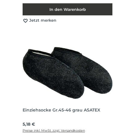
In den Warenkorb
Jetzt merken
Einziehsocke Gr.45-46 grau ASATEX
Regulärer Preis:
5,18 €
Preise inkl. MwSt. zzgl. Versandkosten