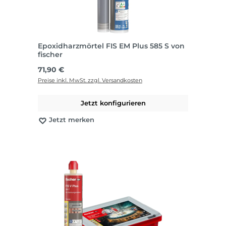
Epoxidharzmörtel FIS EM Plus 585 S von
fischer
Regulärer Preis:
71,90 €
Preise inkl. MwSt. zzgl. Versandkosten
Jetzt konfigurieren
Jetzt merken