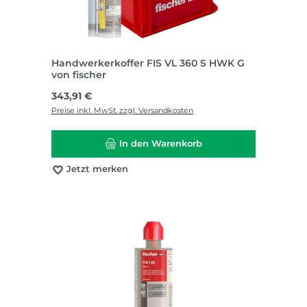
Handwerkerkoffer FIS VL 360 S HWK G
von fischer
Regulärer Preis:
343,91 €
Preise inkl. MwSt. zzgl. Versandkosten
In den Warenkorb
Jetzt merken