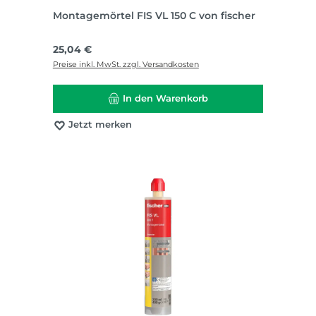
Montagemörtel FIS VL 150 C von fischer
Regulärer Preis:
25,04 €
Preise inkl. MwSt. zzgl. Versandkosten
In den Warenkorb
Jetzt merken