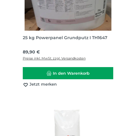
25 kg Powerpanel Grundputz I TH1647
Regulärer Preis:
89,90 €
Preise inkl. MwSt. zzgl. Versandkosten
In den Warenkorb
Jetzt merken