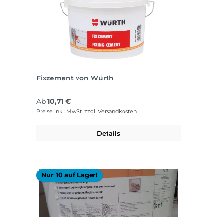
Fixzement von Würth
Regulärer Preis:
Ab
10,71 €
Preise inkl. MwSt. zzgl. Versandkosten
Details
Nur 10 auf Lager!