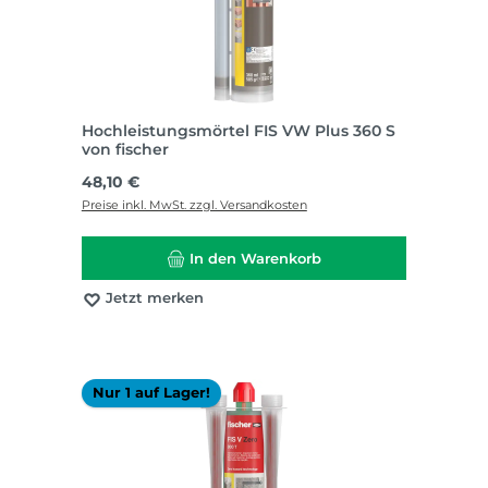
Hochleistungsmörtel FIS VW Plus 360 S
von fischer
Regulärer Preis:
48,10 €
Preise inkl. MwSt. zzgl. Versandkosten
In den Warenkorb
Jetzt merken
Nur 1 auf Lager!