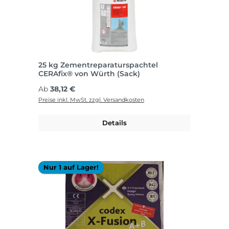
25 kg Zementreparaturspachtel
CERAfix® von Würth (Sack)
Regulärer Preis:
Ab
38,12 €
Preise inkl. MwSt. zzgl. Versandkosten
Details
Nur 1 auf Lager!