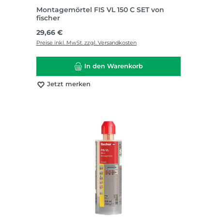
Montagemörtel FIS VL 150 C SET von
fischer
Regulärer Preis:
29,66 €
Preise inkl. MwSt. zzgl. Versandkosten
In den Warenkorb
Jetzt merken