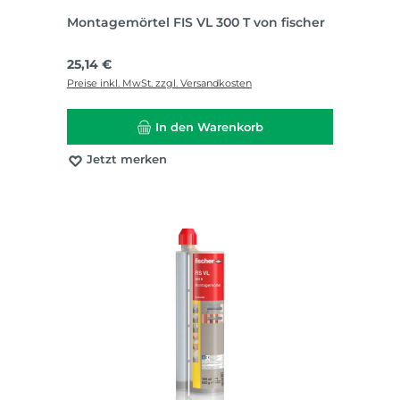
Montagemörtel FIS VL 300 T von fischer
Regulärer Preis:
25,14 €
Preise inkl. MwSt. zzgl. Versandkosten
In den Warenkorb
Jetzt merken