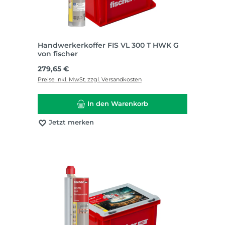
Handwerkerkoffer FIS VL 300 T HWK G
von fischer
Regulärer Preis:
279,65 €
Preise inkl. MwSt. zzgl. Versandkosten
In den Warenkorb
Jetzt merken