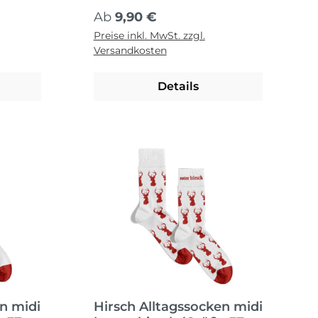
41)/ Rot
Regulärer Preis:
Ab
9,90 €
Preise inkl. MwSt. zzgl.
Versandkosten
Details
en midi
Hirsch Alltagssocken midi