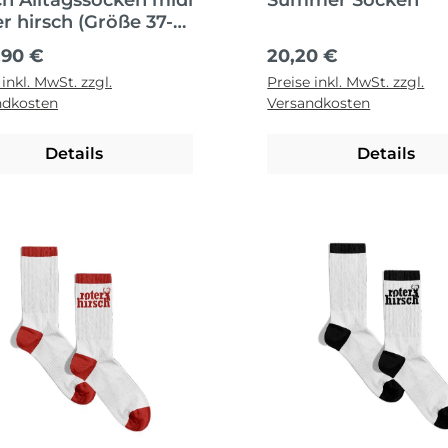
ch Alltagssocken midi
Summer Socken
er hirsch (Größe 37-
Rot-Schwarz
ärer Preis:
Regulärer Preis:
,90 €
20,20 €
 inkl. MwSt. zzgl.
Preise inkl. MwSt. zzgl.
ndkosten
Versandkosten
Details
Details