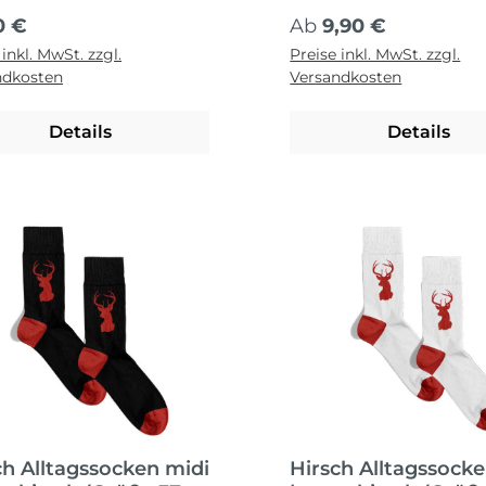
Schwarz-Rot
ärer Preis:
Regulärer Preis:
0 €
Ab
9,90 €
 inkl. MwSt. zzgl.
Preise inkl. MwSt. zzgl.
ndkosten
Versandkosten
Details
Details
ch Alltagssocken midi
Hirsch Alltagssock