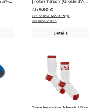
e 37-
| roter hirsch (Größe 37-
41)/ Weiß-Rot
Regulärer Preis:
Ab
9,90 €
Preise inkl. MwSt. zzgl.
Versandkosten
Details