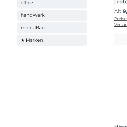
| rot
offIce
41)/
Regul
Ab
9
handWerk
Preise
Versa
modulBau
★ Marken