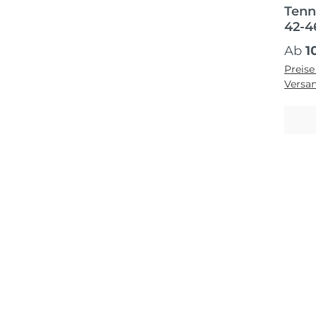
Tenn
42-4
Regul
Ab
1
Preise
Versa