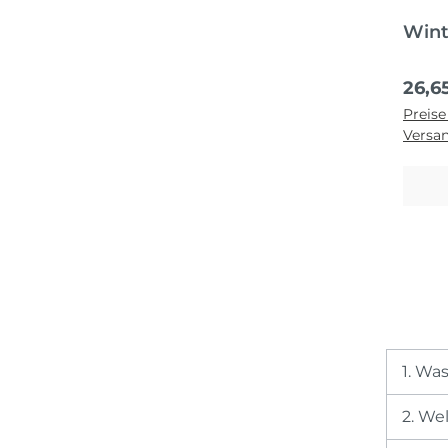
Wint
Regul
26,6
Preise
Versa
1. Wa
2. We