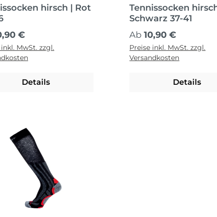
issocken hirsch | Rot
Tennissocken hirsch
6
Schwarz 37-41
ärer Preis:
Regulärer Preis:
0,90 €
Ab
10,90 €
 inkl. MwSt. zzgl.
Preise inkl. MwSt. zzgl.
ndkosten
Versandkosten
Details
Details