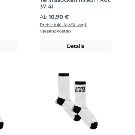
Tennissocken hirsch | Rot
37-41
Regulärer Preis:
Ab
10,90 €
Preise inkl. MwSt. zzgl.
Versandkosten
Details