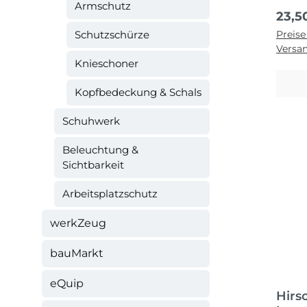
Armschutz
Regul
23,5
Schutzschürze
Preise
Versa
Knieschoner
Kopfbedeckung & Schals
Schuhwerk
Beleuchtung &
Sichtbarkeit
Arbeitsplatzschutz
werkZeug
bauMarkt
eQuip
Hirs