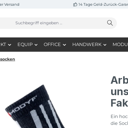
er Versand
14 Tage Geld-Zurück-Gara
KT
EQUIP
OFFICE
HANDWERK
MODU
ssocken
Arb
uns
Fak
Ein hoc
die Soc