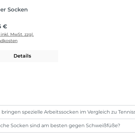
er Socken
ärer Preis:
5 €
 inkl. MwSt. zzgl.
ndkosten
Details
s bringen spezielle Arbeitssocken im Vergleich zu Tenni
lche Socken sind am besten gegen Schweißfüße?