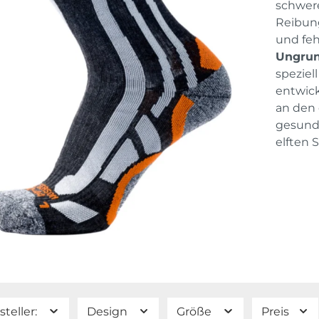
schwere
Reibung
und fe
Ungrun
speziel
entwick
an den 
gesunde
elften 
steller:
Design
Größe
Preis