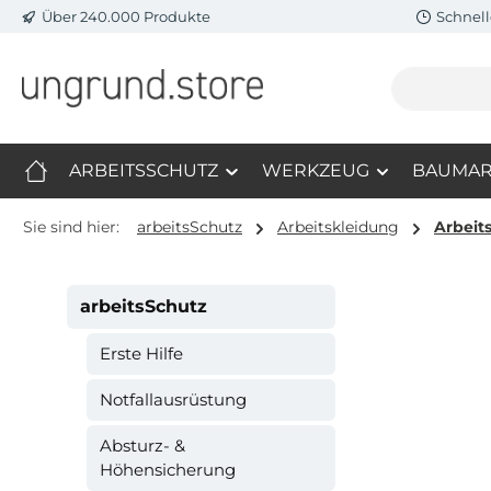
Über 240.000 Produkte
Schnell
m Hauptinhalt springen
Zur Suche springen
Zur Hauptnavigation springen
ARBEITSSCHUTZ
WERKZEUG
BAUMAR
Sie sind hier:
arbeitsSchutz
Arbeitskleidung
Arbeit
arbeitsSchutz
Erste Hilfe
Notfallausrüstung
Absturz- &
Höhensicherung