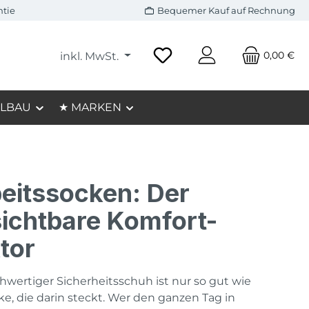
ntie
Bequemer Kauf auf Rechnung
0,00 €
inkl. MwSt.
LBAU
★ MARKEN
eitssocken: Der
ichtbare Komfort-
tor
hwertiger Sicherheitsschuh ist nur so gut wie
ke, die darin steckt. Wer den ganzen Tag in