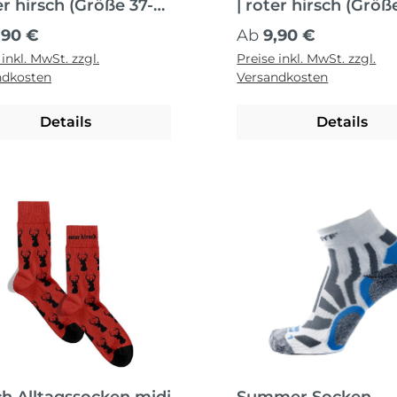
er hirsch (Größe 37-
| roter hirsch (Größ
 Schwarz
41)/ Weiß
ärer Preis:
Regulärer Preis:
,90 €
Ab
9,90 €
 inkl. MwSt. zzgl.
Preise inkl. MwSt. zzgl.
ndkosten
Versandkosten
Details
Details