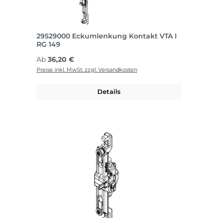
29529000 Eckumlenkung Kontakt VTA I
RG 149
Regulärer Preis:
Ab
36,20 €
Preise inkl. MwSt. zzgl. Versandkosten
Details