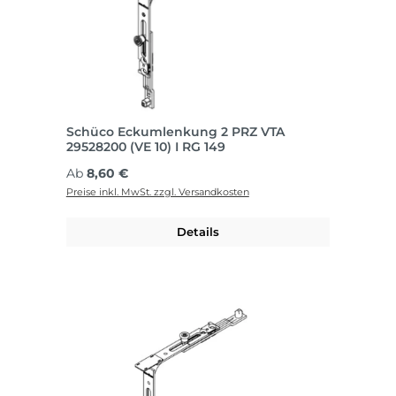
Schüco Eckumlenkung 2 PRZ VTA
29528200 (VE 10) I RG 149
Regulärer Preis:
Ab
8,60 €
Preise inkl. MwSt. zzgl. Versandkosten
Details