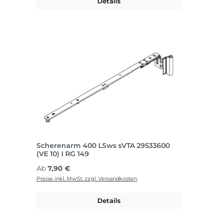
Details
Scherenarm 400 LSws sVTA 29533600
(VE 10) I RG 149
Regulärer Preis:
Ab
7,90 €
Preise inkl. MwSt. zzgl. Versandkosten
Details