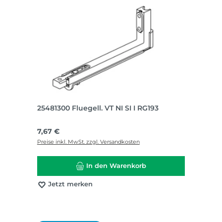
25481300 Fluegell. VT NI SI I RG193
Regulärer Preis:
7,67 €
Preise inkl. MwSt. zzgl. Versandkosten
In den Warenkorb
Jetzt merken