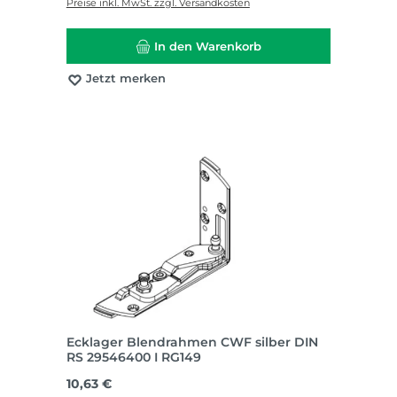
Preise inkl. MwSt. zzgl. Versandkosten
In den Warenkorb
Jetzt merken
Ecklager Blendrahmen CWF silber DIN
RS 29546400 I RG149
Regulärer Preis:
10,63 €