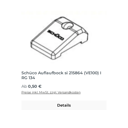
Schüco Auflaufbock si 215864 (VE100) I
RG 134
Regulärer Preis:
Ab
0,50 €
Preise inkl. MwSt. zzgl. Versandkosten
Details