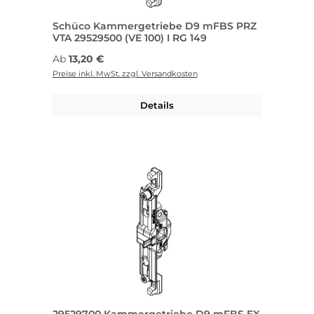
Schüco Kammergetriebe D9 mFBS PRZ
VTA 29529500 (VE 100) I RG 149
Regulärer Preis:
Ab
13,20 €
Preise inkl. MwSt. zzgl. Versandkosten
Details