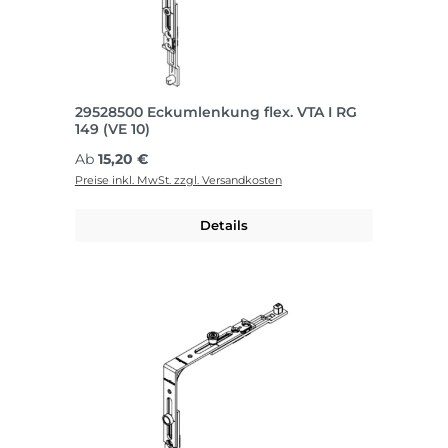
29528500 Eckumlenkung flex. VTA I RG
149 (VE 10)
Regulärer Preis:
Ab
15,20 €
Preise inkl. MwSt. zzgl. Versandkosten
Details