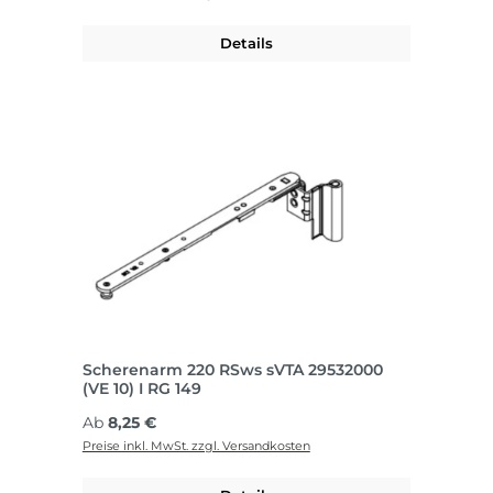
Details
Scherenarm 220 RSws sVTA 29532000
(VE 10) I RG 149
Regulärer Preis:
Ab
8,25 €
Preise inkl. MwSt. zzgl. Versandkosten