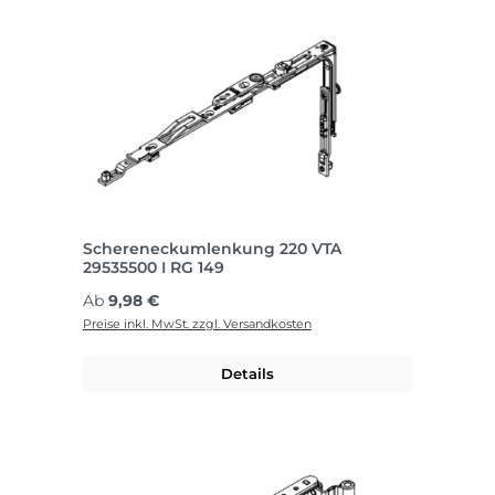
Schereneckumlenkung 220 VTA
29535500 I RG 149
Regulärer Preis:
Ab
9,98 €
Preise inkl. MwSt. zzgl. Versandkosten
Details