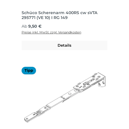
Schüco Scherenarm 400RS cw sVTA
295771 (VE 10) I RG 149
Regulärer Preis:
Ab
9,50 €
Preise inkl. MwSt. zzgl. Versandkosten
Details
Tipp