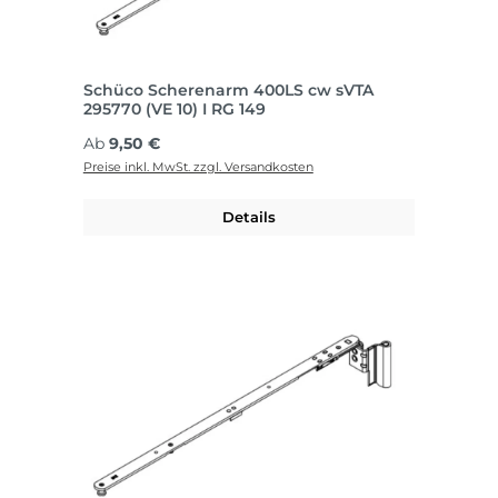
Schüco Scherenarm 400LS cw sVTA
295770 (VE 10) I RG 149
Regulärer Preis:
Ab
9,50 €
Preise inkl. MwSt. zzgl. Versandkosten
Details