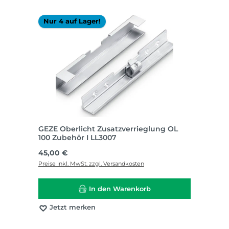
Nur 4 auf Lager!
GEZE Oberlicht Zusatzverrieglung OL
100 Zubehör I LL3007
Regulärer Preis:
45,00 €
Preise inkl. MwSt. zzgl. Versandkosten
In den Warenkorb
Jetzt merken