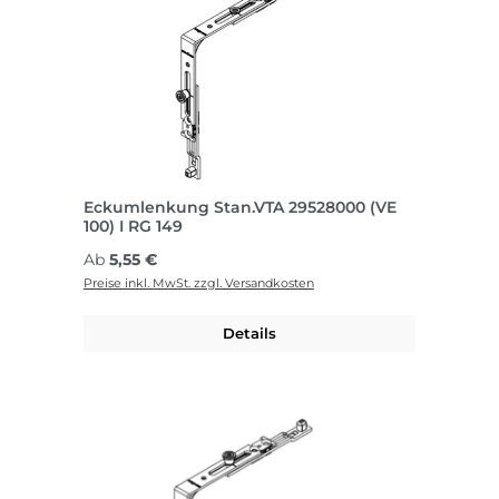
Eckumlenkung Stan.VTA 29528000 (VE
100) I RG 149
Regulärer Preis:
Ab
5,55 €
Preise inkl. MwSt. zzgl. Versandkosten
Details