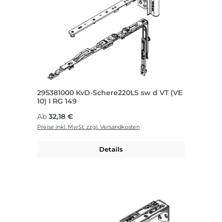
295381000 KvD-Schere220LS sw d VT (VE
10) I RG 149
Regulärer Preis:
Ab
32,18 €
Preise inkl. MwSt. zzgl. Versandkosten
Details