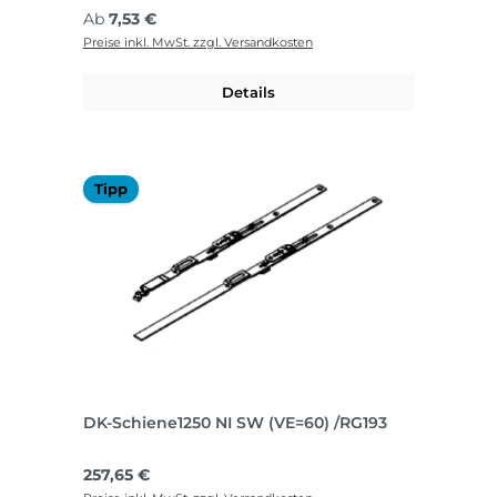
Regulärer Preis:
Ab
7,53 €
Preise inkl. MwSt. zzgl. Versandkosten
Details
Tipp
DK-Schiene1250 NI SW (VE=60) /RG193
Regulärer Preis:
257,65 €