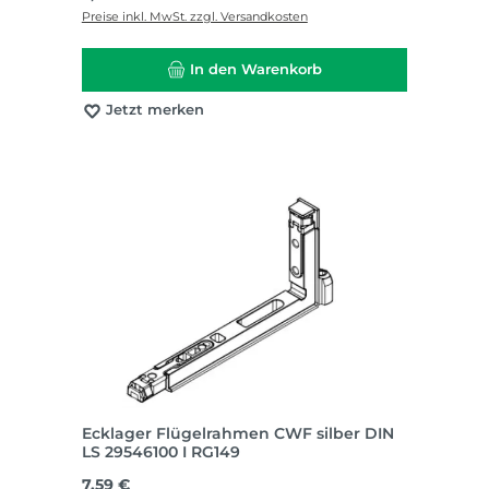
Preise inkl. MwSt. zzgl. Versandkosten
In den Warenkorb
Jetzt merken
Ecklager Flügelrahmen CWF silber DIN
LS 29546100 I RG149
Regulärer Preis:
7,59 €