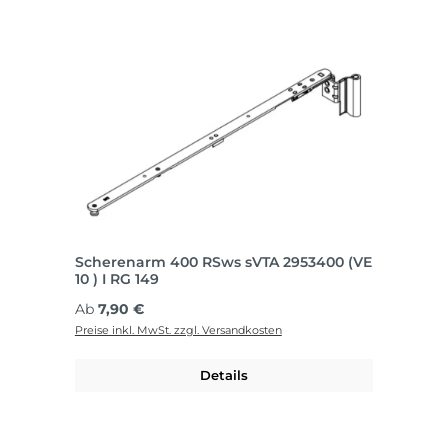
Scherenarm 400 RSws sVTA 2953400 (VE
10 ) I RG 149
Regulärer Preis:
Ab
7,90 €
Preise inkl. MwSt. zzgl. Versandkosten
Details