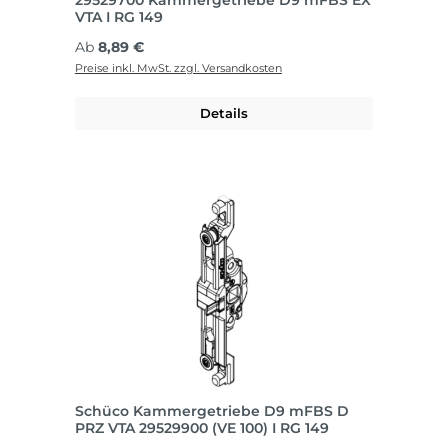
29529700 Kammergetriebe D9 mFBS EX
VTA I RG 149
Regulärer Preis:
Ab
8,89 €
Preise inkl. MwSt. zzgl. Versandkosten
Details
Schüco Kammergetriebe D9 mFBS D
PRZ VTA 29529900 (VE 100) I RG 149