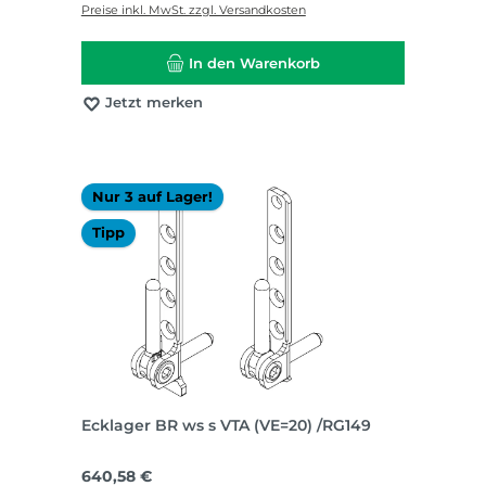
Preise inkl. MwSt. zzgl. Versandkosten
In den Warenkorb
Jetzt merken
Nur 3 auf Lager!
Tipp
Ecklager BR ws s VTA (VE=20) /RG149
Regulärer Preis:
640,58 €