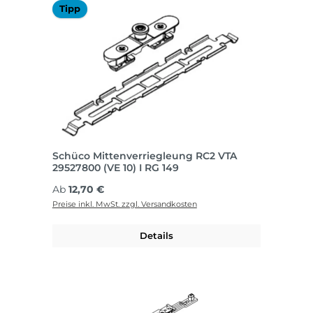
Tipp
Schüco Mittenverriegleung RC2 VTA
29527800 (VE 10) I RG 149
Regulärer Preis:
Ab
12,70 €
Preise inkl. MwSt. zzgl. Versandkosten
Details