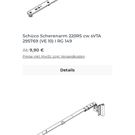
Schüco Scherenarm 220RS cw sVTA
295769 (VE 10) I RG 149
Regulärer Preis:
Ab
9,90 €
Preise inkl. MwSt. zzgl. Versandkosten
Details