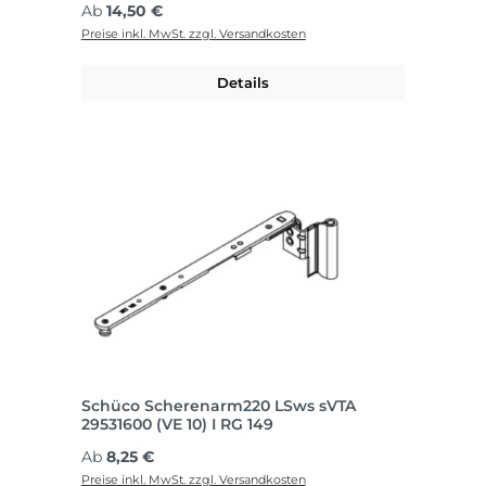
Regulärer Preis:
Ab
14,50 €
Preise inkl. MwSt. zzgl. Versandkosten
Details
Schüco Scherenarm220 LSws sVTA
29531600 (VE 10) I RG 149
Regulärer Preis:
Ab
8,25 €
Preise inkl. MwSt. zzgl. Versandkosten