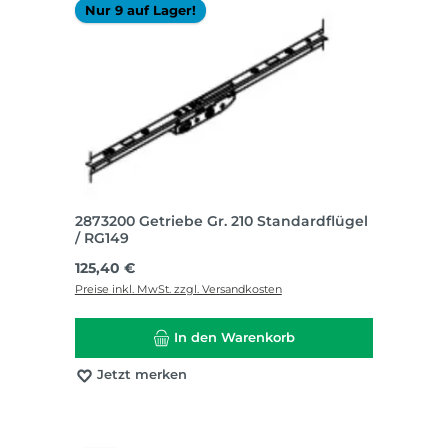
Nur 9 auf Lager!
2873200 Getriebe Gr. 210 Standardflügel
/ RG149
Regulärer Preis:
125,40 €
Preise inkl. MwSt. zzgl. Versandkosten
In den Warenkorb
Jetzt merken