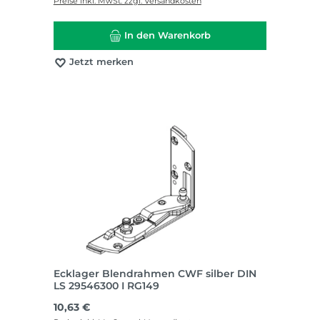
Preise inkl. MwSt. zzgl. Versandkosten
In den Warenkorb
Jetzt merken
Ecklager Blendrahmen CWF silber DIN
LS 29546300 I RG149
Regulärer Preis:
10,63 €