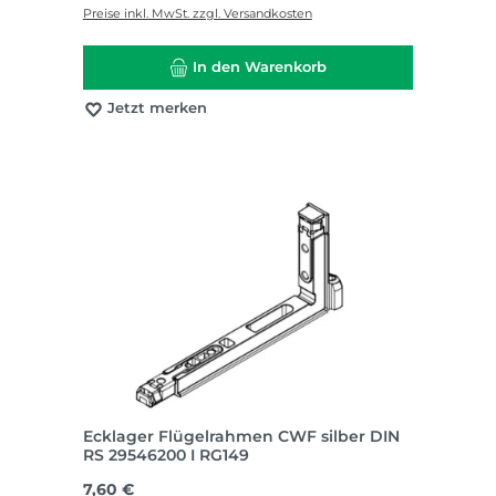
Preise inkl. MwSt. zzgl. Versandkosten
In den Warenkorb
Jetzt merken
Ecklager Flügelrahmen CWF silber DIN
RS 29546200 I RG149
Regulärer Preis:
7,60 €