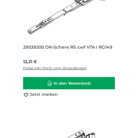
29539200 DK-Schere RS cwf VTA I RG149
Regulärer Preis:
12,21 €
Preise inkl. MwSt. zzgl. Versandkosten
In den Warenkorb
Jetzt merken