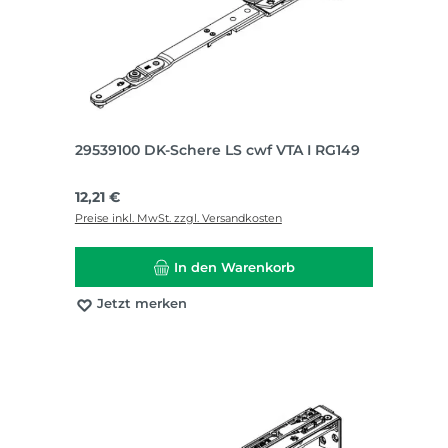
29539100 DK-Schere LS cwf VTA I RG149
Regulärer Preis:
12,21 €
Preise inkl. MwSt. zzgl. Versandkosten
In den Warenkorb
Jetzt merken