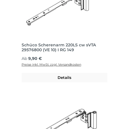
Schüco Scherenarm 220LS cw sVTA
29576800 (VE 10) I RG 149
Regulärer Preis:
Ab
9,90 €
Preise inkl. MwSt. zzgl. Versandkosten
Details