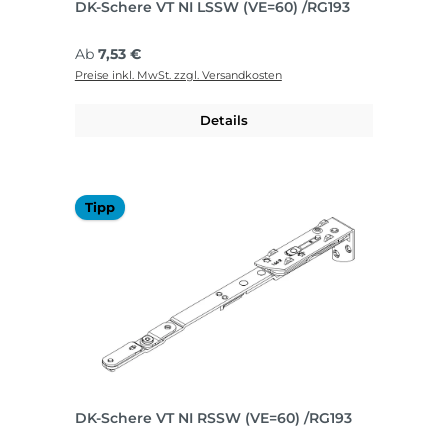
DK-Schere VT NI LSSW (VE=60) /RG193
Regulärer Preis:
Ab
7,53 €
Preise inkl. MwSt. zzgl. Versandkosten
Details
Tipp
DK-Schere VT NI RSSW (VE=60) /RG193