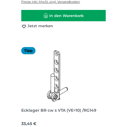
Preise inkl. MwSt. zzgl. Versandkosten
In den Warenkorb
Jetzt merken
Tipp
Ecklager BR cw s VTA (VE=10) /RG149
Regulärer Preis:
33,45 €