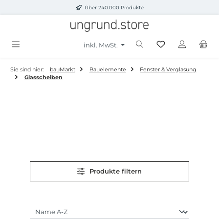
Über 240.000 Produkte
Zum Hauptinhalt springen
inkl. MwSt.
Sie sind hier:
bauMarkt
Bauelemente
Fenster & Verglasung
Glasscheiben
Produkte filtern