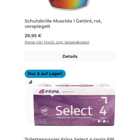
Schutzbrille Muscida I Getönt, rot,
verspiegelt
Regulärer Preis:
29,95 €
Preise inkl. MwSt. zzgl. Versandkosten
Details
Nur 5 auf Lager!
Toilettenpapier Fripa Select 4-lagig FRI