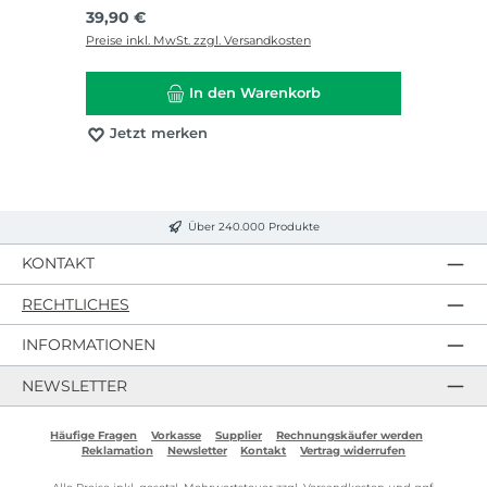
Regulärer Preis:
39,90 €
Preise inkl. MwSt. zzgl. Versandkosten
In den Warenkorb
Jetzt merken
Über 240.000 Produkte
KONTAKT
RECHTLICHES
INFORMATIONEN
NEWSLETTER
Häufige Fragen
Vorkasse
Supplier
Rechnungskäufer werden
Reklamation
Newsletter
Kontakt
Vertrag widerrufen