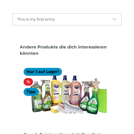
This is my first entry
Produktgalerie überspringen
Andere Produkte die dich interessieren
könnten
Nur 1 auf Lager!
Rabatt
%
Tipp