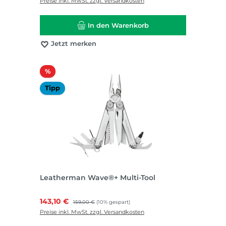
Preise inkl. MwSt. zzgl. Versandkosten
In den Warenkorb
Jetzt merken
Rabatt
%
Tipp
Leatherman Wave®+ Multi-Tool
Verkaufspreis:
143,10 €
Regulärer Preis:
159,00 €
(10% gespart)
Preise inkl. MwSt. zzgl. Versandkosten