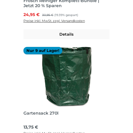
Frosch Reiniger Komplett-Bundle |
Jetzt 20 % Sparen
Verkaufspreis:
24,95 €
Regulärer Preis:
30,95 €
(19.39% gespart)
Preise inkl. MwSt. zzgl. Versandkosten
Details
Nur 9 auf Lager!
Gartensack 270l
Regulärer Preis:
13,75 €