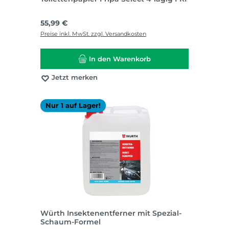
Regulärer Preis:
55,99 €
Preise inkl. MwSt. zzgl. Versandkosten
In den Warenkorb
Jetzt merken
Nur 1 auf Lager!
Würth Insektenentferner mit Spezial-
Schaum-Formel