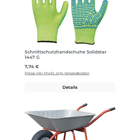
Schnittschutzhandschuhe Solidstar
1447 G
Regulärer Preis:
7,74 €
Preise inkl. MwSt. zzgl. Versandkosten
Details