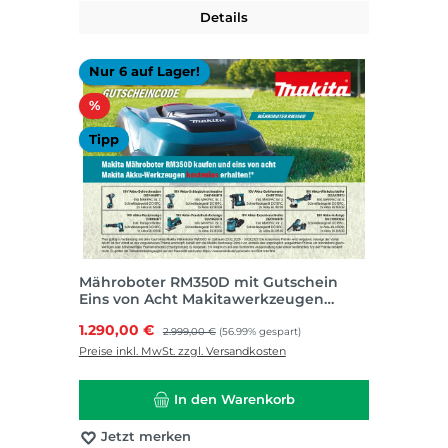
Details
Nur 6 auf Lager!
Rabatt
%
Tipp
Mähroboter RM350D mit Gutschein
Eins von Acht Makitawerkzeugen
kostenlos
Verkaufspreis:
1.290,00 €
Regulärer Preis:
2.999,00 €
(56.99% gespart)
Preise inkl. MwSt. zzgl. Versandkosten
In den Warenkorb
Jetzt merken