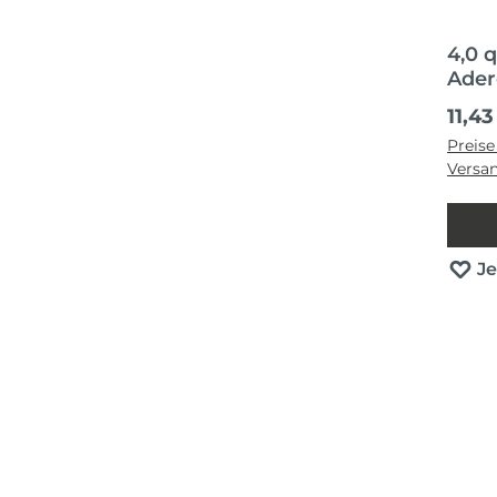
4,0
Ader
Regul
11,43
Preise
Versa
J