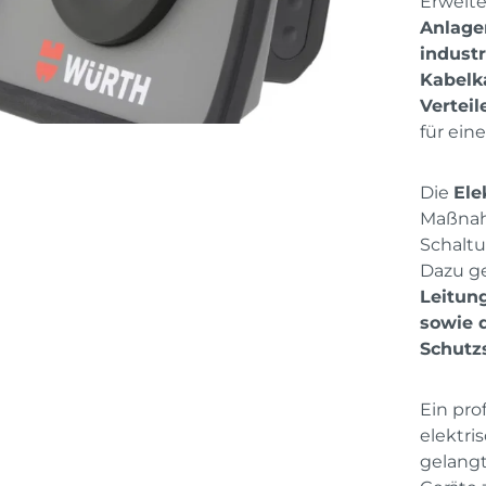
Erweit
Anlage
indust
Kabelk
Verteil
für ein
Die
Ele
Maßnahm
Schalt
Dazu g
Leitun
sowie 
Schutz
Ein pro
elektri
gelangt