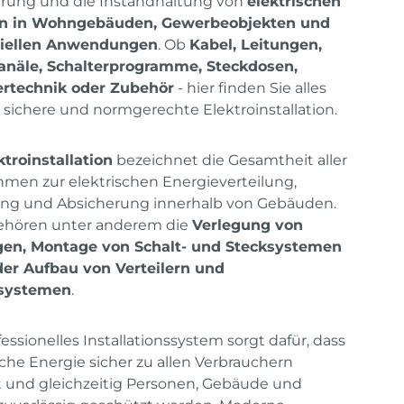
erung und die Instandhaltung von
elektrischen
n in Wohngebäuden, Gewerbeobjekten und
riellen Anwendungen
. Ob
Kabel, Leitungen,
anäle, Schalterprogramme, Steckdosen,
ertechnik oder Zubehör
- hier finden Sie alles
e sichere und normgerechte Elektroinstallation.
ktroinstallation
bezeichnet die Gesamtheit aller
en zur elektrischen Energieverteilung,
ung und Absicherung innerhalb von Gebäuden.
ehören unter anderem die
Verlegung von
gen, Montage von Schalt- und Stecksystemen
der Aufbau von Verteilern und
systemen
.
fessionelles Installationssystem sorgt dafür, dass
sche Energie sicher zu allen Verbrauchern
 und gleichzeitig Personen, Gebäude und