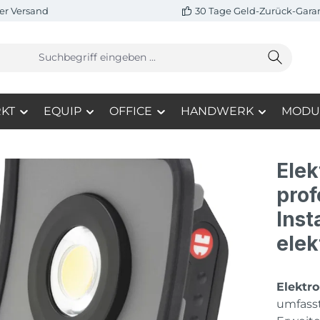
er Versand
30 Tage Geld-Zurück-Gara
KT
EQUIP
OFFICE
HANDWERK
MODU
Elek
prof
Inst
elek
Elektro
umfasst