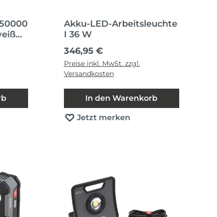
050000
Akku-LED-Arbeitsleuchte
weiß
I 36 W
Regulärer Preis:
346,95 €
Preise inkl. MwSt. zzgl.
Versandkosten
rb
In den Warenkorb
Jetzt merken