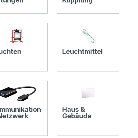
itungen
Kupplung
uchten
Leuchtmittel
mmunikation
Haus &
Netzwerk
Gebäude