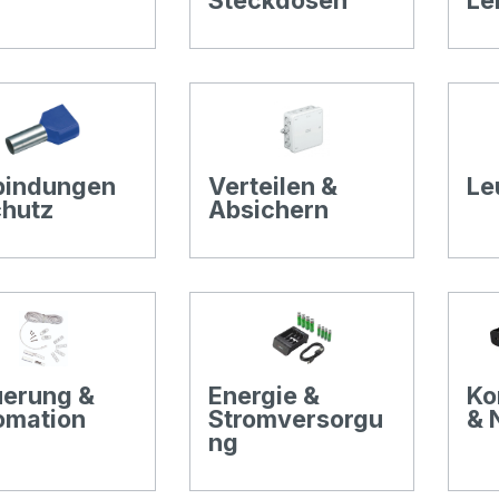
Steckdosen
Le
bindungen
Verteilen &
Le
chutz
Absichern
uerung &
Energie &
Ko
omation
Stromversorgu
& 
ng