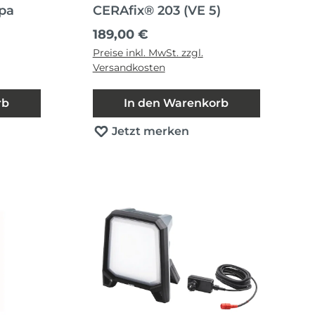
opa
CERAfix® 203 (VE 5)
Regulärer Preis:
189,00 €
Preise inkl. MwSt. zzgl.
Versandkosten
rb
In den Warenkorb
Jetzt merken