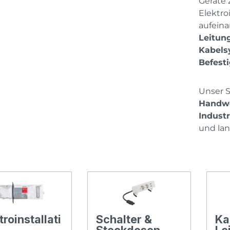
Geräte 
Elektro
aufein
Leitung
Kabels
Befest
Unser S
Handwe
Indust
und la
troinstallati
Schalter &
Ka