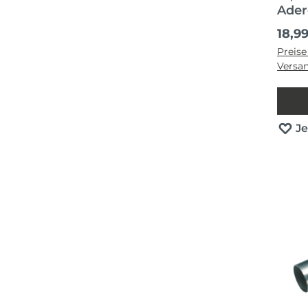
Ader
Regul
18,9
Preise
Versa
J