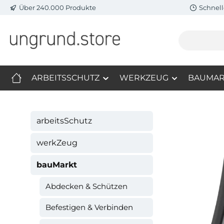
Über 240.000 Produkte
Schnell
m Hauptinhalt springen
Zur Suche springen
Zur Hauptnavigation springen
ARBEITSSCHUTZ
WERKZEUG
BAUMAR
arbeitsSchutz
werkZeug
bauMarkt
Abdecken & Schützen
Befestigen & Verbinden