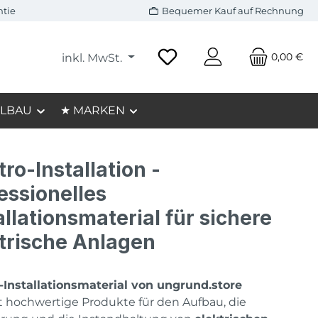
ntie
Bequemer Kauf auf Rechnung
0,00 €
inkl. MwSt.
LBAU
★ MARKEN
tro-Installation -
essionelles
allationsmaterial für sichere
trische Anlagen
-Installationsmaterial von ungrund.store
 hochwertige Produkte für den Aufbau, die