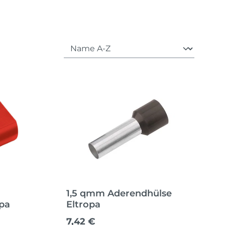
1,5 qmm Aderendhülse
opa
Eltropa
Regulärer Preis:
7,42 €