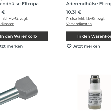
endhülse Eltropa
Aderendhülse Eltr
ärer Preis:
Regulärer Preis:
9 €
10,31 €
 inkl. MwSt. zzgl.
Preise inkl. MwSt. zzgl.
ndkosten
Versandkosten
In den Warenkorb
In den Warenko
etzt merken
Jetzt merken