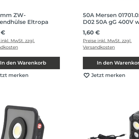
 qmm ZW-
50A Mersen 01701.
endhülse Eltropa
D02 50A gG 400V 
NEOZED
ärer Preis:
Regulärer Preis:
 €
1,60 €
Sicherungseinsatz
 inkl. MwSt. zzgl.
Preise inkl. MwSt. zzgl.
ndkosten
Versandkosten
In den Warenkorb
In den Warenko
etzt merken
Jetzt merken