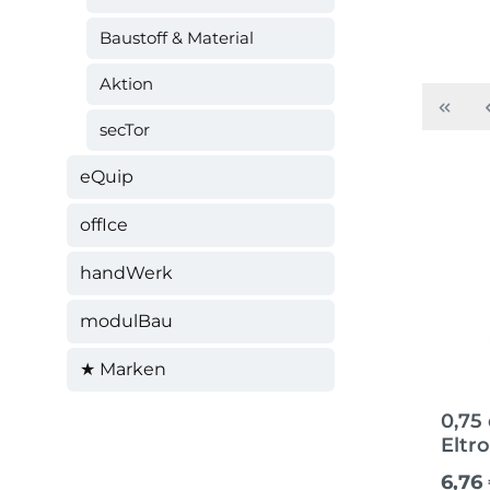
Baustoff & Material
Aktion
secTor
eQuip
offIce
handWerk
modulBau
★ Marken
0,75
Eltr
Regul
6,76