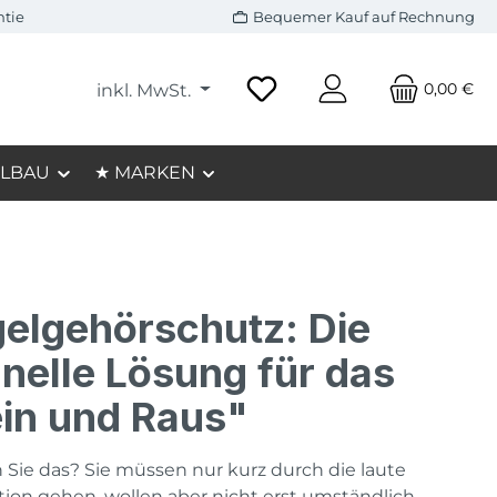
ntie
Bequemer Kauf auf Rechnung
0,00 €
inkl. MwSt.
LBAU
★ MARKEN
elgehörschutz: Die
nelle Lösung für das
in und Raus"
Sie das? Sie müssen nur kurz durch die laute
ion gehen, wollen aber nicht erst umständlich