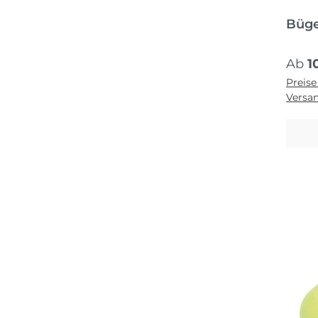
Büge
Regul
Ab
1
Preise
Versa