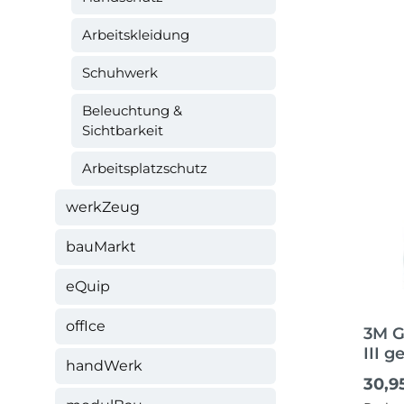
Arbeitskleidung
Schuhwerk
Beleuchtung &
Sichtbarkeit
Arbeitsplatzschutz
werkZeug
bauMarkt
eQuip
offIce
3M G
III g
handWerk
Kopf
Regul
30,9