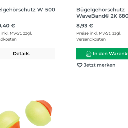
lgehörschutz W-500
Bügelgehörschutz
WaveBand® 2K 680
Stö
ärer Preis:
Regulärer Preis:
0,40 €
8,93 €
 inkl. MwSt. zzgl.
Preise inkl. MwSt. zzgl.
ndkosten
Versandkosten
Details
In den Warenk
Jetzt merken