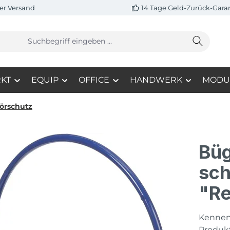
er Versand
14 Tage Geld-Zurück-Gara
KT
EQUIP
OFFICE
HANDWERK
MODU
örschutz
Büg
sch
"Re
Kennen 
Produkt