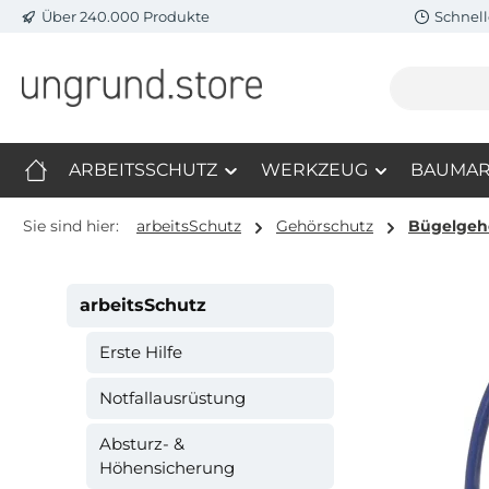
Über 240.000 Produkte
Schnell
m Hauptinhalt springen
Zur Suche springen
Zur Hauptnavigation springen
ARBEITSSCHUTZ
WERKZEUG
BAUMAR
Sie sind hier:
arbeitsSchutz
Gehörschutz
Bügelgeh
arbeitsSchutz
Erste Hilfe
Notfallausrüstung
Absturz- &
Höhensicherung