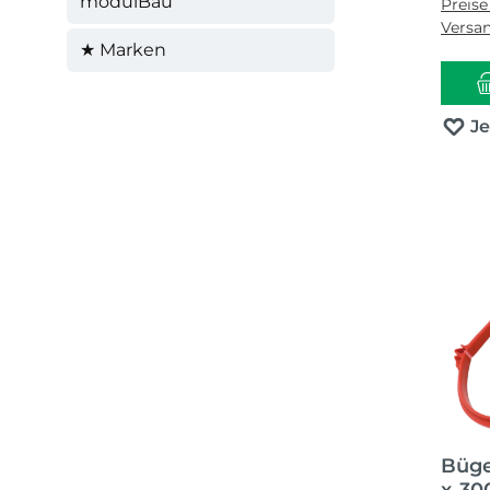
modulBau
Preise
Versa
★ Marken
J
Büge