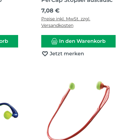
ö
PerCap Stöpsel austausc
Regulärer Preis:
7,08 €
Preise inkl. MwSt. zzgl.
Versandkosten
orb
In den Warenkorb
Jetzt merken