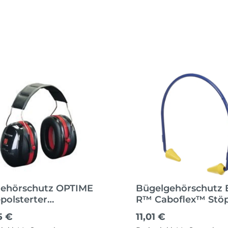
ehörschutz OPTIME
Bügelgehörschutz 
epolsterter
R™ Caboflex™ Stö
bügel
ärer Preis:
Regulärer Preis:
5 €
11,01 €