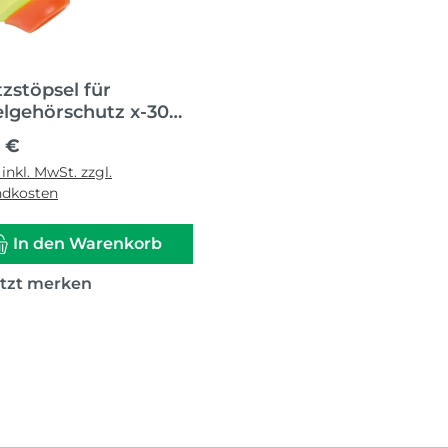
tzstöpsel für
lgehörschutz x-300
 )
ärer Preis:
3 €
 inkl. MwSt. zzgl.
ndkosten
In den Warenkorb
etzt merken