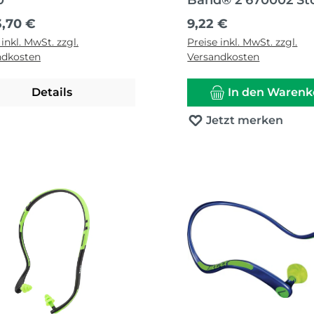
0
Band® 2 670002 St
ärer Preis:
Regulärer Preis:
3,70 €
9,22 €
 inkl. MwSt. zzgl.
Preise inkl. MwSt. zzgl.
ndkosten
Versandkosten
Details
In den Warenk
Jetzt merken