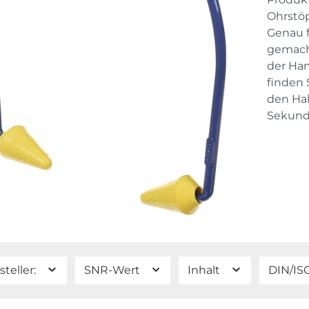
Ohrstöp
Genau f
gemacht
der Ha
finden 
den Hal
Sekunde
steller:
SNR-Wert
Inhalt
DIN/IS