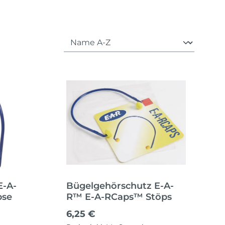
E-A-
Bügelgehörschutz E-A-
pse
R™ E-A-RCaps™ Stöps
Regulärer Preis:
6,25 €