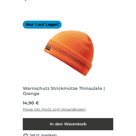
Nur 1 auf Lager!
Warnschutz Strickmütze Thinsulate |
Orange
Regulärer Preis:
14,90 €
Preise inkl. MwSt. zzgl. Versandkosten
In den Warenkorb
Jetzt merken