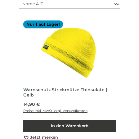
Nur 1 auf Lager!
Warnschutz Strickmütze Thinsulate |
Gelb
Regulärer Preis:
14,90 €
Preise inkl. MwSt. zzgl. Versandkosten
In den Warenkorb
Jetzt merken