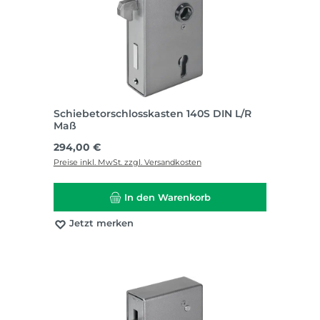
Schiebetorschlosskasten 140S DIN L/R
Maß
Regulärer Preis:
294,00 €
Preise inkl. MwSt. zzgl. Versandkosten
In den Warenkorb
Jetzt merken