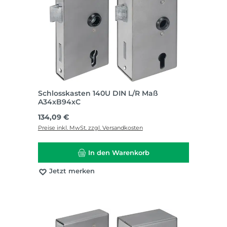
Schlosskasten 140U DIN L/R Maß
A34xB94xC
Regulärer Preis:
134,09 €
Preise inkl. MwSt. zzgl. Versandkosten
In den Warenkorb
Jetzt merken