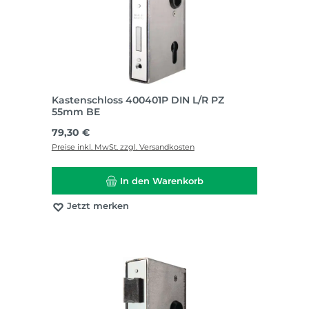
Kastenschloss 400401P DIN L/R PZ
55mm BE
Regulärer Preis:
79,30 €
Preise inkl. MwSt. zzgl. Versandkosten
In den Warenkorb
Jetzt merken