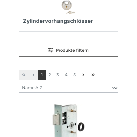
Zylindervorhangschlösser
Produkte filtern
Seite
Seite
Seite
Seite
Seite
1
2
3
4
5