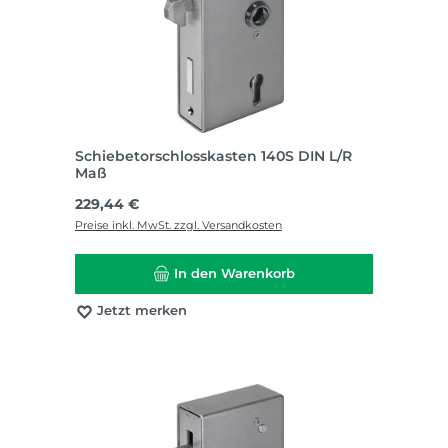
Schiebetorschlosskasten 140S DIN L/R
Maß
Regulärer Preis:
229,44 €
Preise inkl. MwSt. zzgl. Versandkosten
In den Warenkorb
Jetzt merken