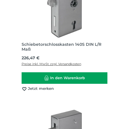
Schiebetorschlosskasten 140S DIN L/R
Maß
Regulärer Preis:
226,47 €
Preise inkl. MwSt. zzgl. Versandkosten
In den Warenkorb
Jetzt merken