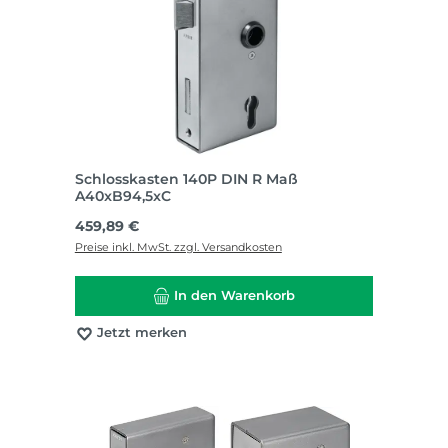
Schlosskasten 140P DIN R Maß
A40xB94,5xC
Regulärer Preis:
459,89 €
Preise inkl. MwSt. zzgl. Versandkosten
In den Warenkorb
Jetzt merken