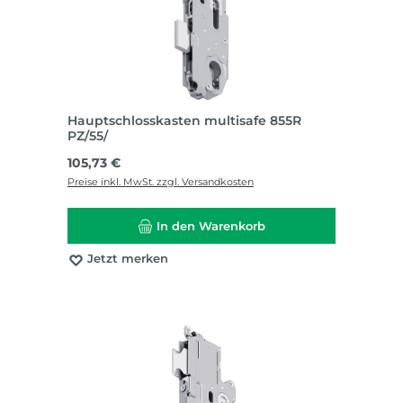
Hauptschlosskasten multisafe 855R
PZ/55/
Regulärer Preis:
105,73 €
Preise inkl. MwSt. zzgl. Versandkosten
In den Warenkorb
Jetzt merken