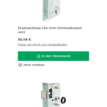
Ersatzschloss f.34-mm-Schlosskasten
verz
Regulärer Preis:
56,48 €
Preise inkl. MwSt. zzgl. Versandkosten
In den Warenkorb
Jetzt merken