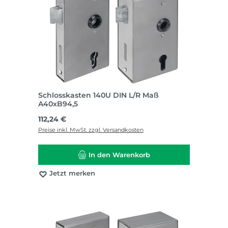
Schlosskasten 140U DIN L/R Maß
A40xB94,5
Regulärer Preis:
112,24 €
Preise inkl. MwSt. zzgl. Versandkosten
In den Warenkorb
Jetzt merken