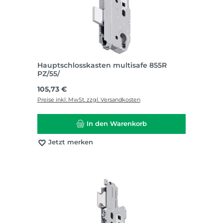
Hauptschlosskasten multisafe 855R
PZ/55/
Regulärer Preis:
105,73 €
Preise inkl. MwSt. zzgl. Versandkosten
In den Warenkorb
Jetzt merken