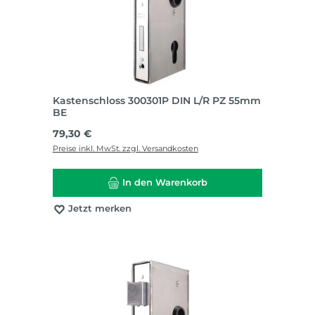
Kastenschloss 300301P DIN L/R PZ 55mm
BE
Regulärer Preis:
79,30 €
Preise inkl. MwSt. zzgl. Versandkosten
In den Warenkorb
Jetzt merken