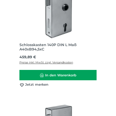
Schlosskasten 140P DIN L Maß
A40xB94,5xC
Regulärer Preis:
459,89 €
Preise inkl. MwSt. zzgl. Versandkosten
In den Warenkorb
Jetzt merken