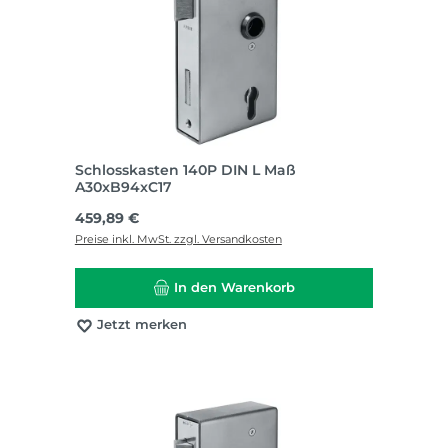
Schlosskasten 140P DIN L Maß
A30xB94xC17
Regulärer Preis:
459,89 €
Preise inkl. MwSt. zzgl. Versandkosten
In den Warenkorb
Jetzt merken