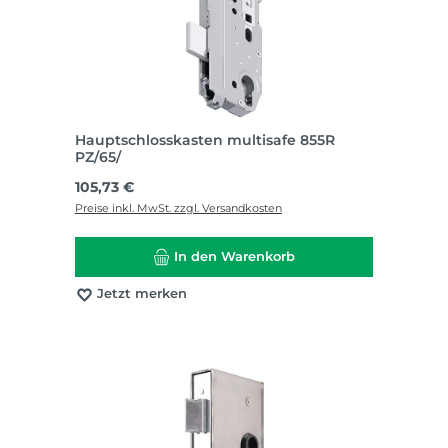
Hauptschlosskasten multisafe 855R
PZ/65/
Regulärer Preis:
105,73 €
Preise inkl. MwSt. zzgl. Versandkosten
In den Warenkorb
Jetzt merken