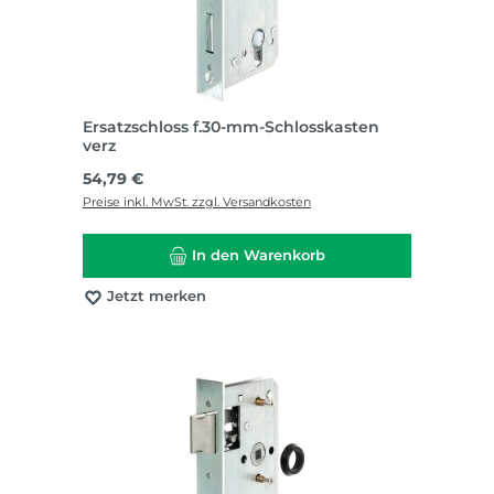
Ersatzschloss f.30-mm-Schlosskasten
verz
Regulärer Preis:
54,79 €
Preise inkl. MwSt. zzgl. Versandkosten
In den Warenkorb
Jetzt merken