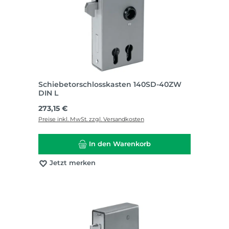
Schiebetorschlosskasten 140SD-40ZW
DIN L
Regulärer Preis:
273,15 €
Preise inkl. MwSt. zzgl. Versandkosten
In den Warenkorb
Jetzt merken