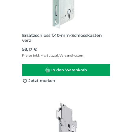
Ersatzschloss f.40-mm-Schlosskasten
verz
Regulärer Preis:
58,17 €
Preise inkl. MwSt. zzgl. Versandkosten
In den Warenkorb
Jetzt merken