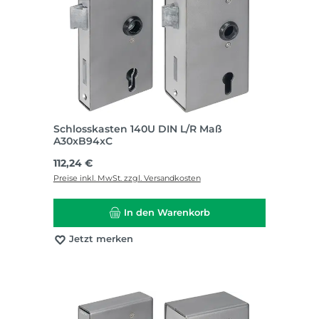
Schlosskasten 140U DIN L/R Maß
A30xB94xC
Regulärer Preis:
112,24 €
Preise inkl. MwSt. zzgl. Versandkosten
In den Warenkorb
Jetzt merken