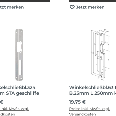
etzt merken
Jetzt merken
elschließbl.324
Winkelschließbl.63
m STA geschliffe
B.25mm L.250mm 
ärer Preis:
Regulärer Preis:
 €
19,75 €
 inkl. MwSt. zzgl.
Preise inkl. MwSt. zzgl.
ndkosten
Versandkosten