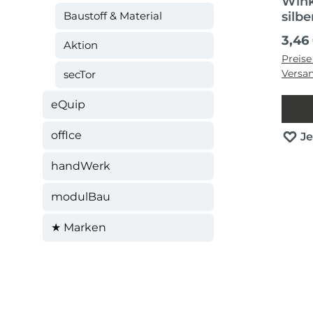
Wink
Baustoff & Material
silbe
Regul
3,46
Aktion
Preise
Versa
secTor
eQuip
offIce
J
handWerk
modulBau
★ Marken