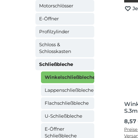
Motorschlösser
J
E-Öffner
Profilzylinder
Schloss &
Schlosskasten
Schließbleche
Winkelschließbleche
Lappenschließbleche
Flachschließbleche
Wink
S.3m
U-Schließbleche
Regul
8,57
E-Öffner
Preise
Schließbleche
Versa