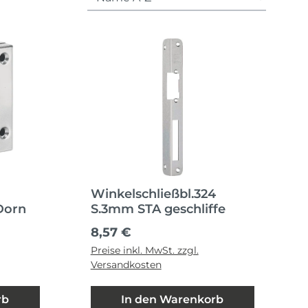
Winkelschließbl.324
Dorn
S.3mm STA geschliffe
Regulärer Preis:
8,57 €
Preise inkl. MwSt. zzgl.
Versandkosten
rb
In den Warenkorb