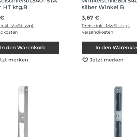
elschließbl.S401 STA
Winkelschließbl.S4
r HT ktg.B
silber Winkel B
ärer Preis:
Regulärer Preis:
 €
3,67 €
 inkl. MwSt. zzgl.
Preise inkl. MwSt. zzgl.
ndkosten
Versandkosten
In den Warenkorb
In den Warenko
etzt merken
Jetzt merken