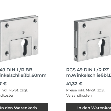
49 DIN L/R BB
RGS 49 DIN L/R PZ
nkelschließbl.60mm
m.Winkelschließbl.
ärer Preis:
Regulärer Preis:
7 €
41,32 €
 inkl. MwSt. zzgl.
Preise inkl. MwSt. zzgl.
ndkosten
Versandkosten
In den Warenkorb
In den Warenko