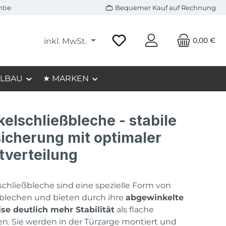
ntie
Bequemer Kauf auf Rechnung
0,00 €
inkl. MwSt.
LBAU
★ MARKEN
elschließbleche - stabile
icherung mit optimaler
tverteilung
chließbleche sind eine spezielle Form von
blechen und bieten durch ihre
abgewinkelte
e deutlich mehr Stabilität
als flache
en. Sie werden in der Türzarge montiert und