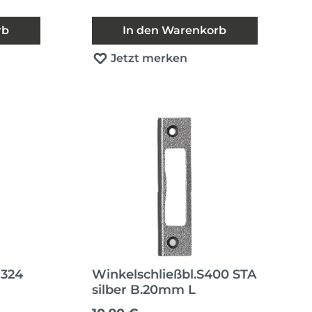
rb
In den Warenkorb
Jetzt merken
 324
Winkelschließbl.S400 STA
silber B.20mm L