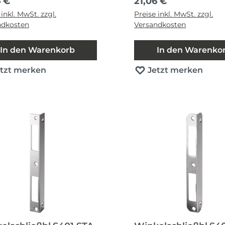
ärer Preis:
Regulärer Preis:
6 €
21,06 €
 inkl. MwSt. zzgl.
Preise inkl. MwSt. zzgl.
ndkosten
Versandkosten
In den Warenkorb
In den Warenko
etzt merken
Jetzt merken