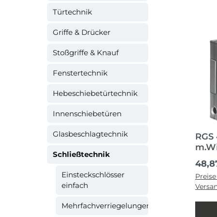
Türtechnik
Griffe & Drücker
Stoßgriffe & Knauf
Fenstertechnik
Hebeschiebetürtechnik
Innenschiebetüren
Glasbeschlagtechnik
RGS 
m.Wi
Schließtechnik
Regul
48,8
Einsteckschlösser
Preise
einfach
Versa
Mehrfachverriegelungen