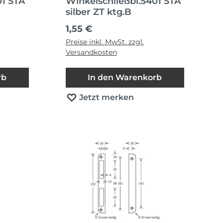
01 STA
Winkelschließbl.S401 STA
silber ZT ktg.B
Regulärer Preis:
1,55 €
Preise inkl. MwSt. zzgl.
Versandkosten
rb
In den Warenkorb
Jetzt merken