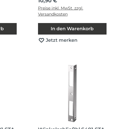
Regulärer Preis:
10,90 €
Preise inkl. MwSt. zzgl.
Versandkosten
rb
In den Warenkorb
Jetzt merken