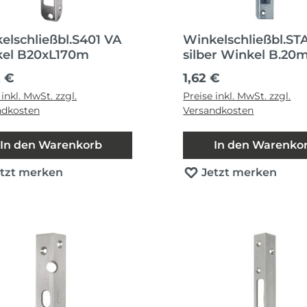
elschließbl.S401 VA
Winkelschließbl.ST
el B20xL170m
silber Winkel B.2
ärer Preis:
Regulärer Preis:
2 €
1,62 €
 inkl. MwSt. zzgl.
Preise inkl. MwSt. zzgl.
ndkosten
Versandkosten
In den Warenkorb
In den Warenko
etzt merken
Jetzt merken