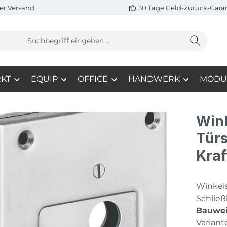
er Versand
30 Tage Geld-Zurück-Gara
KT
EQUIP
OFFICE
HANDWERK
MODU
Wink
Türs
Kraf
Winkels
Schließ
Bauweis
Variant