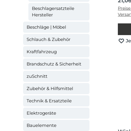
Regul
21,0
Beschlagersatzteile
Preise
Versa
Hersteller
Beschläge | Möbel
Schlauch & Zubehör
J
Kraftfahrzeug
Brandschutz & Sicherheit
zuSchnitt
Zubehör & Hilfsmittel
Technik & Ersatzteile
Elektrogeräte
Bauelemente