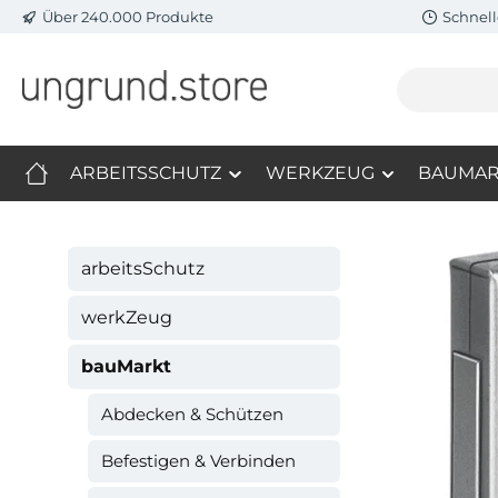
Über 240.000 Produkte
Schnell
m Hauptinhalt springen
Zur Suche springen
Zur Hauptnavigation springen
ARBEITSSCHUTZ
WERKZEUG
BAUMAR
arbeitsSchutz
werkZeug
bauMarkt
Abdecken & Schützen
Befestigen & Verbinden