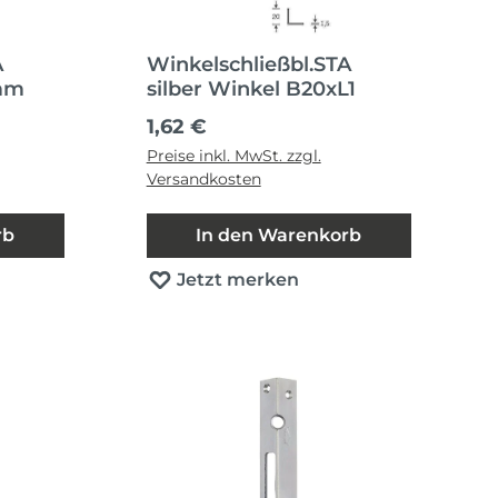
A
Winkelschließbl.STA
0mm
silber Winkel B20xL1
Regulärer Preis:
1,62 €
Preise inkl. MwSt. zzgl.
Versandkosten
rb
In den Warenkorb
Jetzt merken