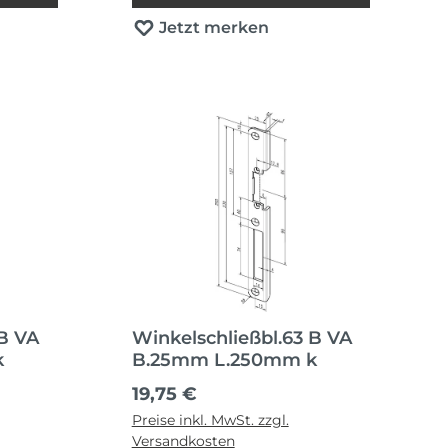
Jetzt merken
 B VA
Winkelschließbl.63 B VA
k
B.25mm L.250mm k
Regulärer Preis:
19,75 €
Preise inkl. MwSt. zzgl.
Versandkosten