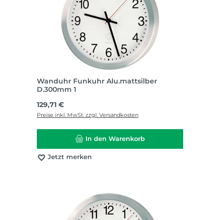
Wanduhr Funkuhr Alu.mattsilber
D.300mm 1
Regulärer Preis:
129,71 €
Preise inkl. MwSt. zzgl. Versandkosten
In den Warenkorb
Jetzt merken