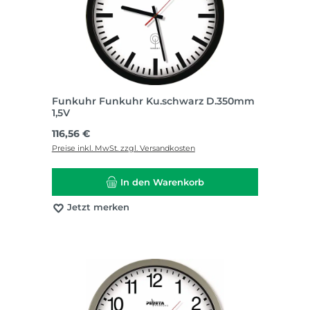
Funkuhr Funkuhr Ku.schwarz D.350mm
1,5V
Regulärer Preis:
116,56 €
Preise inkl. MwSt. zzgl. Versandkosten
In den Warenkorb
Jetzt merken