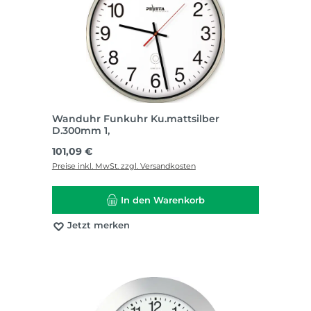
Wanduhr Funkuhr Ku.mattsilber
D.300mm 1,
Regulärer Preis:
101,09 €
Preise inkl. MwSt. zzgl. Versandkosten
In den Warenkorb
Jetzt merken