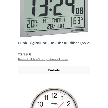
Funk-Digitaluhr Funkuhr Ku.silber 1,5V d
Regulärer Preis:
112,99 €
Preise inkl. MwSt. zzgl. Versandkosten
Details