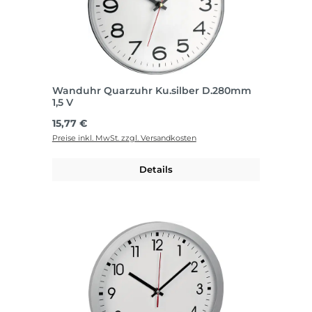
Wanduhr Quarzuhr Ku.silber D.280mm
1,5 V
Regulärer Preis:
15,77 €
Preise inkl. MwSt. zzgl. Versandkosten
Details