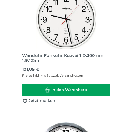
Wanduhr Funkuhr Ku.weiß D.300mm
1,5V Zah
Regulärer Preis:
101,09 €
Preise inkl. MwSt. zzgl. Versandkosten
In den Warenkorb
Jetzt merken