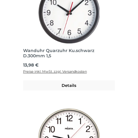
Wanduhr Quarzuhr Ku.schwarz
D.300mm 1,5
Regulärer Preis:
13,98 €
Preise inkl. MwSt. zzgl. Versandkosten
Details