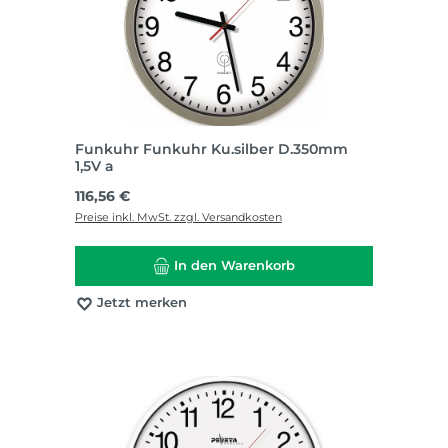
Funkuhr Funkuhr Ku.silber D.350mm
1,5V a
Regulärer Preis:
116,56 €
Preise inkl. MwSt. zzgl. Versandkosten
In den Warenkorb
Jetzt merken