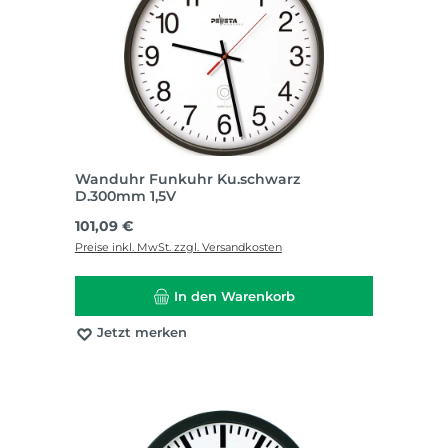
Wanduhr Funkuhr Ku.schwarz
D.300mm 1,5V
Regulärer Preis:
101,09 €
Preise inkl. MwSt. zzgl. Versandkosten
In den Warenkorb
Jetzt merken