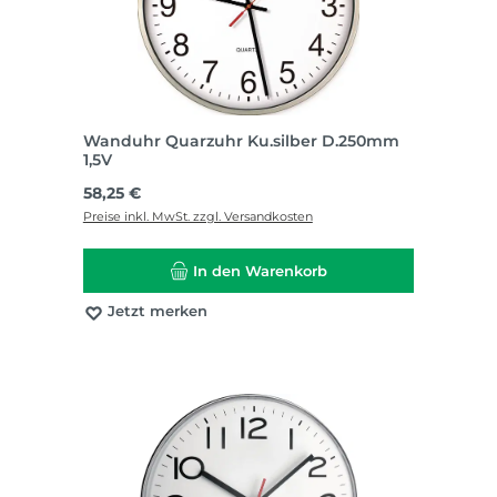
Wanduhr Quarzuhr Ku.silber D.250mm
1,5V
Regulärer Preis:
58,25 €
Preise inkl. MwSt. zzgl. Versandkosten
In den Warenkorb
Jetzt merken