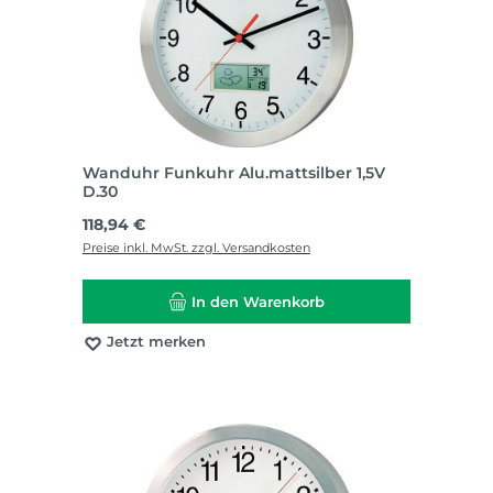
Wanduhr Funkuhr Alu.mattsilber 1,5V
D.30
Regulärer Preis:
118,94 €
Preise inkl. MwSt. zzgl. Versandkosten
In den Warenkorb
Jetzt merken