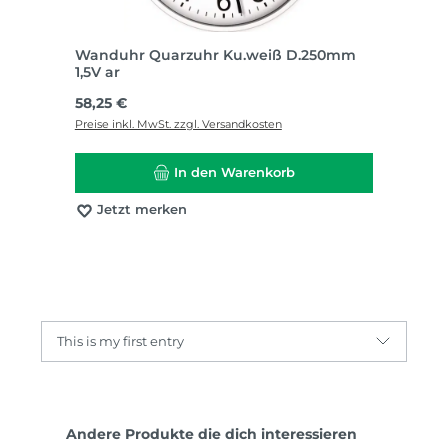
Wanduhr Quarzuhr Ku.weiß D.250mm
1,5V ar
Regulärer Preis:
58,25 €
Preise inkl. MwSt. zzgl. Versandkosten
In den Warenkorb
Jetzt merken
This is my first entry
Produktgalerie überspringen
Andere Produkte die dich interessieren