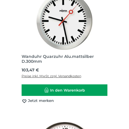
Wanduhr Quarzuhr Alu.mattsilber
D.300mm
Regulärer Preis:
103,47 €
Preise inkl. MwSt. zzgl. Versandkosten
In den Warenkorb
Jetzt merken