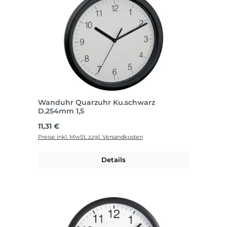
Wanduhr Quarzuhr Ku.schwarz
D.254mm 1,5
Regulärer Preis:
11,31 €
Preise inkl. MwSt. zzgl. Versandkosten
Details