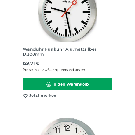
Wanduhr Funkuhr Alu.mattsilber
D.300mm 1
Regulärer Preis:
129,71 €
Preise inkl. MwSt. zzgl. Versandkosten
In den Warenkorb
Jetzt merken