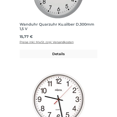
Wanduhr Quarzuhr Ku.silber D.300mm
1,5 V
Regulärer Preis:
15,77 €
Preise inkl. MwSt. zzgl. Versandkosten
Details