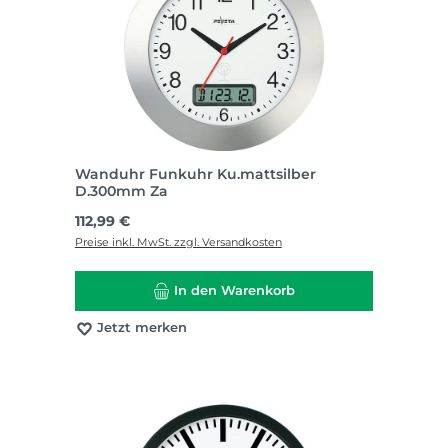
Wanduhr Funkuhr Ku.mattsilber
D.300mm Za
Regulärer Preis:
112,99 €
Preise inkl. MwSt. zzgl. Versandkosten
In den Warenkorb
Jetzt merken