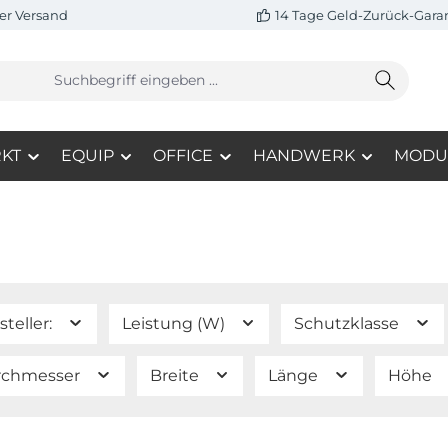
er Versand
14 Tage Geld-Zurück-Gara
KT
EQUIP
OFFICE
HANDWERK
MODU
steller:
Leistung (W)
Schutzklasse
rchmesser
Breite
Länge
Höhe