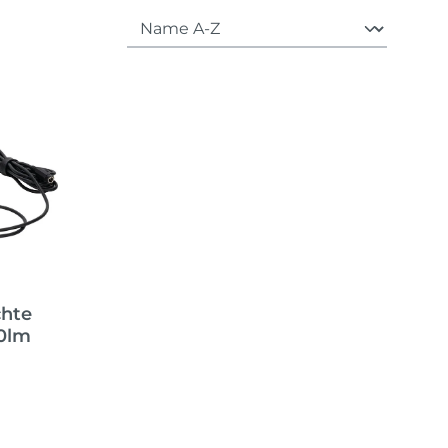
chte
00lm