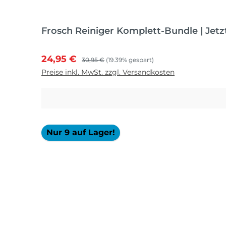
Frosch Reiniger Komplett-Bundle | Jetz
Verkaufspreis:
Regulärer Preis:
24,95 €
30,95 €
(19.39% gespart)
Preise inkl. MwSt. zzgl. Versandkosten
Nur 9 auf Lager!