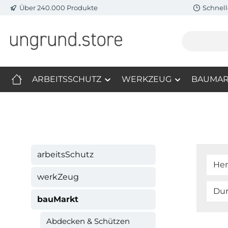
Über 240.000 Produkte
Schnell
m Hauptinhalt springen
Zur Suche springen
Zur Hauptnavigation springen
ARBEITSSCHUTZ
WERKZEUG
BAUMAR
arbeitsSchutz
Her
werkZeug
Du
bauMarkt
Abdecken & Schützen