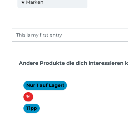
★ Marken
This is my first entry
Produktgalerie überspringen
Andere Produkte die dich interessieren 
Nur 1 auf Lager!
Rabatt
%
Tipp