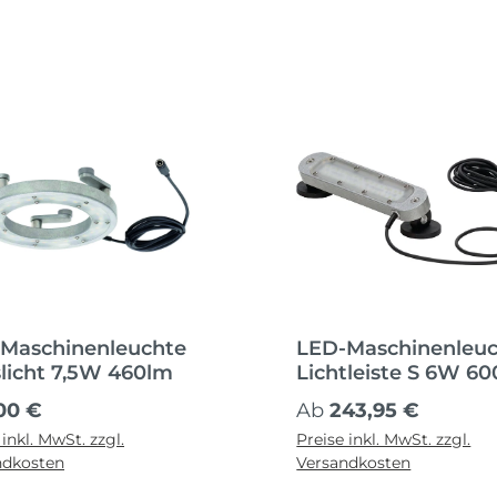
Maschinenleuchte
LED-Maschinenleu
slicht 7,5W 460lm
Lichtleiste S 6W 6
ärer Preis:
Regulärer Preis:
00 €
Ab
243,95 €
 inkl. MwSt. zzgl.
Preise inkl. MwSt. zzgl.
ndkosten
Versandkosten