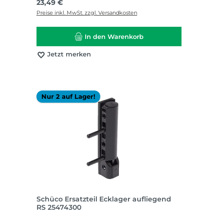
Regulärer Preis:
23,49 €
Preise inkl. MwSt. zzgl. Versandkosten
In den Warenkorb
Jetzt merken
Nur 2 auf Lager!
Schüco Ersatzteil Ecklager aufliegend
RS 25474300