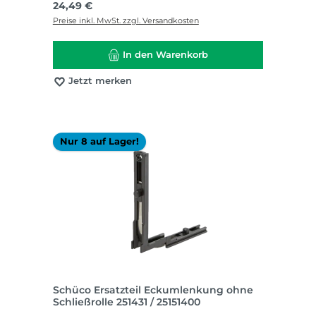
Regulärer Preis:
24,49 €
Preise inkl. MwSt. zzgl. Versandkosten
In den Warenkorb
Jetzt merken
Nur 8 auf Lager!
Schüco Ersatzteil Eckumlenkung ohne
Schließrolle 251431 / 25151400