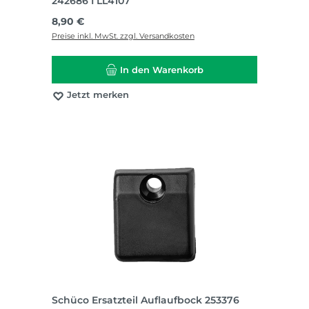
242686 I LL4107
Regulärer Preis:
8,90 €
Preise inkl. MwSt. zzgl. Versandkosten
In den Warenkorb
Jetzt merken
Schüco Ersatzteil Auflaufbock 253376