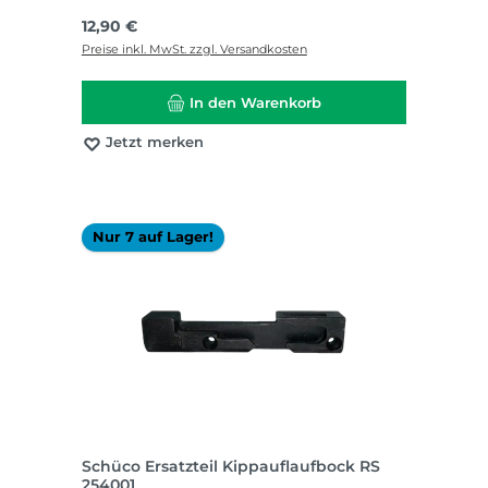
Regulärer Preis:
12,90 €
Preise inkl. MwSt. zzgl. Versandkosten
In den Warenkorb
Jetzt merken
Nur 7 auf Lager!
Schüco Ersatzteil Kippauflaufbock RS
254001