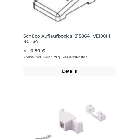
Schüco Auflaufbock si 215864 (VE100) I
RG 134
Regulärer Preis:
Ab
0,50 €
Preise inkl. MwSt. zzgl. Versandkosten
Details