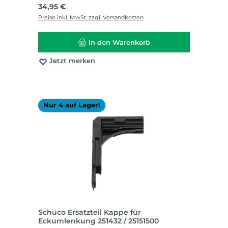
Regulärer Preis:
34,95 €
Preise inkl. MwSt. zzgl. Versandkosten
In den Warenkorb
Jetzt merken
Nur 4 auf Lager!
Schüco Ersatzteil Kappe für
Eckumlenkung 251432 / 25151500