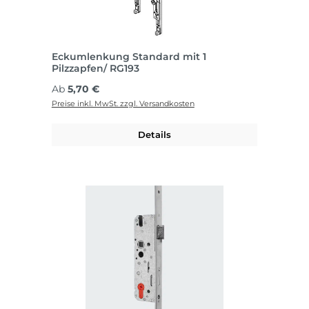
Eckumlenkung Standard mit 1
Pilzzapfen/ RG193
Regulärer Preis:
Ab
5,70 €
Preise inkl. MwSt. zzgl. Versandkosten
Details