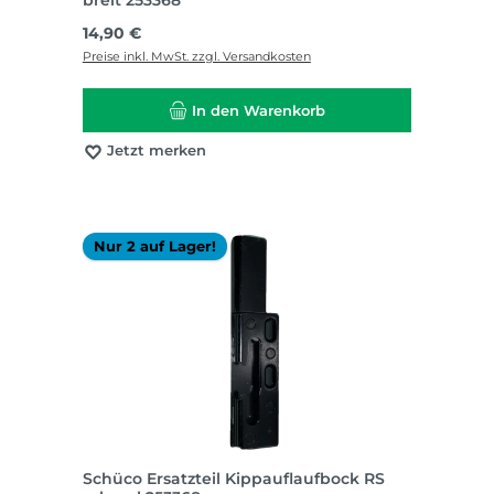
Regulärer Preis:
14,90 €
Preise inkl. MwSt. zzgl. Versandkosten
In den Warenkorb
Jetzt merken
Nur 2 auf Lager!
Schüco Ersatzteil Kippauflaufbock RS