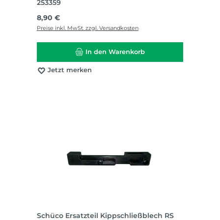
253359
Regulärer Preis:
8,90 €
Preise inkl. MwSt. zzgl. Versandkosten
In den Warenkorb
Jetzt merken
Schüco Ersatzteil Kippschließblech RS