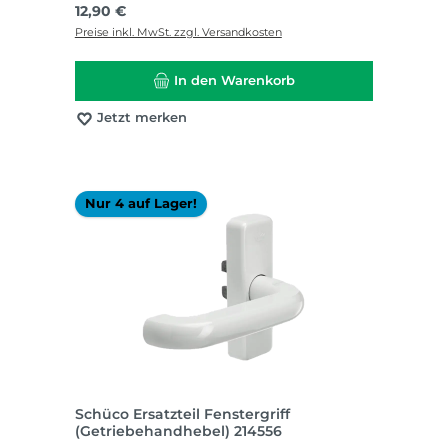
Regulärer Preis:
12,90 €
Preise inkl. MwSt. zzgl. Versandkosten
In den Warenkorb
Jetzt merken
Nur 4 auf Lager!
Schüco Ersatzteil Fenstergriff
(Getriebehandhebel) 214556