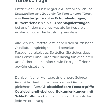
Türbeschläge
Entdecken Sie unsere große Auswahl an
Schüco
Ersatzteilen und Zubehör
für Fenster und Türen.
Von
Fenstergriffen
über
Eckumlenkungen
,
Kurventriebe
bis hin zu
Anschlagdichtungen
-
bei uns finden Sie alles, was Sie für Reparatur,
Austausch oder Nachrüstung benötigen.
Alle
Schüco Ersatzteile
zeichnen sich durch hohe
Qualität, Langlebigkeit und perfekte
Passgenauigkeit aus. So stellen Sie sicher, dass
Ihre Fenster und Türen zuverlässig funktionieren
und Sicherheit, Komfort sowie Energieeffizienz
gewährleistet sind.
Dank einfacher Montage sind unsere Schüco-
Produkte ideal für Heimwerker und Profis
gleichermaßen. Ob
abschließbare Fenstergriffe
,
Getriebehandhebel
oder
Eckumlenkungen mit
Schließrolle
- wir bieten die passenden Teile für
jede Anforderung.