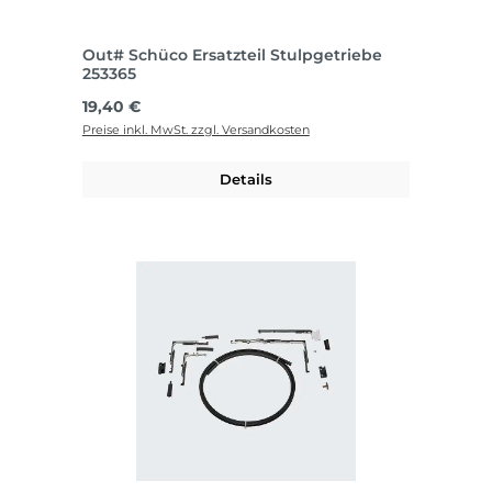
Out# Schüco Ersatzteil Stulpgetriebe
253365
Regulärer Preis:
19,40 €
Preise inkl. MwSt. zzgl. Versandkosten
Details