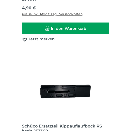
Regulärer Preis:
4,90 €
Preise inkl. MwSt. zzgl. Versandkosten
In den Warenkorb
Jetzt merken
Schüco Ersatzteil Kippauflaufbock RS
breit 253368