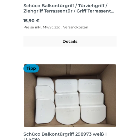
Schüco Balkontürgriff / Türziehgriff /
Ziehgriff Terrassentür / Griff Terrassentür
außen
Regulärer Preis:
15,90 €
Preise inkl. MwSt. zzgl. Versandkosten
Details
Tipp
Schüco Balkontürgriff 298973 weiß I
LL4094