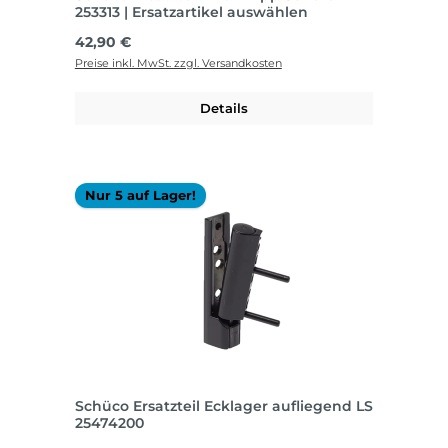
253313 | Ersatzartikel auswählen
Regulärer Preis:
42,90 €
Preise inkl. MwSt. zzgl. Versandkosten
Details
Nur 5 auf Lager!
Schüco Ersatzteil Ecklager aufliegend LS
25474200