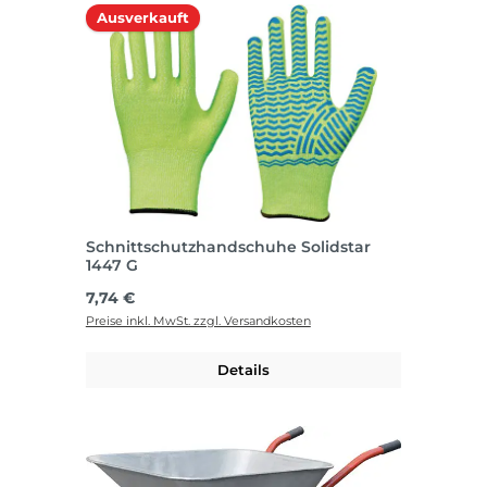
Ausverkauft
Schnittschutzhandschuhe Solidstar
1447 G
Regulärer Preis:
7,74 €
Preise inkl. MwSt. zzgl. Versandkosten
Details