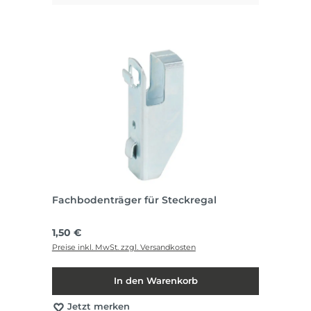
Fachbodenträger für Steckregal
Regulärer Preis:
1,50 €
Preise inkl. MwSt. zzgl. Versandkosten
In den Warenkorb
Jetzt merken