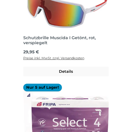
Schutzbrille Muscida I Getönt, rot,
verspiegelt
Regulärer Preis:
29,95 €
Preise inkl. MwSt. zzgl. Versandkosten
Details
Nur 5 auf Lager!