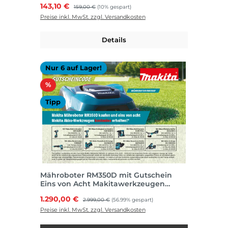
Verkaufspreis:
143,10 €
Regulärer Preis:
159,00 €
(10% gespart)
Preise inkl. MwSt. zzgl. Versandkosten
Details
Nur 6 auf Lager!
Rabatt
%
Tipp
Mähroboter RM350D mit Gutschein
Eins von Acht Makitawerkzeugen
kostenlos
Verkaufspreis:
1.290,00 €
Regulärer Preis:
2.999,00 €
(56.99% gespart)
Preise inkl. MwSt. zzgl. Versandkosten