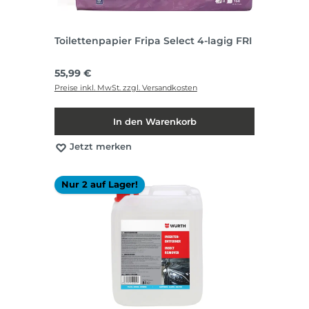
Toilettenpapier Fripa Select 4-lagig FRI
Regulärer Preis:
55,99 €
Preise inkl. MwSt. zzgl. Versandkosten
In den Warenkorb
Jetzt merken
Nur 2 auf Lager!