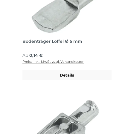
Bodenträger Löffel Ø 5 mm
Regulärer Preis:
Ab
0,14 €
Preise inkl. MwSt. zzgl. Versandkosten
Details