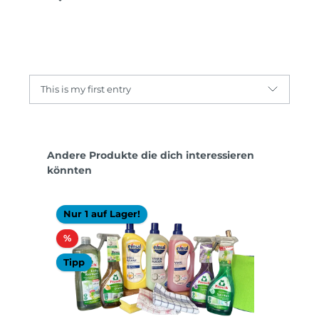
This is my first entry
Produktgalerie überspringen
Andere Produkte die dich interessieren
könnten
Nur 1 auf Lager!
Rabatt
%
Tipp