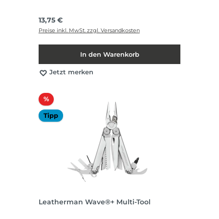
Regulärer Preis:
13,75 €
Preise inkl. MwSt. zzgl. Versandkosten
In den Warenkorb
Jetzt merken
Rabatt
%
Tipp
Leatherman Wave®+ Multi-Tool