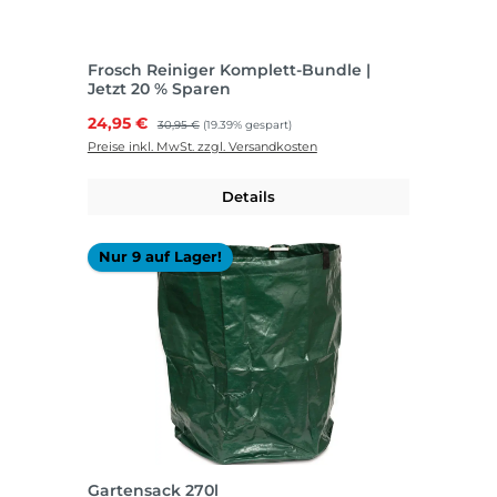
Frosch Reiniger Komplett-Bundle |
Jetzt 20 % Sparen
Verkaufspreis:
24,95 €
Regulärer Preis:
30,95 €
(19.39% gespart)
Preise inkl. MwSt. zzgl. Versandkosten
Details
Nur 9 auf Lager!
Gartensack 270l