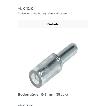
Regulärer Preis:
Ab
0,12 €
Preise inkl. MwSt. zzgl. Versandkosten
Details
Bodenträger Ø 3 mm (Stück)
Regulärer Preis:
Ab
0,31 €