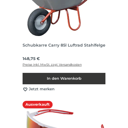
Schubkarre Carry 85l Luftrad Stahlfelge
Regulärer Preis:
148,75 €
Preise inkl. MwSt. zzgl. Versandkosten
In den Warenkorb
Jetzt merken
Ausverkauft