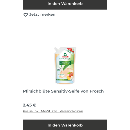
In den Warenkorb
Jetzt merken
Pfirsichblüte Sensitiv-Seife von Frosch
Regulärer Preis:
2,45 €
Preise inkl. MwSt. zzgl. Versandkosten
In den Warenkorb