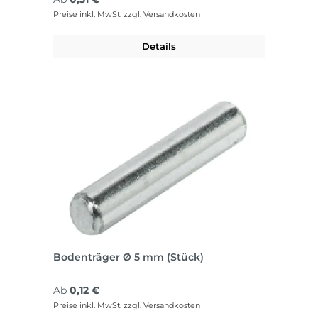
Preise inkl. MwSt. zzgl. Versandkosten
Details
Bodenträger Ø 5 mm (Stück)
Regulärer Preis:
Ab
0,12 €
Preise inkl. MwSt. zzgl. Versandkosten