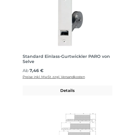
Standard Einlass-Gurtwickler PARO von
Selve
Regulärer Preis:
Ab
7,46 €
Preise inkl. MwSt. zzgl. Versandkosten
Details