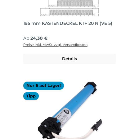
195 mm KASTENDECKEL KTF 20 N (VE 5)
Regulärer Preis:
Ab
24,30 €
Preise inkl. MwSt. zzgl. Versandkosten
Details
Nur 5 auf Lager!
Tipp