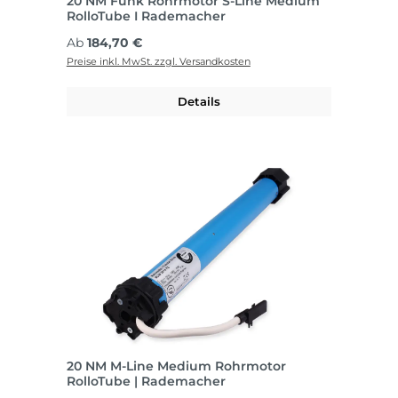
20 NM Funk Rohrmotor S-Line Medium
RolloTube I Rademacher
Regulärer Preis:
Ab
184,70 €
Preise inkl. MwSt. zzgl. Versandkosten
Details
20 NM M-Line Medium Rohrmotor
RolloTube | Rademacher