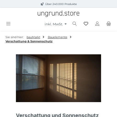
Über 240.000 Produkte
Zum Hauptinhalt springen
inkl. MwSt.
Sie sind hier:
bauMarkt
Bauelemente
Verschattung & Sonnenschutz
Verschattung und Sonnenschutz