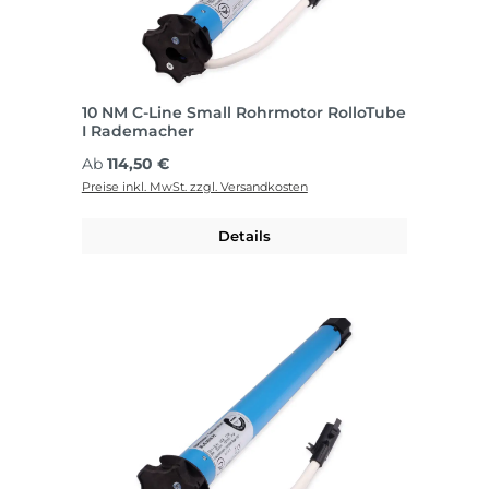
10 NM C-Line Small Rohrmotor RolloTube
I Rademacher
Regulärer Preis:
Ab
114,50 €
Preise inkl. MwSt. zzgl. Versandkosten
Details