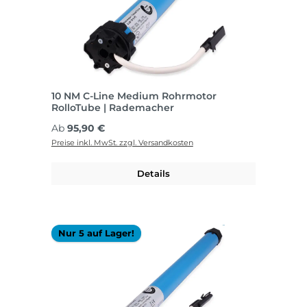
10 NM C-Line Medium Rohrmotor
RolloTube | Rademacher
Regulärer Preis:
Ab
95,90 €
Preise inkl. MwSt. zzgl. Versandkosten
Details
Nur 5 auf Lager!