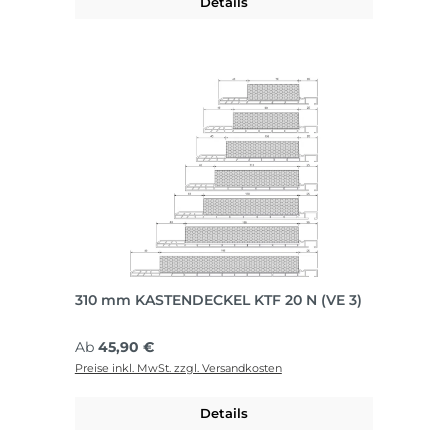
Details
310 mm KASTENDECKEL KTF 20 N (VE 3)
Regulärer Preis:
Ab
45,90 €
Preise inkl. MwSt. zzgl. Versandkosten
Details