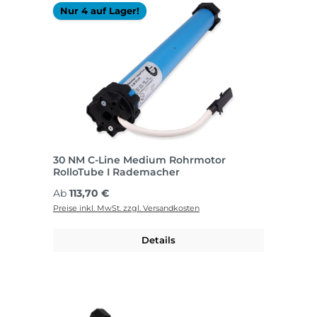
Nur 4 auf Lager!
30 NM C-Line Medium Rohrmotor
RolloTube I Rademacher
Regulärer Preis:
Ab
113,70 €
Preise inkl. MwSt. zzgl. Versandkosten
Details