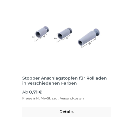
Stopper Anschlagstopfen für Rollladen
in verschiedenen Farben
Regulärer Preis:
Ab
0,71 €
Preise inkl. MwSt. zzgl. Versandkosten
Details