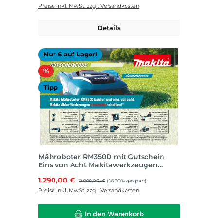
Preise inkl. MwSt. zzgl. Versandkosten
Details
Nur 6 auf Lager!
Rabatt
%
Tipp
Mähroboter RM350D mit Gutschein
Eins von Acht Makitawerkzeugen
kostenlos
Verkaufspreis:
1.290,00 €
Regulärer Preis:
2.999,00 €
(56.99% gespart)
Preise inkl. MwSt. zzgl. Versandkosten
In den Warenkorb