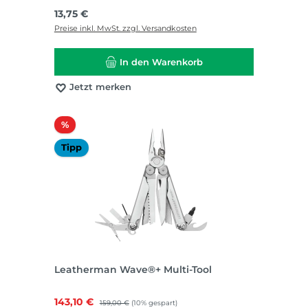
Regulärer Preis:
13,75 €
Preise inkl. MwSt. zzgl. Versandkosten
In den Warenkorb
Jetzt merken
Rabatt
%
Tipp
Leatherman Wave®+ Multi-Tool
Verkaufspreis:
143,10 €
Regulärer Preis:
159,00 €
(10% gespart)