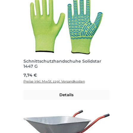
Schnittschutzhandschuhe Solidstar
1447 G
Regulärer Preis:
7,74 €
Preise inkl. MwSt. zzgl. Versandkosten
Details