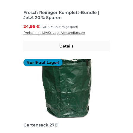
Frosch Reiniger Komplett-Bundle |
Jetzt 20 % Sparen
Verkaufspreis:
24,95 €
Regulärer Preis:
30,95 €
(19.39% gespart)
Preise inkl. MwSt. zzgl. Versandkosten
Details
Nur 9 auf Lager!
Gartensack 270l