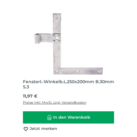
Fensterl.-Winkelb.L.250x200mm B.30mm
S.3
Regulärer Preis:
11,97 €
Preise inkl. MwSt. zzgl. Versandkosten
In den Warenkorb
Jetzt merken