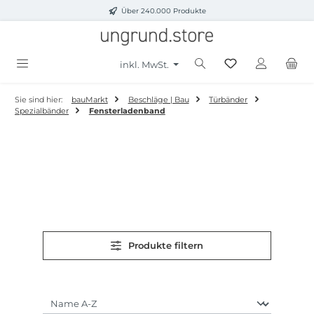
Über 240.000 Produkte
Zum Hauptinhalt springen
inkl. MwSt.
Sie sind hier:
bauMarkt
Beschläge | Bau
Türbänder
Spezialbänder
Fensterladenband
Produkte filtern