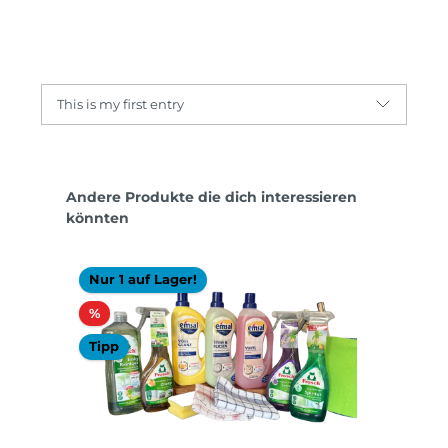
This is my first entry
Produktgalerie überspringen
Andere Produkte die dich interessieren
könnten
Nur 1 auf Lager!
Rabatt
%
Tipp