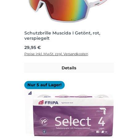
Schutzbrille Muscida I Getönt, rot,
verspiegelt
Regulärer Preis:
29,95 €
Preise inkl. MwSt. zzgl. Versandkosten
Details
Nur 5 auf Lager!