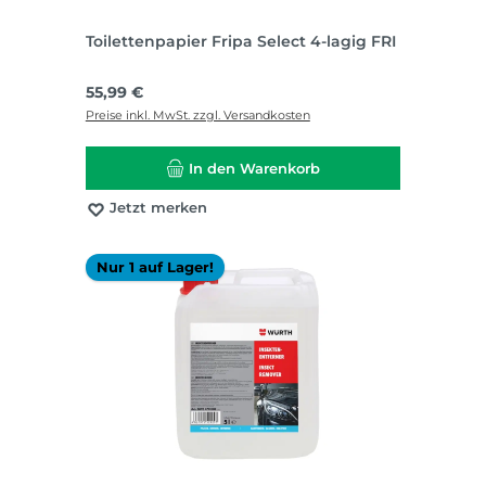
Toilettenpapier Fripa Select 4-lagig FRI
Regulärer Preis:
55,99 €
Preise inkl. MwSt. zzgl. Versandkosten
In den Warenkorb
Jetzt merken
Nur 1 auf Lager!