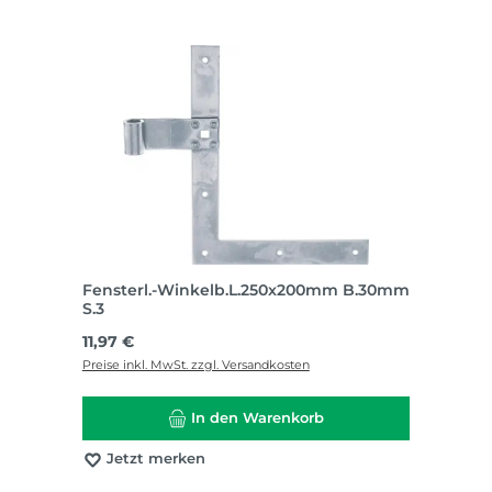
Fensterl.-Winkelb.L.250x200mm B.30mm
S.3
Regulärer Preis:
11,97 €
Preise inkl. MwSt. zzgl. Versandkosten
In den Warenkorb
Jetzt merken