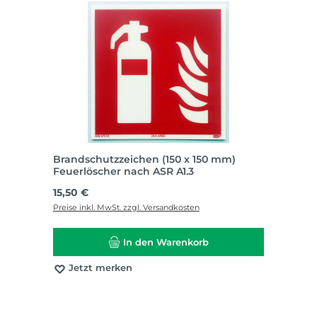
Brandschutzzeichen (150 x 150 mm)
Feuerlöscher nach ASR A1.3
Regulärer Preis:
15,50 €
Preise inkl. MwSt. zzgl. Versandkosten
In den Warenkorb
Jetzt merken