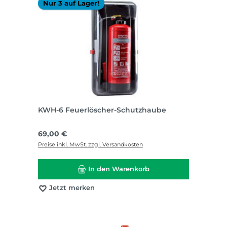
Nur 3 auf Lager!
KWH-6 Feuerlöscher-Schutzhaube
Regulärer Preis:
69,00 €
Preise inkl. MwSt. zzgl. Versandkosten
In den Warenkorb
Jetzt merken