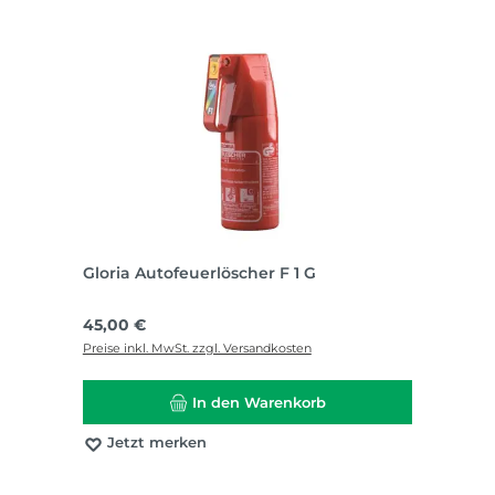
Gloria Autofeuerlöscher F 1 G
Regulärer Preis:
45,00 €
Preise inkl. MwSt. zzgl. Versandkosten
In den Warenkorb
Jetzt merken