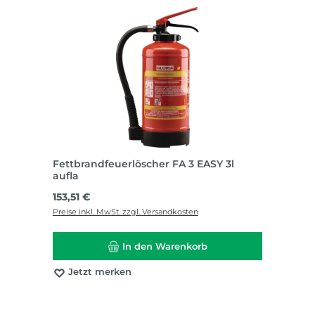
Fettbrandfeuerlöscher FA 3 EASY 3l
aufla
Regulärer Preis:
153,51 €
Preise inkl. MwSt. zzgl. Versandkosten
In den Warenkorb
Jetzt merken