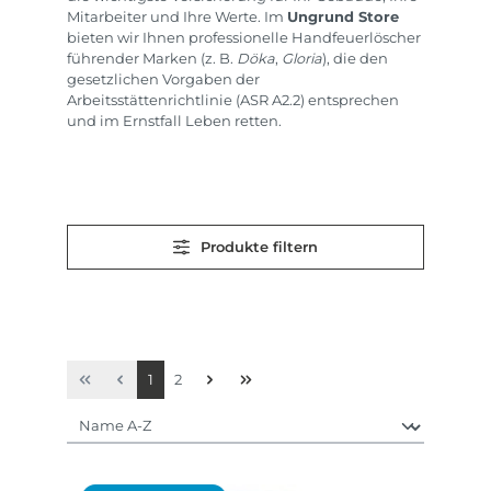
Mitarbeiter und Ihre Werte. Im
Ungrund Store
bieten wir Ihnen professionelle Handfeuerlöscher
führender Marken (z. B.
Döka
,
Gloria
), die den
gesetzlichen Vorgaben der
Arbeitsstättenrichtlinie (ASR A2.2) entsprechen
und im Ernstfall Leben retten.
Produkte filtern
Seite
Seite
1
2