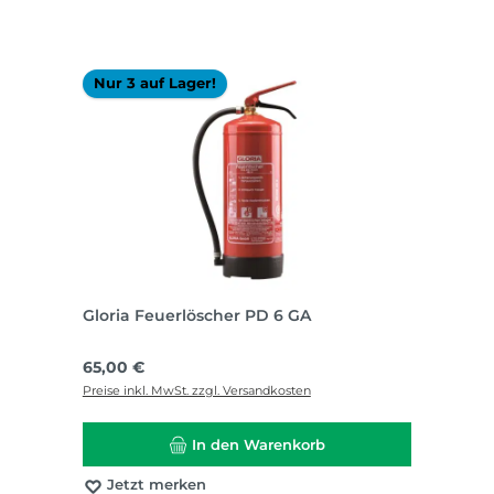
Nur 3 auf Lager!
Gloria Feuerlöscher PD 6 GA
Regulärer Preis:
65,00 €
Preise inkl. MwSt. zzgl. Versandkosten
In den Warenkorb
Jetzt merken