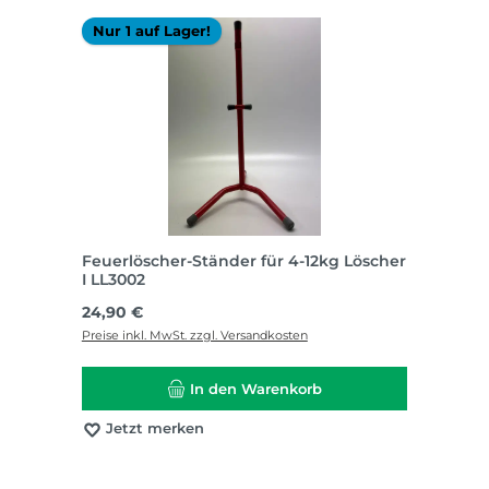
Nur 1 auf Lager!
Feuerlöscher-Ständer für 4-12kg Löscher
I LL3002
Regulärer Preis:
24,90 €
Preise inkl. MwSt. zzgl. Versandkosten
In den Warenkorb
Jetzt merken