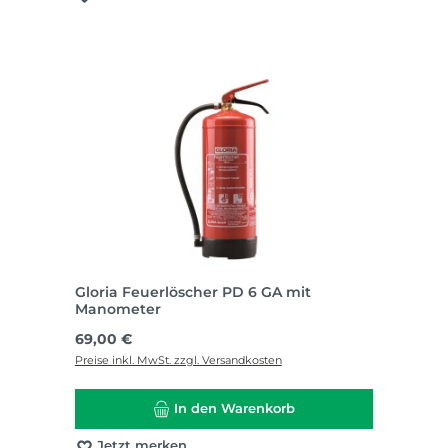
Gloria Feuerlöscher PD 6 GA mit
Manometer
Regulärer Preis:
69,00 €
Preise inkl. MwSt. zzgl. Versandkosten
In den Warenkorb
Jetzt merken