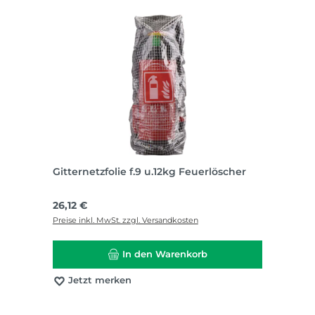
Gitternetzfolie f.9 u.12kg Feuerlöscher
Regulärer Preis:
26,12 €
Preise inkl. MwSt. zzgl. Versandkosten
In den Warenkorb
Jetzt merken