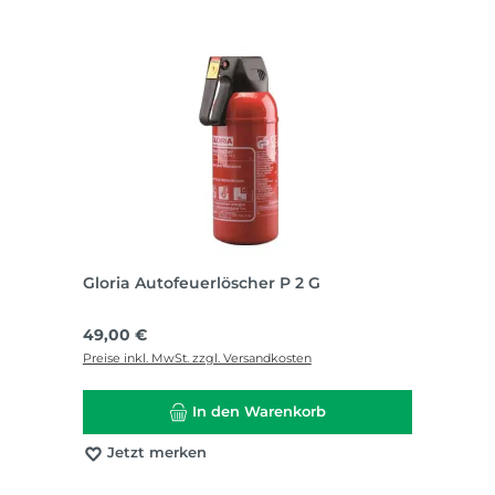
Gloria Autofeuerlöscher P 2 G
Regulärer Preis:
49,00 €
Preise inkl. MwSt. zzgl. Versandkosten
In den Warenkorb
Jetzt merken