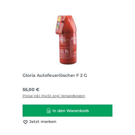
Gloria Autofeuerlöscher F 2 G
Regulärer Preis:
55,00 €
Preise inkl. MwSt. zzgl. Versandkosten
In den Warenkorb
Jetzt merken