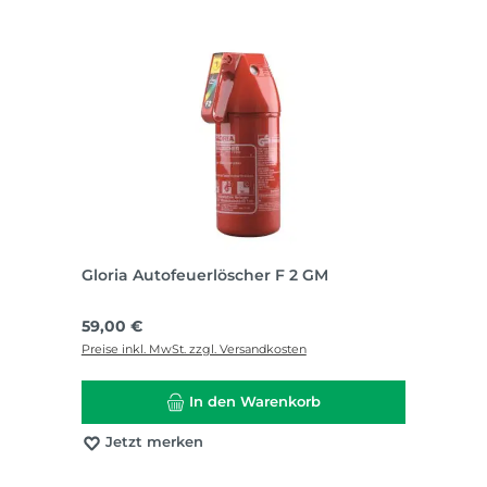
Gloria Autofeuerlöscher F 2 GM
Regulärer Preis:
59,00 €
Preise inkl. MwSt. zzgl. Versandkosten
In den Warenkorb
Jetzt merken