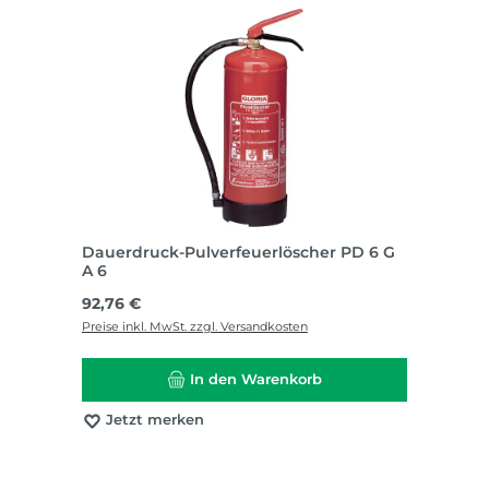
Dauerdruck-Pulverfeuerlöscher PD 6 G
A 6
Regulärer Preis:
92,76 €
Preise inkl. MwSt. zzgl. Versandkosten
In den Warenkorb
Jetzt merken