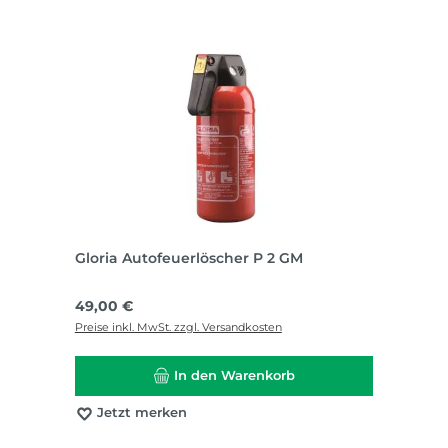
Gloria Autofeuerlöscher P 2 GM
Regulärer Preis:
49,00 €
Preise inkl. MwSt. zzgl. Versandkosten
In den Warenkorb
Jetzt merken