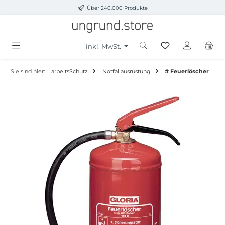
Über 240.000 Produkte
Zum Hauptinhalt springen
inkl. MwSt.
Sie sind hier:
arbeitsSchutz
Notfallausrüstung
# Feuerlöscher