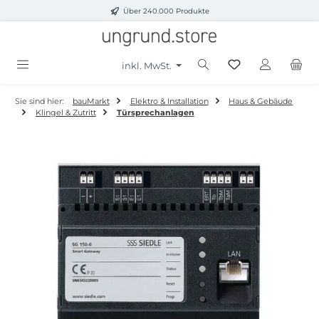
Über 240.000 Produkte
Zum Hauptinhalt springen
inkl. MwSt.
Sie sind hier:
bauMarkt
Elektro & Installation
Haus & Gebäude
Klingel & Zutritt
Türsprechanlagen