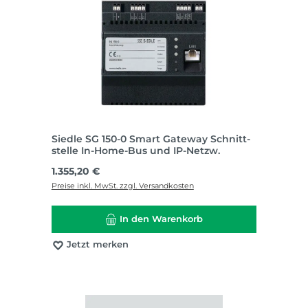
Siedle SG 150-0 Smart Gateway Schnitt-
stelle In-Home-Bus und IP-Netzw.
Regulärer Preis:
1.355,20 €
Preise inkl. MwSt. zzgl. Versandkosten
In den Warenkorb
Jetzt merken