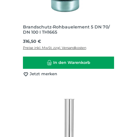
Brandschutz-Rohbauelement 5 DN 70/
DN 100 I TH1665
Regulärer Preis:
316,50 €
Preise inkl. MwSt. zzgl. Versandkosten
In den Warenkorb
Jetzt merken