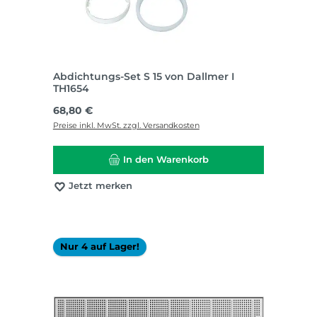
Abdichtungs-Set S 15 von Dallmer I
TH1654
Regulärer Preis:
68,80 €
Preise inkl. MwSt. zzgl. Versandkosten
In den Warenkorb
Jetzt merken
Nur 4 auf Lager!