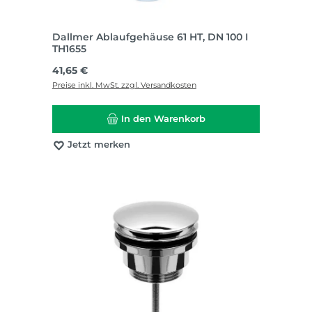
Dallmer Ablaufgehäuse 61 HT, DN 100 I
TH1655
Regulärer Preis:
41,65 €
Preise inkl. MwSt. zzgl. Versandkosten
In den Warenkorb
Jetzt merken