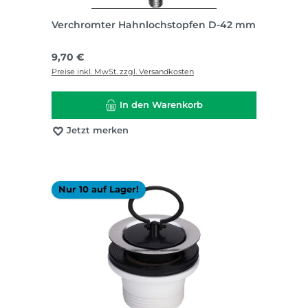
Verchromter Hahnlochstopfen D-42 mm
Regulärer Preis:
9,70 €
Preise inkl. MwSt. zzgl. Versandkosten
In den Warenkorb
Jetzt merken
Nur 10 auf Lager!