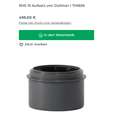
RHS 15 Aufsatz von Dallmer I TH1659
Regulärer Preis:
459,00 €
Preise inkl. MwSt. zzgl. Versandkosten
In den Warenkorb
Jetzt merken