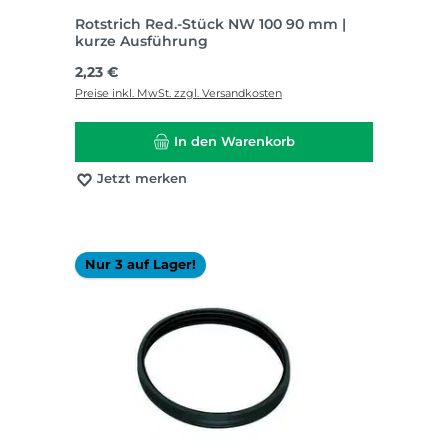
Rotstrich Red.-Stück NW 100 90 mm |
kurze Ausführung
Regulärer Preis:
2,23 €
Preise inkl. MwSt. zzgl. Versandkosten
In den Warenkorb
Jetzt merken
Nur 3 auf Lager!