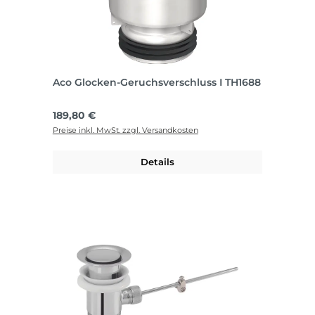
Aco Glocken-Geruchsverschluss I TH1688
Regulärer Preis:
189,80 €
Preise inkl. MwSt. zzgl. Versandkosten
Details