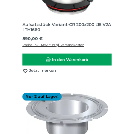
Aufsatzstück Variant-CR 200x200 L15 V2A
I TH1660
Regulärer Preis:
890,00 €
Preise inkl. MwSt. zzgl. Versandkosten
In den Warenkorb
Jetzt merken
Nur 2 auf Lager!