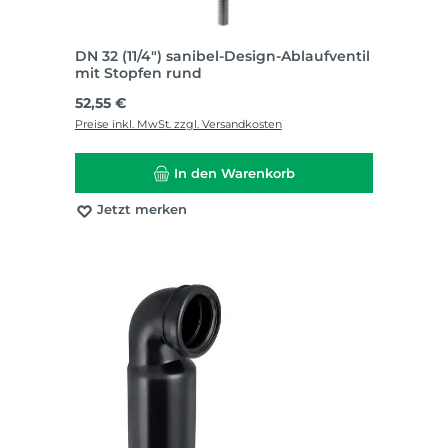
DN 32 (11/4") sanibel-Design-Ablaufventil
mit Stopfen rund
Regulärer Preis:
52,55 €
Preise inkl. MwSt. zzgl. Versandkosten
In den Warenkorb
Jetzt merken