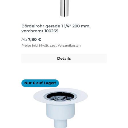
Bördelrohr gerade 1 1/4" 200 mm,
verchromt 100269
Regulärer Preis:
Ab
7,80 €
Preise inkl. MwSt. zzgl. Versandkosten
Details
Nur 6 auf Lager!