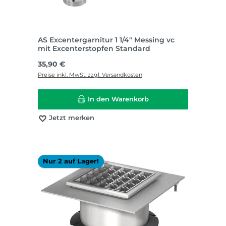
AS Excentergarnitur 1 1/4" Messing vc
mit Excenterstopfen Standard
Regulärer Preis:
35,90 €
Preise inkl. MwSt. zzgl. Versandkosten
In den Warenkorb
Jetzt merken
Nur 2 auf Lager!