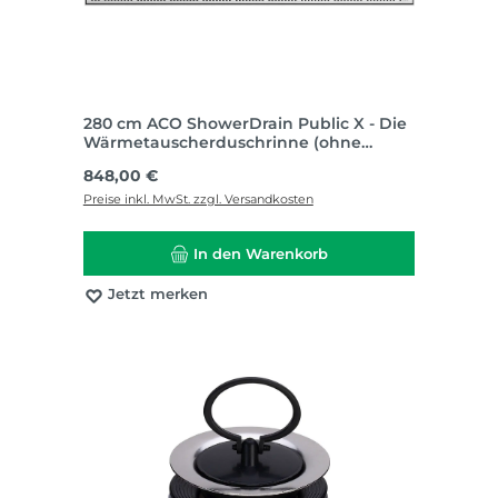
280 cm ACO ShowerDrain Public X - Die
Wärmetauscherduschrinne (ohne
Wärmetauscher) I TH1652
Regulärer Preis:
848,00 €
Preise inkl. MwSt. zzgl. Versandkosten
In den Warenkorb
Jetzt merken