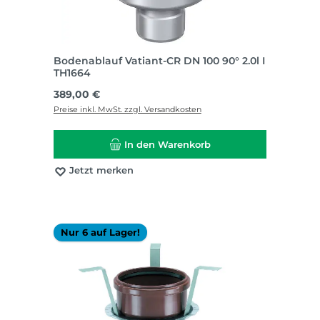
Bodenablauf Vatiant-CR DN 100 90° 2.0l I
TH1664
Regulärer Preis:
389,00 €
Preise inkl. MwSt. zzgl. Versandkosten
In den Warenkorb
Jetzt merken
Nur 6 auf Lager!