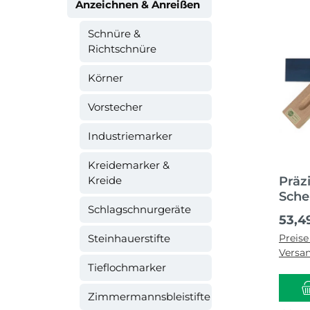
Anzeichnen & Anreißen
Schnüre &
Richtschnüre
Körner
Vorstecher
Industriemarker
Kreidemarker &
Kreide
Präz
Sche
Schlagschnurgeräte
Regul
53,4
Steinhauerstifte
Preise
Versa
Tieflochmarker
Zimmermannsbleistifte