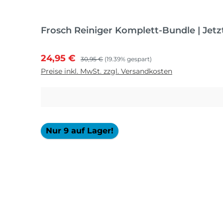
Frosch Reiniger Komplett-Bundle | Jetz
Verkaufspreis:
Regulärer Preis:
24,95 €
30,95 €
(19.39% gespart)
Preise inkl. MwSt. zzgl. Versandkosten
Nur 9 auf Lager!