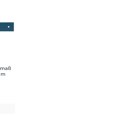
smaß
 m