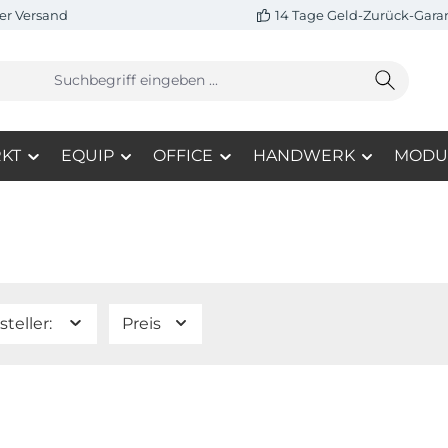
er Versand
14 Tage Geld-Zurück-Gara
KT
EQUIP
OFFICE
HANDWERK
MODU
steller:
Preis