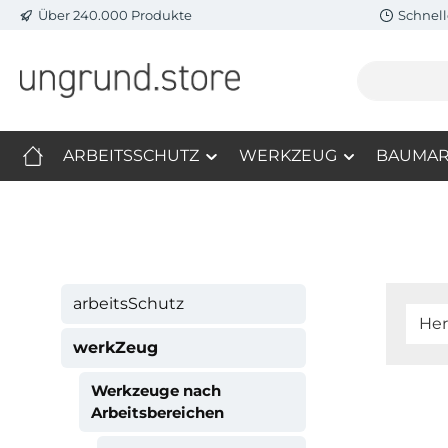
Über 240.000 Produkte
Schnell
m Hauptinhalt springen
Zur Suche springen
Zur Hauptnavigation springen
ARBEITSSCHUTZ
WERKZEUG
BAUMAR
arbeitsSchutz
Her
werkZeug
Werkzeuge nach
Arbeitsbereichen