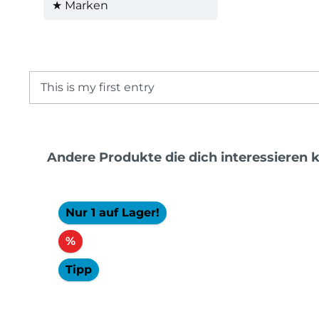
★ Marken
This is my first entry
Produktgalerie überspringen
Andere Produkte die dich interessieren 
Nur 1 auf Lager!
Rabatt
%
Tipp