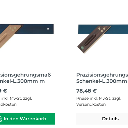
isionsgehrungsmaß
Präzisionsgehrung
nkel-L.300mm m
Schenkel-L.300mm
ärer Preis:
Regulärer Preis:
9 €
78,48 €
 inkl. MwSt. zzgl.
Preise inkl. MwSt. zzgl.
ndkosten
Versandkosten
In den Warenkorb
Details