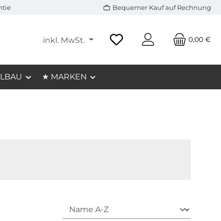
ntie
Bequemer Kauf auf Rechnung
0,00 €
inkl. MwSt.
LBAU
★ MARKEN