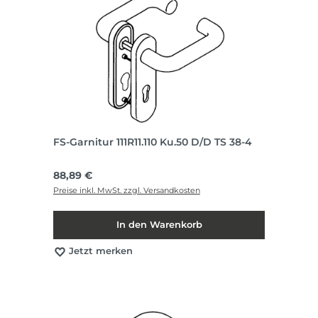
FS-Garnitur 111R11.110 Ku.50 D/D TS 38-4
Regulärer Preis:
88,89 €
Preise inkl. MwSt. zzgl. Versandkosten
In den Warenkorb
Jetzt merken