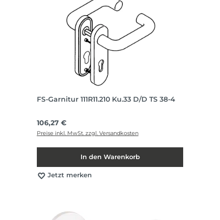
FS-Garnitur 111R11.210 Ku.33 D/D TS 38-4
Regulärer Preis:
106,27 €
Preise inkl. MwSt. zzgl. Versandkosten
In den Warenkorb
Jetzt merken