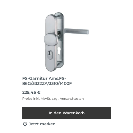
FS-Garnitur Ams.FS-
86G/3332ZA/3310/1400F
Regulärer Preis:
225,45 €
Preise inkl. MwSt. zzgl. Versandkosten
In den Warenkorb
Jetzt merken