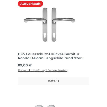
Ausverkauft
BKS Feuerschutz-Drücker-Garnitur
Rondo U-Form Langschild rund 92er
Edelstahl matt I LL4134
Regulärer Preis:
89,00 €
Preise inkl. MwSt. zzgl. Versandkosten
Details