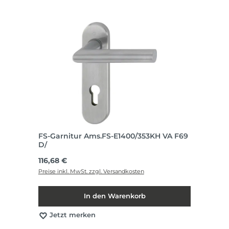
FS-Garnitur Ams.FS-E1400/353KH VA F69
D/
Regulärer Preis:
116,68 €
Preise inkl. MwSt. zzgl. Versandkosten
In den Warenkorb
Jetzt merken