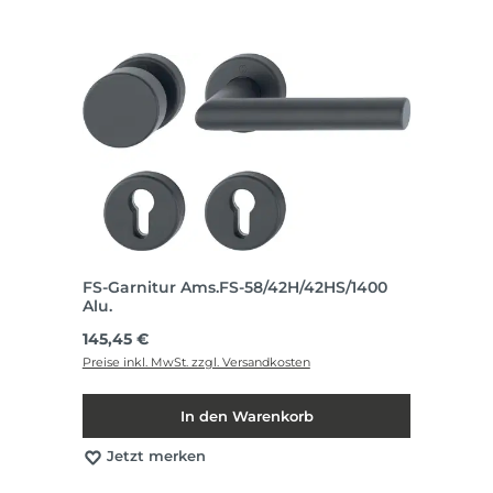
FS-Garnitur Ams.FS-58/42H/42HS/1400
Alu.
Regulärer Preis:
145,45 €
Preise inkl. MwSt. zzgl. Versandkosten
In den Warenkorb
Jetzt merken