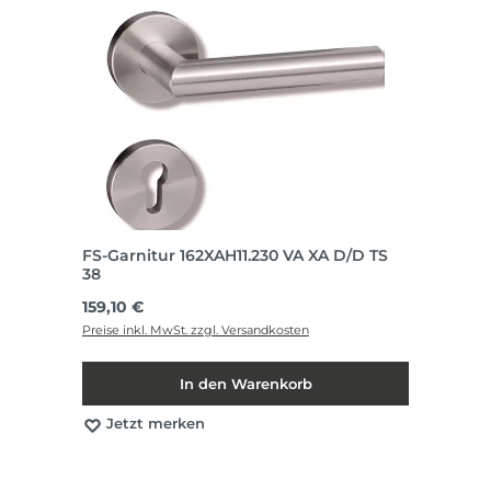
FS-Garnitur 162XAH11.230 VA XA D/D TS
38
Regulärer Preis:
159,10 €
Preise inkl. MwSt. zzgl. Versandkosten
In den Warenkorb
Jetzt merken