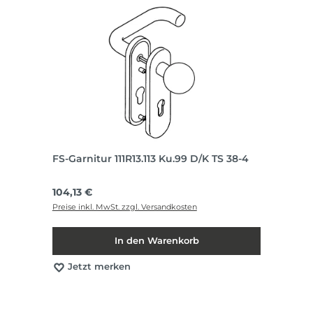
FS-Garnitur 111R13.113 Ku.99 D/K TS 38-4
Regulärer Preis:
104,13 €
Preise inkl. MwSt. zzgl. Versandkosten
In den Warenkorb
Jetzt merken