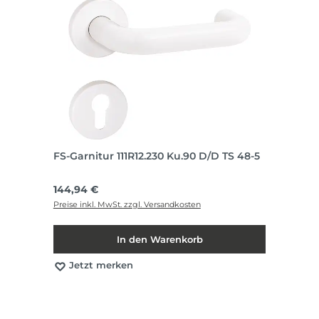
FS-Garnitur 111R12.230 Ku.90 D/D TS 48-5
Regulärer Preis:
144,94 €
Preise inkl. MwSt. zzgl. Versandkosten
In den Warenkorb
Jetzt merken