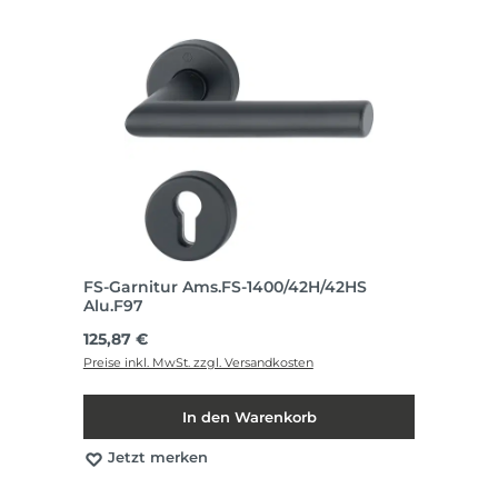
FS-Garnitur Ams.FS-1400/42H/42HS
Alu.F97
Regulärer Preis:
125,87 €
Preise inkl. MwSt. zzgl. Versandkosten
In den Warenkorb
Jetzt merken