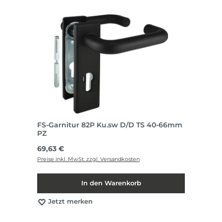
FS-Garnitur 82P Ku.sw D/D TS 40-66mm
PZ
Regulärer Preis:
69,63 €
Preise inkl. MwSt. zzgl. Versandkosten
In den Warenkorb
Jetzt merken