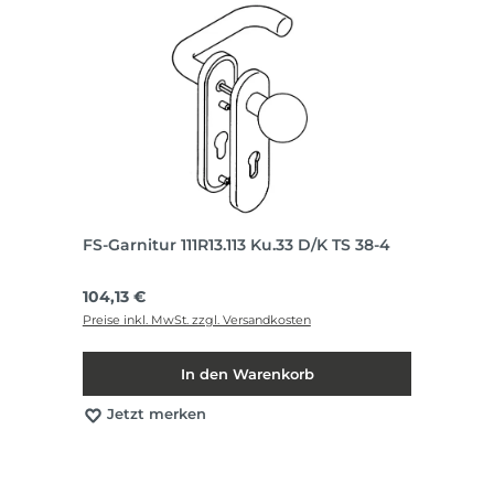
FS-Garnitur 111R13.113 Ku.33 D/K TS 38-4
Regulärer Preis:
104,13 €
Preise inkl. MwSt. zzgl. Versandkosten
In den Warenkorb
Jetzt merken