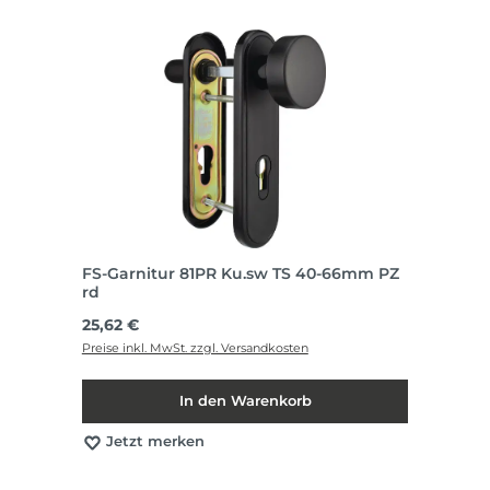
FS-Garnitur 81PR Ku.sw TS 40-66mm PZ
rd
Regulärer Preis:
25,62 €
Preise inkl. MwSt. zzgl. Versandkosten
In den Warenkorb
Jetzt merken