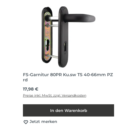
FS-Garnitur 80PR Ku.sw TS 40-66mm PZ
rd
Regulärer Preis:
17,98 €
Preise inkl. MwSt. zzgl. Versandkosten
In den Warenkorb
Jetzt merken