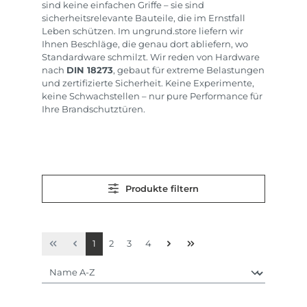
sind keine einfachen Griffe – sie sind
sicherheitsrelevante Bauteile, die im Ernstfall
Leben schützen. Im ungrund.store liefern wir
Ihnen Beschläge, die genau dort abliefern, wo
Standardware schmilzt. Wir reden von Hardware
nach
DIN 18273
, gebaut für extreme Belastungen
und zertifizierte Sicherheit. Keine Experimente,
keine Schwachstellen – nur pure Performance für
Ihre Brandschutztüren.
Produkte filtern
Seite
Seite
Seite
Seite
1
2
3
4