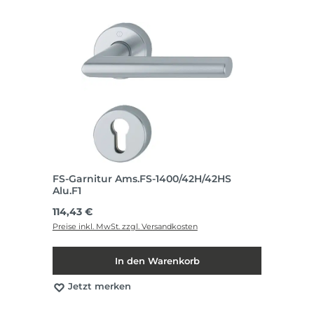
FS-Garnitur Ams.FS-1400/42H/42HS
Alu.F1
Regulärer Preis:
114,43 €
Preise inkl. MwSt. zzgl. Versandkosten
In den Warenkorb
Jetzt merken