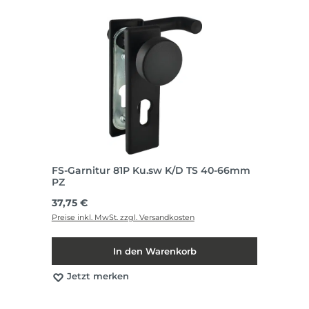
FS-Garnitur 81P Ku.sw K/D TS 40-66mm
PZ
Regulärer Preis:
37,75 €
Preise inkl. MwSt. zzgl. Versandkosten
In den Warenkorb
Jetzt merken