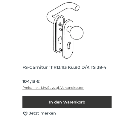
FS-Garnitur 111R13.113 Ku.90 D/K TS 38-4
Regulärer Preis:
104,13 €
Preise inkl. MwSt. zzgl. Versandkosten
In den Warenkorb
Jetzt merken