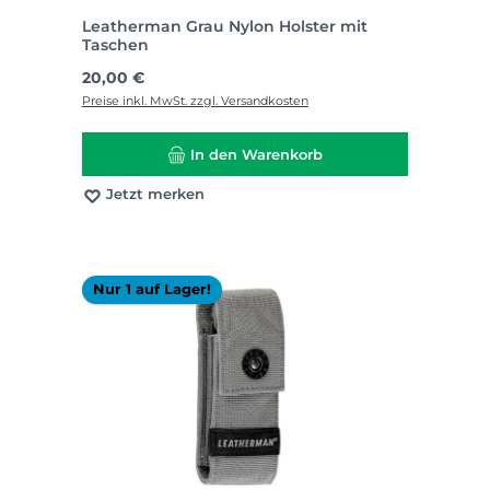
Leatherman Grau Nylon Holster mit
Taschen
Regulärer Preis:
20,00 €
Preise inkl. MwSt. zzgl. Versandkosten
In den Warenkorb
Jetzt merken
Nur 1 auf Lager!