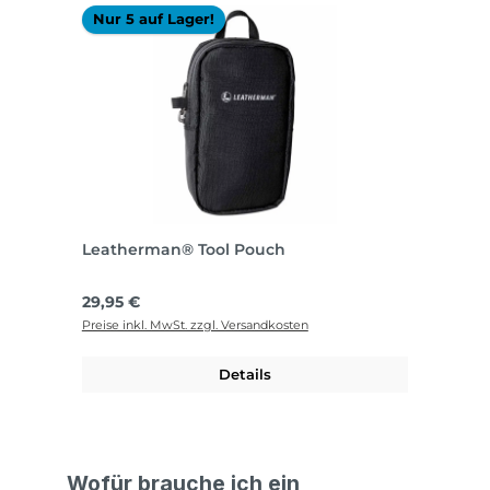
Nur 5 auf Lager!
Leatherman® Tool Pouch
Regulärer Preis:
29,95 €
Preise inkl. MwSt. zzgl. Versandkosten
Details
Wofür brauche ich ein