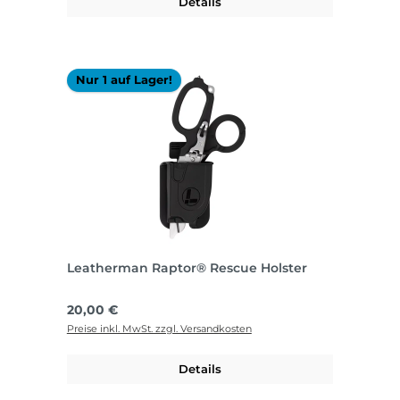
Details
Nur 1 auf Lager!
Leatherman Raptor® Rescue Holster
Regulärer Preis:
20,00 €
Preise inkl. MwSt. zzgl. Versandkosten
Details