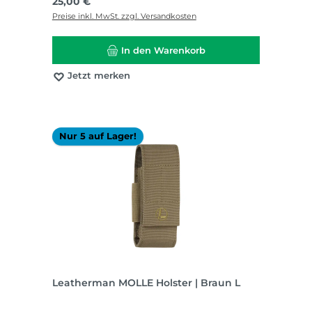
Regulärer Preis:
25,00 €
Preise inkl. MwSt. zzgl. Versandkosten
In den Warenkorb
Jetzt merken
Nur 5 auf Lager!
Leatherman MOLLE Holster | Braun L