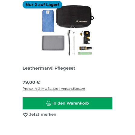
Nur 2 auf Lager!
Leatherman® Pflegeset
Regulärer Preis:
79,00 €
Preise inkl. MwSt. zzgl. Versandkosten
In den Warenkorb
Jetzt merken