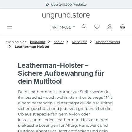
Über 240.000 Produkte
Zum Hauptinhalt springen
inkl. MwSt.
Sie sind hier:
bauMarkt
secTor
ReiseZeit
Taschenmesser
Leatherman Holster
Leatherman-Holster –
Sichere Aufbewahrung für
dein Multitool
Dein Leatherman ist immer zur Stelle, wenn du
ihn brauchst – doch wohin damit unterwegs? Mit
einem passenden Holster trägst du dein Multitool
sicher, geschützt und jederzeit griffbereit bei dir.
Ob aus strapazierfähigem Nylon oder
klassischem Leder: Leatherman-Holster bieten
praktische Lösungen für Alltag, Handwerk und
Outdoor-Abenteuer. Jetzt entdecken und dein