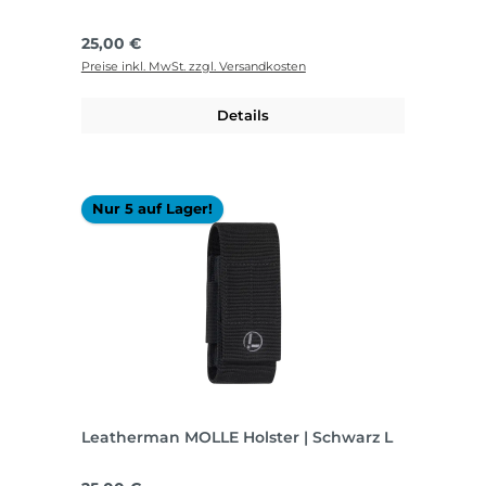
Regulärer Preis:
25,00 €
Preise inkl. MwSt. zzgl. Versandkosten
Details
Nur 5 auf Lager!
Leatherman MOLLE Holster | Schwarz L