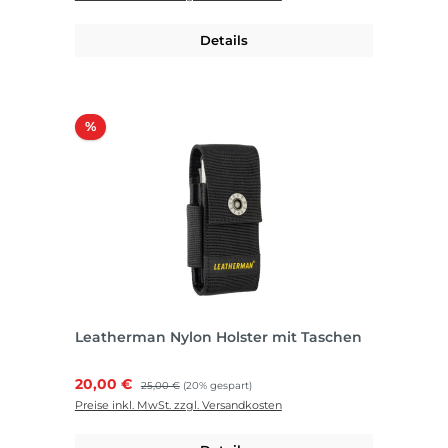
Details
Rabatt
%
Leatherman Nylon Holster mit Taschen
Verkaufspreis:
20,00 €
Regulärer Preis:
25,00 €
(20% gespart)
Preise inkl. MwSt. zzgl. Versandkosten