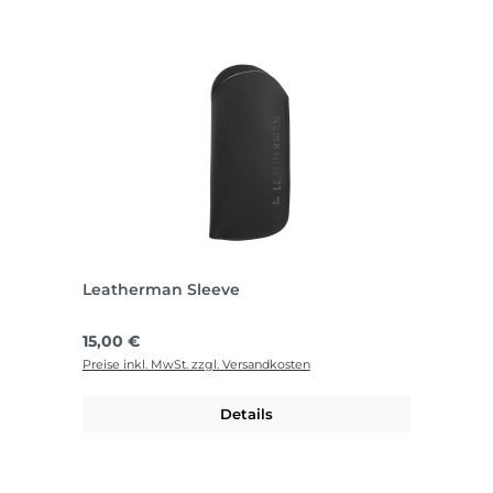
Leatherman Sleeve
Regulärer Preis:
15,00 €
Preise inkl. MwSt. zzgl. Versandkosten
Details