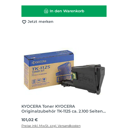
In den Warenkorb
Jetzt merken
KYOCERA Toner KYOCERA
Originalzubehör TK-1125 ca. 2.100 Seiten
schwarz
Regulärer Preis:
101,02 €
Preise inkl. MwSt. zzgl. Versandkosten