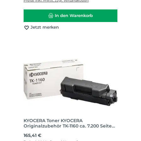
Preise inkl. MwSt. zzgl. Versandkosten
In den Warenkorb
Jetzt merken
KYOCERA Toner KYOCERA
Originalzubehör TK-1160 ca. 7.200 Seiten
schwarz
Regulärer Preis:
165,41 €