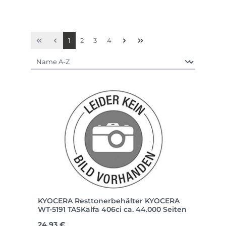
Seite
Seite
Seite
Seite
1
2
3
4
KYOCERA Resttonerbehälter KYOCERA
WT-5191 TASKalfa 406ci ca. 44.000 Seiten
Regulärer Preis:
24,93 €