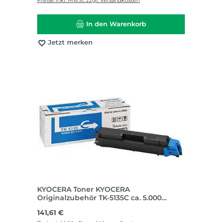
In den Warenkorb
Jetzt merken
KYOCERA Toner KYOCERA
Originalzubehör TK-5135C ca. 5.000
Seiten cyan
Regulärer Preis:
141,61 €