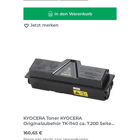
In den Warenkorb
Jetzt merken
KYOCERA Toner KYOCERA
Originalzubehör TK-1140 ca. 7.200 Seiten
schwarz
Regulärer Preis:
160,65 €
Preise inkl. MwSt. zzgl. Versandkosten