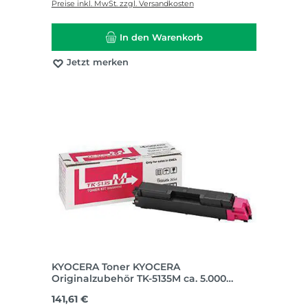
Preise inkl. MwSt. zzgl. Versandkosten
In den Warenkorb
Jetzt merken
KYOCERA Toner KYOCERA
Originalzubehör TK-5135M ca. 5.000
Seiten magenta
Regulärer Preis:
141,61 €