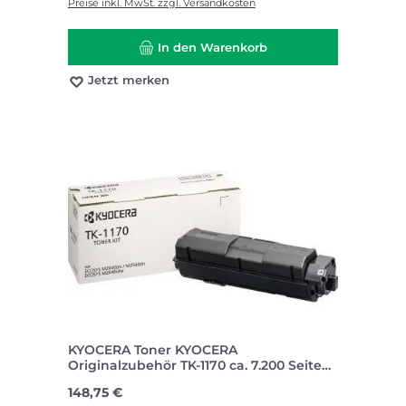
Preise inkl. MwSt. zzgl. Versandkosten
In den Warenkorb
Jetzt merken
KYOCERA Toner KYOCERA
Originalzubehör TK-1170 ca. 7.200 Seiten
schwarz
Regulärer Preis:
148,75 €