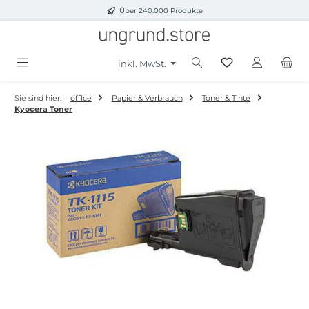
Über 240.000 Produkte
Zum Hauptinhalt springen
inkl. MwSt.
Sie sind hier:
offIce
Papier & Verbrauch
Toner & Tinte
Kyocera Toner