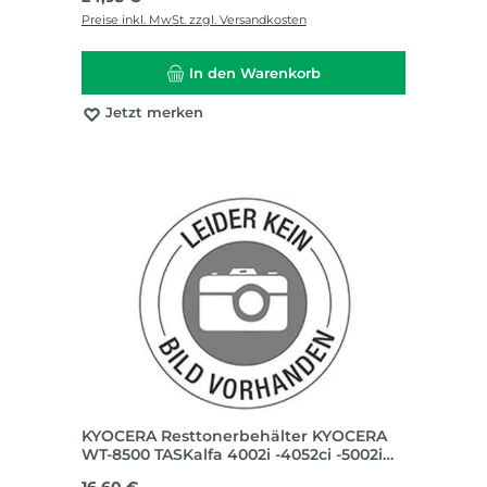
Preise inkl. MwSt. zzgl. Versandkosten
In den Warenkorb
Jetzt merken
KYOCERA Resttonerbehälter KYOCERA
WT-8500 TASKalfa 4002i -4052ci -5002i
-5052ci -6002i -6052ci ca. 40.000 Seiten
Regulärer Preis: