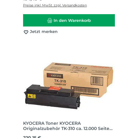
Preise inkl. MwSt. zzgl. Versandkosten
In den Warenkorb
Jetzt merken
KYOCERA Toner KYOCERA
Originalzubehör TK-310 ca. 12.000 Seiten
schwarz
Regulärer Preis:
220,15 €