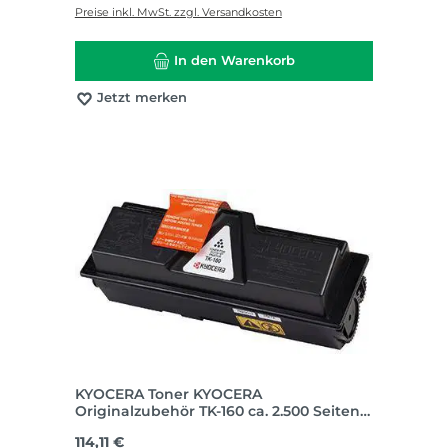
Preise inkl. MwSt. zzgl. Versandkosten
In den Warenkorb
Jetzt merken
KYOCERA Toner KYOCERA
Originalzubehör TK-160 ca. 2.500 Seiten
schwarz
Regulärer Preis:
114,11 €