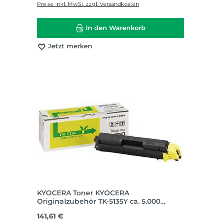
Preise inkl. MwSt. zzgl. Versandkosten
In den Warenkorb
Jetzt merken
KYOCERA Toner KYOCERA
Originalzubehör TK-5135Y ca. 5.000
Seiten gelb
Regulärer Preis:
141,61 €