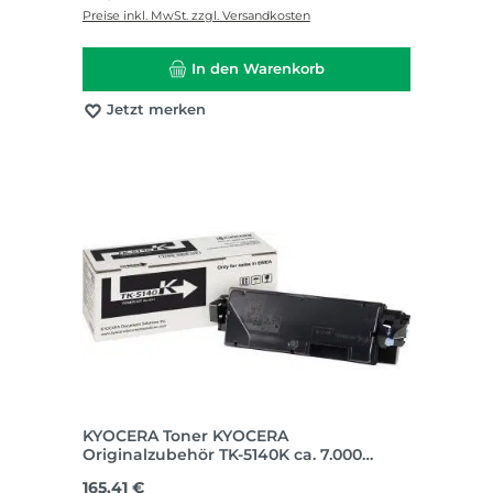
Preise inkl. MwSt. zzgl. Versandkosten
In den Warenkorb
Jetzt merken
KYOCERA Toner KYOCERA
Originalzubehör TK-5140K ca. 7.000
Seiten schwarz
Regulärer Preis:
165,41 €