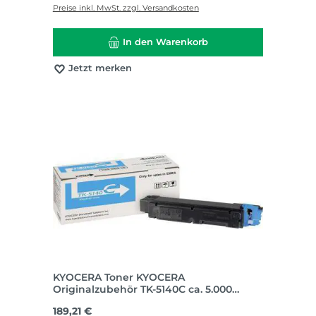
Preise inkl. MwSt. zzgl. Versandkosten
In den Warenkorb
Jetzt merken
KYOCERA Toner KYOCERA
Originalzubehör TK-5140C ca. 5.000
Seiten cyan
Regulärer Preis:
189,21 €