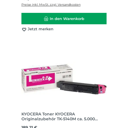
Preise inkl. MwSt. zzgl. Versandkosten
In den Warenkorb
Jetzt merken
KYOCERA Toner KYOCERA
Originalzubehör TK-5140M ca. 5.000
Seiten magenta
Regulärer Preis:
189,21 €