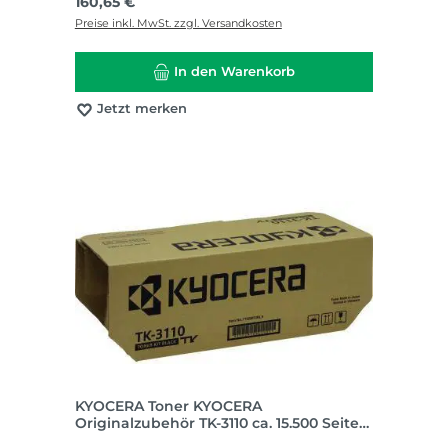
Regulärer Preis:
160,65 €
Preise inkl. MwSt. zzgl. Versandkosten
In den Warenkorb
Jetzt merken
KYOCERA Toner KYOCERA
Originalzubehör TK-3110 ca. 15.500 Seiten
schwarz