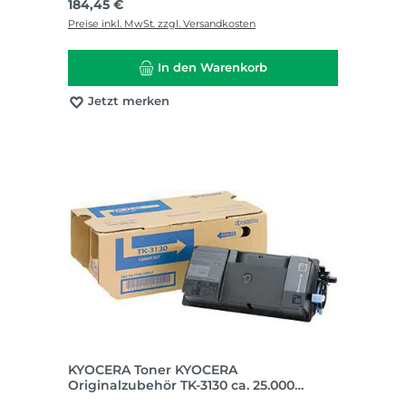
Regulärer Preis:
184,45 €
Preise inkl. MwSt. zzgl. Versandkosten
In den Warenkorb
Jetzt merken
KYOCERA Toner KYOCERA
Originalzubehör TK-3130 ca. 25.000
Seiten schwarz