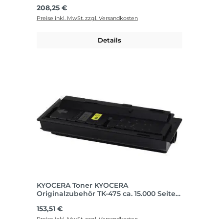
schwarz
Regulärer Preis:
208,25 €
Preise inkl. MwSt. zzgl. Versandkosten
Details
KYOCERA Toner KYOCERA
Originalzubehör TK-475 ca. 15.000 Seiten
schwarz
Regulärer Preis:
153,51 €
Preise inkl. MwSt. zzgl. Versandkosten