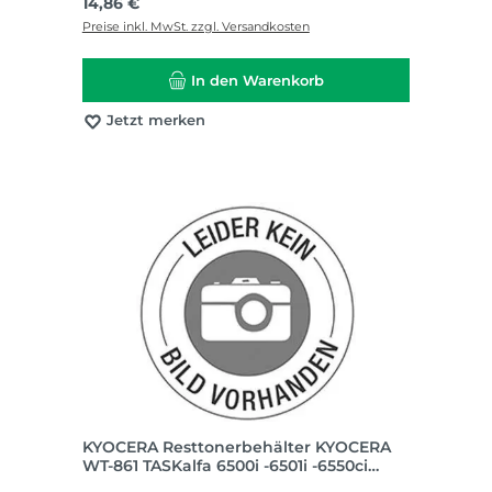
Regulärer Preis:
14,86 €
Preise inkl. MwSt. zzgl. Versandkosten
In den Warenkorb
Jetzt merken
KYOCERA Resttonerbehälter KYOCERA
WT-861 TASKalfa 6500i -6501i -6550ci
-6551ci -7002i -7500 Serie -8000i -8001i