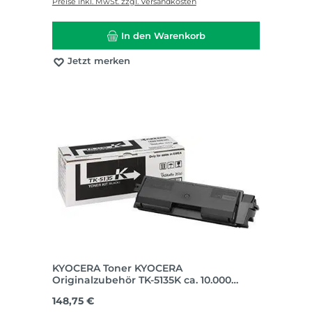
Preise inkl. MwSt. zzgl. Versandkosten
In den Warenkorb
Jetzt merken
KYOCERA Toner KYOCERA
Originalzubehör TK-5135K ca. 10.000
Seiten schwarz
Regulärer Preis:
148,75 €