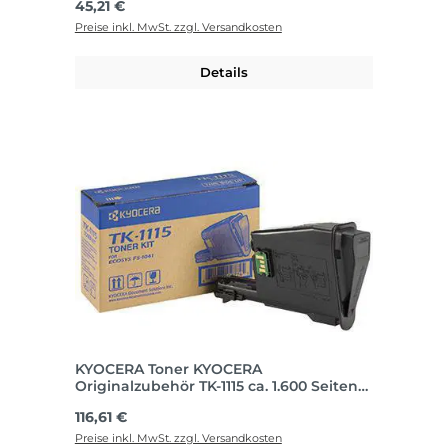
Regulärer Preis:
45,21 €
-8002i -9002i ca. 500.000
Preise inkl. MwSt. zzgl. Versandkosten
Details
KYOCERA Toner KYOCERA
Originalzubehör TK-1115 ca. 1.600 Seiten
schwarz
Regulärer Preis:
116,61 €
Preise inkl. MwSt. zzgl. Versandkosten