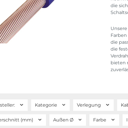
die sich
Schalts
Unsere 
Farben 
die pa
die fes
Verdrah
bieten 
zuverlä
steller:
Kategorie
Verlegung
Ka
rschnitt (mm)
Außen Ø
Farbe