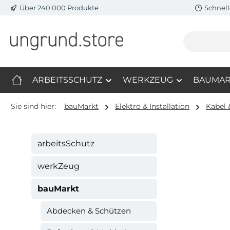
Über 240.000 Produkte
Schnell
m Hauptinhalt springen
Zur Suche springen
Zur Hauptnavigation springen
ARBEITSSCHUTZ
WERKZEUG
BAUMAR
Sie sind hier:
bauMarkt
Elektro & Installation
Kabel 
arbeitsSchutz
werkZeug
bauMarkt
Abdecken & Schützen