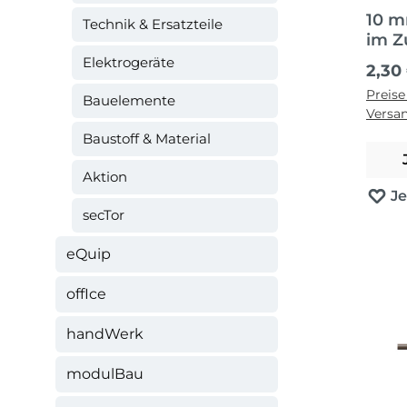
10 m
Technik & Ersatzteile
im Z
Elektrogeräte
Regul
2,30
Preise
Bauelemente
Versa
Baustoff & Material
Aktion
J
secTor
eQuip
offIce
handWerk
modulBau