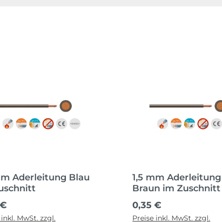
mm Aderleitung Blau
1,5 mm Aderleitung
uschnitt
Braun im Zuschnitt
ärer Preis:
Regulärer Preis:
 €
0,35 €
 inkl. MwSt. zzgl.
Preise inkl. MwSt. zzgl.