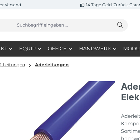
er Versand
14 Tage Geld-Zurück-Gara
KT
EQUIP
OFFICE
HANDWERK
MODU
& Leitungen
Aderleitungen
Ader
Elek
Aderlei
Kompone
Sortim
hochwe