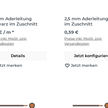
m Aderleitung
2,5 mm Aderleitung
arz im Zuschnitt
im Zuschnitt
Regulärer Preis:
€ / m *
0,59 €
 inkl. MwSt. zzgl.
Preise inkl. MwSt. zzgl.
ndkosten
Versandkosten
Details
Jetzt konfigurie
etzt merken
Jetzt merken