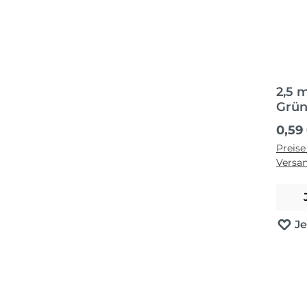
2,5 
Grün
Regul
0,59
Preise
Versa
J