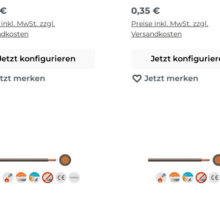
ärer Preis:
Regulärer Preis:
 €
0,35 €
 inkl. MwSt. zzgl.
Preise inkl. MwSt. zzgl.
ndkosten
Versandkosten
Jetzt konfigurieren
Jetzt konfigurie
etzt merken
Jetzt merken