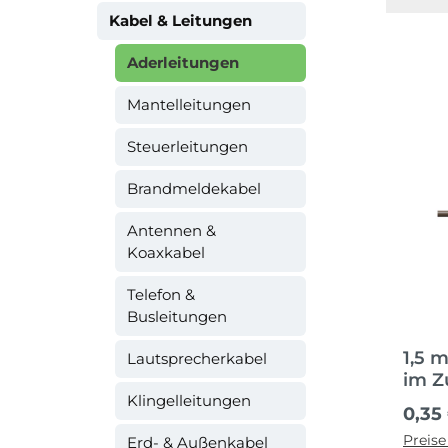
Kabel & Leitungen
Aderleitungen
Mantelleitungen
Steuerleitungen
Brandmeldekabel
Antennen &
Koaxkabel
Telefon &
Busleitungen
1,5 
Lautsprecherkabel
im Z
Klingelleitungen
Regul
0,35
Preise
Erd- & Außenkabel