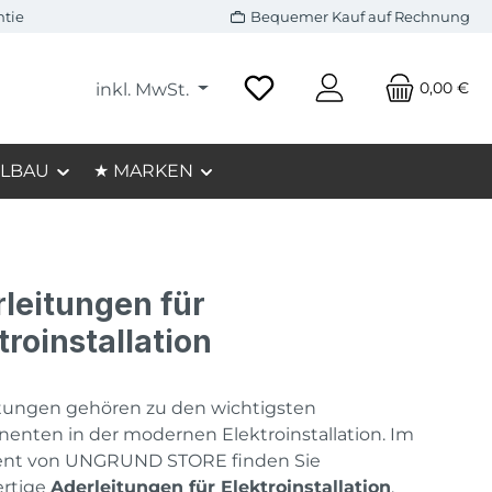
ntie
Bequemer Kauf auf Rechnung
0,00 €
inkl. MwSt.
LBAU
★ MARKEN
leitungen für
troinstallation
tungen gehören zu den wichtigsten
nten in der modernen Elektroinstallation. Im
ent von
UNGRUND STORE
finden Sie
rtige
Aderleitungen für Elektroinstallation
,