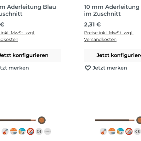
m Aderleitung Blau
10 mm Aderleitung
uschnitt
im Zuschnitt
ärer Preis:
Regulärer Preis:
 €
2,31 €
 inkl. MwSt. zzgl.
Preise inkl. MwSt. zzgl.
ndkosten
Versandkosten
Jetzt konfigurieren
Jetzt konfigurie
etzt merken
Jetzt merken