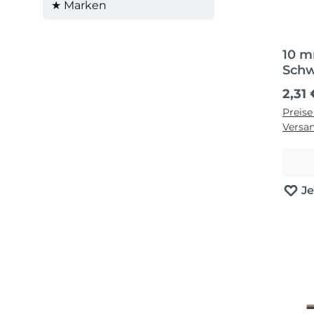
★ Marken
10 m
Schw
2,31 
Preise
Versa
J