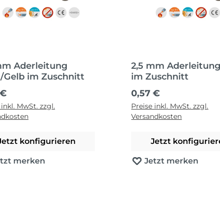
mm Aderleitung
2,5 mm Aderleitung
/Gelb im Zuschnitt
im Zuschnitt
ärer Preis:
Regulärer Preis:
 €
0,57 €
 inkl. MwSt. zzgl.
Preise inkl. MwSt. zzgl.
ndkosten
Versandkosten
Jetzt konfigurieren
Jetzt konfigurie
etzt merken
Jetzt merken