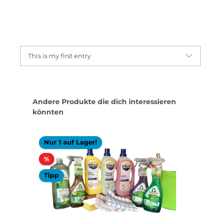
This is my first entry
Produktgalerie überspringen
Andere Produkte die dich interessieren
könnten
Nur 1 auf Lager!
Rabatt
%
Tipp