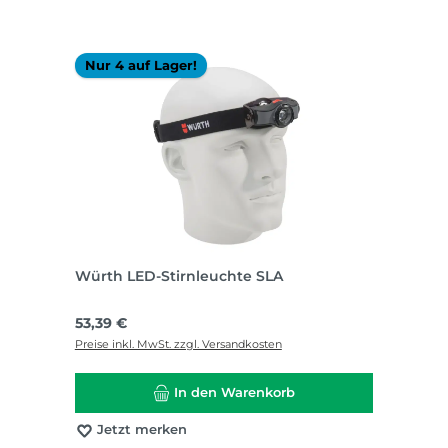
Nur 4 auf Lager!
Würth LED-Stirnleuchte SLA
Regulärer Preis:
53,39 €
Preise inkl. MwSt. zzgl. Versandkosten
In den Warenkorb
Jetzt merken