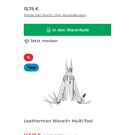
Regulärer Preis:
13,75 €
Preise inkl. MwSt. zzgl. Versandkosten
In den Warenkorb
Jetzt merken
Rabatt
%
Tipp
Leatherman Wave®+ Multi-Tool
Verkaufspreis:
143,10 €
Regulärer Preis: