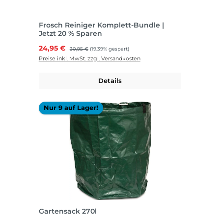
Frosch Reiniger Komplett-Bundle |
Jetzt 20 % Sparen
Verkaufspreis:
24,95 €
Regulärer Preis:
30,95 €
(19.39% gespart)
Preise inkl. MwSt. zzgl. Versandkosten
Details
Nur 9 auf Lager!
Gartensack 270l