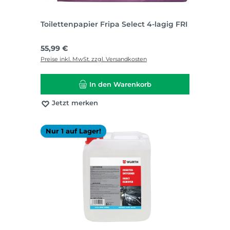
Toilettenpapier Fripa Select 4-lagig FRI
Regulärer Preis:
55,99 €
Preise inkl. MwSt. zzgl. Versandkosten
In den Warenkorb
Jetzt merken
Nur 1 auf Lager!