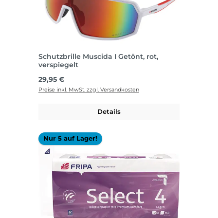
Schutzbrille Muscida I Getönt, rot,
verspiegelt
Regulärer Preis:
29,95 €
Preise inkl. MwSt. zzgl. Versandkosten
Details
Nur 5 auf Lager!