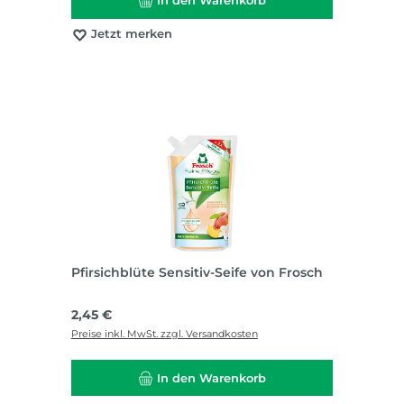
In den Warenkorb
Jetzt merken
Pfirsichblüte Sensitiv-Seife von Frosch
Regulärer Preis:
2,45 €
Preise inkl. MwSt. zzgl. Versandkosten
In den Warenkorb