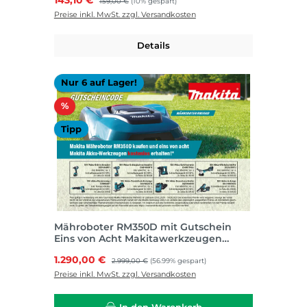
159,00 €
(10% gespart)
Preise inkl. MwSt. zzgl. Versandkosten
Details
Nur 6 auf Lager!
Rabatt
%
Tipp
Mähroboter RM350D mit Gutschein
Eins von Acht Makitawerkzeugen
kostenlos
Verkaufspreis:
1.290,00 €
Regulärer Preis:
2.999,00 €
(56.99% gespart)
Preise inkl. MwSt. zzgl. Versandkosten