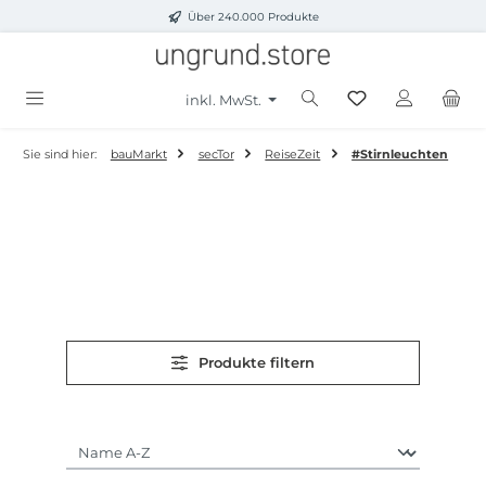
Über 240.000 Produkte
Zum Hauptinhalt springen
inkl. MwSt.
Sie sind hier:
bauMarkt
secTor
ReiseZeit
#Stirnleuchten
Produkte filtern